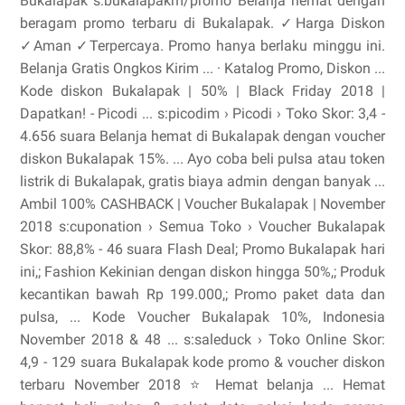
Bukalapak s:bukalapakm/promo Belanja hemat dengan
beragam promo terbaru di Bukalapak. ✓Harga Diskon
✓Aman ✓Terpercaya. Promo hanya berlaku minggu ini.
‎Belanja Gratis Ongkos Kirim ... · ‎Katalog Promo, Diskon ...
Kode diskon Bukalapak | 50% | Black Friday 2018 |
Dapatkan! - Picodi ... s:picodim › Picodi › Toko Skor: 3,4 -
‎4.656 suara Belanja hemat di Bukalapak dengan voucher
diskon Bukalapak 15%. ... Ayo coba beli pulsa atau token
listrik di Bukalapak, gratis biaya admin dengan banyak ...
Ambil 100% CASHBACK | Voucher Bukalapak | November
2018 s:cuponation › Semua Toko › Voucher Bukalapak
Skor: 88,8% - ‎46 suara Flash Deal; Promo Bukalapak hari
ini,; Fashion Kekinian dengan diskon hingga 50%,; Produk
kecantikan bawah Rp 199.000,; Promo paket data dan
pulsa, ... Kode Voucher Bukalapak 10%, Indonesia
November 2018 & 48 ... s:saleduck › Toko Online Skor:
4,9 - ‎129 suara Bukalapak kode promo & voucher diskon
terbaru November 2018 ⭐ Hemat belanja ... Hemat