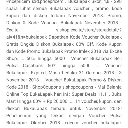
Pricepricem s:id.pricepricem › Bukalapak Skor: 4,8 - ‎298
suara Lihat semua Bukalapak voucher , promo, kode
kupon dan diskon terbaru November 2018. Promo,
Diskon & Kode Voucher Bukalapak November 2018 -
Excite ... s:shop.excite/store/storedetail/?
ai=41&n=bukalapak Dapatkan Kode Voucher Bukalapak
Gratis Ongkir, Diskon Bukalapak 80% Off, Kode Kupon
dan Kode Promo Bukalapak Promo Imlek 2018 via Excite
Shop. ... 50% hingga 5000 · Voucher Bukalapak Beli
Pulsa Cashback 50% hingga 5000 .... Voucher
Bukalapak. Expired; Masa berlaku 31 October 2018 - 3
November 2018 ... Voucher BukaLapak Promo & Diskon
Kode 2018 - ShopCoupons s:shopcoupons › Mal Belanja
Online Top BukaLapak hari ini : Super Deals 11.11, Buka
Mart Hingga 60% + Rp 20.000! ... 14 voucher, kupon, dan
diskon BukaLapak terbaru untuk November 2018!
Penelusuran yang terkait dengan Voucher Pulsa
Bukalapak Oktober 2018 redeem voucher bukalapak