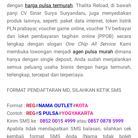
dengan
harga pulsa termurah
. Thalita Reload, di bawah
panji CV Sinar Surya Suryandaru, juga menyediakan
produk lainnya, seperti: paket data internet, token listrik
PLN prabayar, voucher game online, voucher TV berbayar
dan loket pembayaran tagihan online (PPOB) secara
lengkap dengan slogan
One Chip All Service
. Kami
membuka lowongan menjadi
agen pulsa murah
dimana
hanya dengan single deposit, Anda sudah menjalankan
semua peluang usaha bisnis dengan harga termurah,
terlengkap, tercepat dan terpercaya.
FORMAT PENDAFTARAN MD, SILAHKAN KETIK SMS
Format :
REG
#
NAMA OUTLET
#
KOTA
Contoh :
REG
#
S PULSA
#
YOGYAKARTA
Kirim SMS ke :
0852 0015 4999
atau
0857 0878 5999
Apabila tidak mendapatkan SMS balasan, silahkan cek
kembali format SMS Anda (Nama tidak boleh