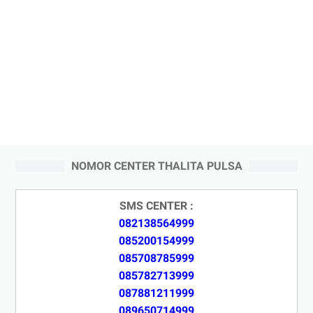
NOMOR CENTER THALITA PULSA
SMS CENTER :
082138564999
085200154999
085708785999
085782713999
087881211999
089650714999