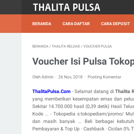
BERANDA
CARA DAFTAR
CARA DEPOSIT
BERANDA
/
THALITA RELOAD
/
VOUCHER PULSA
Voucher Isi Pulsa Toko
Oleh Admin
26 Nov, 2018
Posting Komentar
ThalitaPulsa.Com
- Selamat datang di
Thalita 
yang memberikan kesempatan emas dan peluan
Sekitar 14.700.000 hasil (0,39 detik) Hasil Te
Kode ... - Tokopedia s:tokopediam/promo/ Mula
dan masih banyak ... Beli berbagai kebutu
‎Pembayaran & Top Up · ‎Cashback · ‎Cicilan 0%