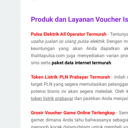
Produk dan Layanan Voucher Is
Pulsa Elektrik All Operator Termurah
- Tentunya
usaha jualan isi ulang pulsa elektrik
. Dengan m
keuntungan yang akan Anda dapatkan aka
thalitapulsa.com juga menyediakan varian prod
sms serta
paket data internet termurah
.
Token Listrik PLN Prabayar Termurah
- Inilah
target PLN yang segera memutasikan pelanggan
potensi bisnis ini akan segera meledak. Oleh
token listrik prabayar
dan pastikan Anda menjadi
Grosir Voucher Game Online Terlengkap
- Sema
gamer, dimana Anda tahu bahwasanya sebagian
merogoh kocek dalam-dalam untuk membeli vou