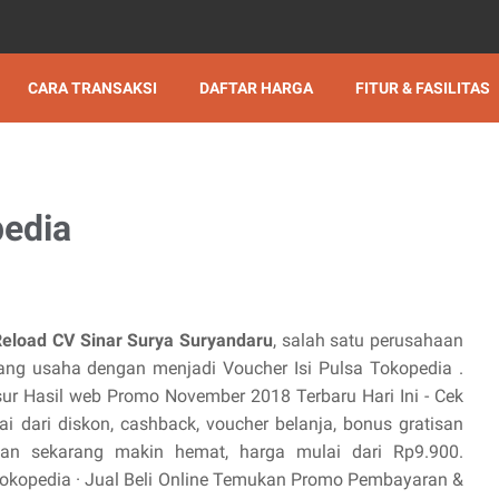
CARA TRANSAKSI
DAFTAR HARGA
FITUR & FASILITAS
pedia
Reload CV Sinar Surya Suryandaru
, salah satu perusahaan
g usaha dengan menjadi Voucher Isi Pulsa Tokopedia .
lusur Hasil web Promo November 2018 Terbaru Hari Ini - Cek
i dari diskon, cashback, voucher belanja, bonus gratisan
han sekarang makin hemat, harga mulai dari Rp9.900.
 Tokopedia · ‎Jual Beli Online Temukan Promo Pembayaran &