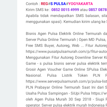
Contoh :
REG
#
S PULSA
#
YOGYAKARTA
Kirim SMS ke :
0852 0015 4999
atau
0857 0878
Apabila tidak mendapatkan SMS balasan, si
menggunakan spasi). Kemudian kirim ulang ke S
Bisnis Agen Pulsa Elektrik Online Termurah d
Server Pulsa Online Termurah | Open MD Pulsa
Free SMS Buyer, Autoreg, Web ... Fitur Aut
https://www.pusatpulsamurah.com/p/fitur-au
Menggunakan Fitur Autoreg Downline Server K
Game - s pulsa bisnis server pulsa elektrik 
Grosir Agen Voucher Game Online SPulsa Ele
Nasional. Pulsa Listrik Token PLN
https://www.serverpulsamurah.com/p/pulsa-listr
PLN Prabayar Online Termurah Saat Ini dari 
Usaha Pulsa Sampingan - SiUpi Pulsa https://www
oleh Agen Pulsa Murah 30 Sep 2018 - Siupi Pul
operator. Server pulsa elektrik murah Indoneisa R