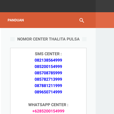
PANDUAN
NOMOR CENTER THALITA PULSA
SMS CENTER :
082138564999
085200154999
085708785999
085782713999
087881211999
089650714999
WHATSAPP CENTER :
+6285200154999