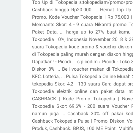
Top Up di Tokopedia s:tokopediam/promo/prod
Cashback hingga Rp20.000! ... Hemat Top Up 
Promo. Kode Voucher Tokopedia | Rp 75,000 
Merchants Skor: 4 - ‎9 suara Nikamti promo T
Paket Data, ... harga up to 27% buat kamu
Tokopedia 10%, Indonesia November 2018 & 39 ..
suara Tokopedia kode promo & voucher diskon 
di Tokopedia paling murah dengan diskon hingg
Dapatkan! - Picodi ... s:picodim › Picodi › Tok
Diskon 8% ... Beli voucher makan di Tokopedi
KFC, Lotteria, ... Pulsa Tokopedia Online Mur
tokopedia Skor: 4,2 - ‎130 suara Cara dapat 
Tokopedia elektrik online dan paket data i
CASHBACK | Kode Promo Tokopedia | Nove
Tokopedia Skor: 69,6% - ‎200 suara Voucher P
namun juga ... Cashback 30% off pakai ko
Cashback Tokopedia Pulsa | Promo, Diskon, Vou
Produk, Cashback. BPJS, 100 ME Point. Multif