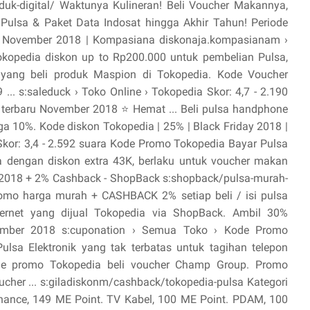
uk-digital/ Waktunya Kulineran! Beli Voucher Makannya,
Pulsa & Paket Data Indosat hingga Akhir Tahun! Periode
| November 2018 | Kompasiana diskonaja.kompasianam ›
okopedia diskon up to Rp200.000 untuk pembelian Pulsa,
 yang beli produk Maspion di Tokopedia. Kode Voucher
. s:saleduck › Toko Online › Tokopedia Skor: 4,7 - ‎2.190
terbaru November 2018 ⭐ Hemat ... Beli pulsa handphone
a 10%. Kode diskon Tokopedia | 25% | Black Friday 2018 |
o Skor: 3,4 - ‎2.592 suara Kode Promo Tokopedia Bayar Pulsa
a dengan diskon extra 43K, berlaku untuk voucher makan
ah 2018 + 2% Cashback - ShopBack s:shopback/pulsa-murah-
promo harga murah + CASHBACK 2% setiap beli / isi pulsa
nternet yang dijual Tokopedia via ShopBack. Ambil 30%
mber 2018 s:cuponation › Semua Toko › Kode Promo
ulsa Elektronik yang tak terbatas untuk tagihan telepon
de promo Tokopedia beli voucher Champ Group. Promo
cher ... s:giladiskonm/cashback/tokopedia-pulsa Kategori
inance, 149 ME Point. TV Kabel, 100 ME Point. PDAM, 100