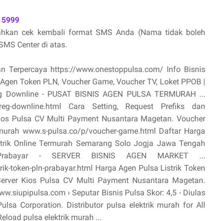
 5999
lahkan cek kembali format SMS Anda (Nama tidak boleh
MS Center di atas.
an Terpercaya https://www.onestoppulsa.com/ Info Bisnis
, Agen Token PLN, Voucher Game, Voucher TV, Loket PPOB |
oreg Downline - PUSAT BISNIS AGEN PULSA TERMURAH ...
toreg-downline.html Cara Setting, Request Prefiks dan
ios Pulsa CV Multi Payment Nusantara Magetan. Voucher
termurah www.s-pulsa.co/p/voucher-game.html Daftar Harga
ktrik Online Termurah Semarang Solo Jogja Jawa Tengah
 Prabayar - SERVER BISNIS AGEN MARKET ...
ik-token-pln-prabayar.html Harga Agen Pulsa Listrik Token
Server Kios Pulsa CV Multi Payment Nusantara Magetan.
.siupipulsa.com › Seputar Bisnis Pulsa Skor: 4,5 - ‎Diulas
sa Corporation. Distributor pulsa elektrik murah for All
eload pulsa elektrik murah ...