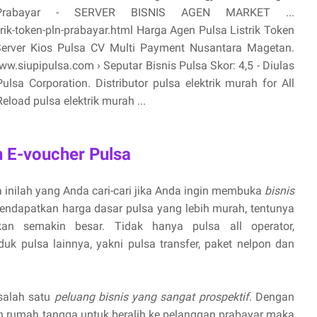
 Prabayar - SERVER BISNIS AGEN MARKET ...
ik-token-pln-prabayar.html Harga Agen Pulsa Listrik Token
Server Kios Pulsa CV Multi Payment Nusantara Magetan.
.siupipulsa.com › Seputar Bisnis Pulsa Skor: 4,5 - ‎Diulas
sa Corporation. Distributor pulsa elektrik murah for All
eload pulsa elektrik murah ...
 E-voucher Pulsa
 inilah yang Anda cari-cari jika Anda ingin membuka
bisnis
endapatkan harga dasar pulsa yang lebih murah, tentunya
n semakin besar. Tidak hanya pulsa all operator,
uk pulsa lainnya, yakni pulsa transfer, paket nelpon dan
 salah satu
peluang bisnis yang sangat prospektif
. Dengan
 rumah tangga untuk beralih ke pelanggan prabayar maka