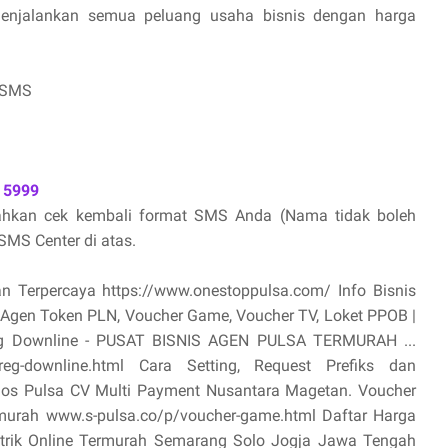
menjalankan semua peluang usaha bisnis dengan harga
 SMS
 5999
lahkan cek kembali format SMS Anda (Nama tidak boleh
MS Center di atas.
an Terpercaya https://www.onestoppulsa.com/ Info Bisnis
, Agen Token PLN, Voucher Game, Voucher TV, Loket PPOB |
oreg Downline - PUSAT BISNIS AGEN PULSA TERMURAH ...
toreg-downline.html Cara Setting, Request Prefiks dan
ios Pulsa CV Multi Payment Nusantara Magetan. Voucher
termurah www.s-pulsa.co/p/voucher-game.html Daftar Harga
ktrik Online Termurah Semarang Solo Jogja Jawa Tengah