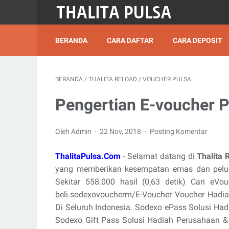
BERANDA
CARA DAFTAR
CARA DEPOSIT
BERANDA
/
THALITA RELOAD
/
VOUCHER PULSA
Pengertian E-voucher P
Oleh Admin
22 Nov, 2018
Posting Komentar
ThalitaPulsa.Com
- Selamat datang di
Thalita 
yang memberikan kesempatan emas dan pelua
Sekitar 558.000 hasil (0,63 detik) Cari eV
beli.sodexovoucherm/E-Voucher‎ Voucher Hadi
Di Seluruh Indonesia. Sodexo ePass Solusi Ha
Sodexo Gift Pass Solusi Hadiah Perusahaan & P