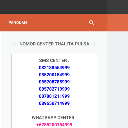
PANDUAN
NOMOR CENTER THALITA PULSA
SMS CENTER :
082138564999
085200154999
085708785999
085782713999
087881211999
089650714999
WHATSAPP CENTER :
+6285200154999