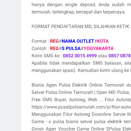
hanya dengan single deposit, Anda sudah 
termurah, terlengkap, tercepat dan terpercaya.
FORMAT PENDAFTARAN MD, SILAHKAN KETIK
Format :
REG
#
NAMA OUTLET
#
KOTA
Contoh :
REG
#
S PULSA
#
YOGYAKARTA
Kirim SMS ke :
0852 0015 4999
atau
0857 0878
Apabila tidak mendapatkan SMS balasan, si
menggunakan spasi). Kemudian kirim ulang ke S
Bisnis Agen Pulsa Elektrik Online Termurah d
Server Pulsa Online Termurah | Open MD Pulsa
Free SMS Buyer, Autoreg, Web ... Fitur Aut
https://www.pusatpulsamurah.com/p/fitur-au
Menggunakan Fitur Autoreg Downline Server K
Game - s pulsa bisnis server pulsa elektrik 
Grosir Agen Voucher Game Online SPulsa Ele