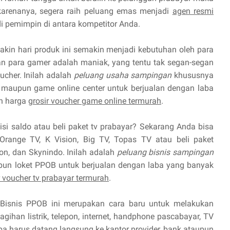
 karenanya, segera raih peluang emas menjadi
agen resmi
 pemimpin di antara kompetitor Anda.
kin hari produk ini semakin menjadi kebutuhan oleh para
 para gamer adalah maniak, yang tentu tak segan-segan
cher. Inilah adalah
peluang usaha sampingan
khususnya
maupun game online center untuk berjualan dengan laba
n harga
grosir voucher game online termurah
.
isi saldo atau beli paket tv prabayar? Sekarang Anda bisa
Orange TV, K Vision, Big TV, Topas TV atau beli paket
ion, dan Skynindo. Inilah adalah
peluang bisnis sampingan
pun loket PPOB untuk berjualan dengan laba yang banyak
r voucher tv prabayar termurah
.
Bisnis PPOB ini merupakan cara baru untuk melakukan
ihan listrik, telepon, internet, handphone pascabayar, TV
npa harus datang langsung ke kantor provider, bank ataupun