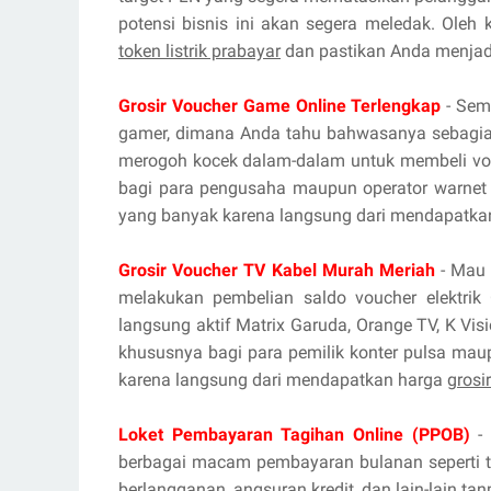
potensi bisnis ini akan segera meledak. Oleh
token listrik prabayar
dan pastikan Anda menjadi
Grosir Voucher Game Online Terlengkap
- Sema
gamer, dimana Anda tahu bahwasanya sebagian
merogoh kocek dalam-dalam untuk membeli vou
bagi para pengusaha maupun operator warnet 
yang banyak karena langsung dari mendapatka
Grosir Voucher TV Kabel Murah Meriah
- Mau 
melakukan pembelian saldo voucher elektrik 
langsung aktif Matrix Garuda, Orange TV, K Vis
khususnya bagi para pemilik konter pulsa mau
karena langsung dari mendapatkan harga
grosi
Loket Pembayaran Tagihan Online (PPOB)
- 
berbagai macam pembayaran bulanan seperti tag
berlangganan, angsuran kredit, dan lain-lain ta