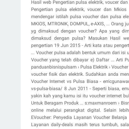
Hasil web Pengertian pulsa elektrik, voucer dan
Pengertian pulsa elektrik, voucer dan Mkios
mendengar istilah pulsa voucher dan pulsa elek
MKIOS, MTRONIK, DOMPUL, e-AXIS, ... Orang j
yg dimaksud dengan voucher? Apa yang dim
dimaksud dengan pulsa? Masukan Hasil web 
pengertian 19 Jun 2015 - Arti kata atau peng
... Voucher pulsa adalah bentuk umum dari isi 
Voucher yang telah dibayar e) Daftar ... Arti 
panduanbisnispulsam › Pulsa Elektrik › Voucher F
voucher fisik dan elektrik. Sudahkan anda meng
Voucher Internet vs Pulsa Biasa - erricgunaw
vs-pulsa-biasa/ 8 Jun 2011 - Seperti biasa, em
yakin kah yang kamu isi itu voucher internet b
Untuk Beragam Produk ... s:maxmanroem › Bisn
online melalui perangkat digital. Selain le
EVoucher: Penyedia Layanan Voucher Belanja Ele
Layanan daily-deals masih terus tumbuh, sala