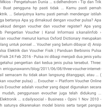
 Mkios - Pengetahuan Dunia ... s:delhendrom › Tip dan Trik
 - Buat pengguna hp pasti tidak ... Kamu pasti pernah
trik. ... Selanjutnya kamu pasti pernah mendengar istilah
uga bertanya Apa yg dimaksud dengan voucher pulsa? Apa
aksud dengan voucher dan voucher register? Apa yang
Pengertian Voucher | Kanal Informasi s:kanalinfob ›
ertian voucher menurut kamus Oxford Dictionary merupakan
ulang untuk ponsel ... Voucher yang belum dibayar d) Arsip
Pulsa Elektrik dan Voucher Fisik | Panduan Berbisnis Pulsa
isik 24 Feb 2016 - Pulsa ini dibagi menjadi dua jenis yaitu
etahui pengertian dari kedua jenis pulsa tersebut. Three:
an erricgunawanm/blog/2011/06/08/three-voucher-internet-
ail semacam itu tidak akan langsung ditanggapi, atau ... (
ukan voucher pulsa) ... Evoucher ~ Platform Voucher Online
is Evoucher adalah voucher yang dapat digunakan secara
bih mudah, penggunaan evoucher juga telah didukung ...
ktronik ... s:dailysocial › Business › Opini 1 Nov 2010 -
h satunya dikarenakan model bisnis serta target pangsa