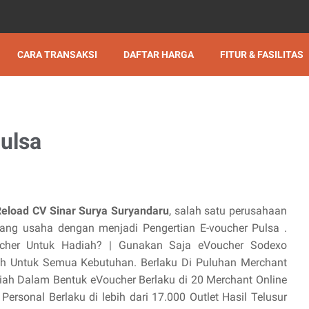
CARA TRANSAKSI
DAFTAR HARGA
FITUR & FASILITAS
ulsa
Reload CV Sinar Surya Suryandaru
, salah satu perusahaan
ng usaha dengan menjadi Pengertian E-voucher Pulsa .
oucher Untuk Hadiah? | Gunakan Saja eVoucher Sodexo‎
ah Untuk Semua Kebutuhan. Berlaku Di Puluhan Merchant
diah Dalam Bentuk eVoucher Berlaku di 20 Merchant Online
ersonal Berlaku di lebih dari 17.000 Outlet Hasil Telusur