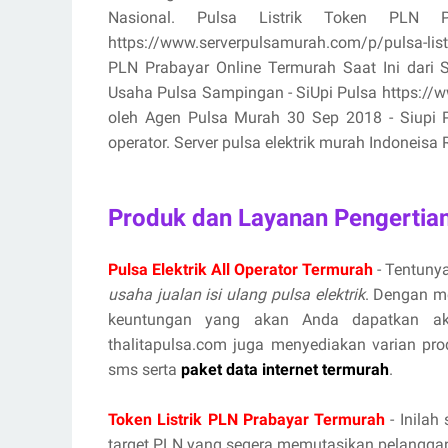
Nasional. Pulsa Listrik Token PLN
https://www.serverpulsamurah.com/p/pulsa-listr
PLN Prabayar Online Termurah Saat Ini dari 
Usaha Pulsa Sampingan - SiUpi Pulsa https://www
oleh Agen Pulsa Murah 30 Sep 2018 - Siupi Pul
operator. Server pulsa elektrik murah Indoneisa R
Produk dan Layanan Pengertian
Pulsa Elektrik All Operator Termurah
- Tentunya
usaha jualan isi ulang pulsa elektrik
. Dengan m
keuntungan yang akan Anda dapatkan aka
thalitapulsa.com juga menyediakan varian prod
sms serta
paket data internet termurah
.
Token Listrik PLN Prabayar Termurah
- Inilah
target PLN yang segera memutasikan pelanggan