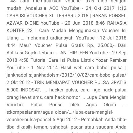
1:48 Cara memasukkan voucher axis aigo dengan
mudah. Andalusia ACC YouTube - 24 Okt 2017 1:12
CARA ISI VOUCHER XL TERBARU 2018 | RAKAN PONSEL
AZWAR D-ONE YouTube - 20 Jun 2018 8:46 RAHASIA
KONTER 23 l Cara Mudah Menggunakan Voucher Isi
Ulang ... mohamad ardiansyah YouTube - 12 Jul 2018
4:44 Mau? Voucher Pulsa Gratis Rp. 25.000,- Dari
Aplikasi Gojek Terbaru ... ANTHIRTEEN YouTube - 19 Sep
2018 4:58 Tutorial Cara Isi Pulsa Listrik Yozar Remixer
YouTube - 1 Nov 2014 Hasil web cara bobol pulsa |
jankhadol s:jankhadolsm/2012/10/02/cara-bobol-pulsa/
2 Okt 2012 - TRIK MENDAPAT VOUCHER PULSA GRATIS
5.000 INDOSAT, ... hacker pulsa, cara nge hack pulsa
orang lewat sms, cara hack nomor ... Lupa Cara Mengisi
Voucher Pulsa Ponsel oleh Agus Oloan ...
s:kompasianam/agus_oloan/.../lupa-cara-mengisi-
voucher-pulsa-ponsel 6 Agu 2012 - Pernahkah Anda tiba-
tiba dikasih teman, sahabat, pacar atau saudara Anda