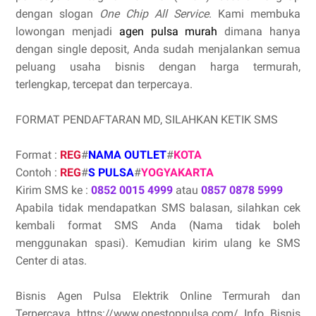
dengan slogan
One Chip All Service
. Kami membuka
lowongan menjadi
agen pulsa murah
dimana hanya
dengan single deposit, Anda sudah menjalankan semua
peluang usaha bisnis dengan harga termurah,
terlengkap, tercepat dan terpercaya.
FORMAT PENDAFTARAN MD, SILAHKAN KETIK SMS
Format :
REG
#
NAMA OUTLET
#
KOTA
Contoh :
REG
#
S PULSA
#
YOGYAKARTA
Kirim SMS ke :
0852 0015 4999
atau
0857 0878 5999
Apabila tidak mendapatkan SMS balasan, silahkan cek
kembali format SMS Anda (Nama tidak boleh
menggunakan spasi). Kemudian kirim ulang ke SMS
Center di atas.
Bisnis Agen Pulsa Elektrik Online Termurah dan
Terpercaya https://www.onestoppulsa.com/ Info Bisnis