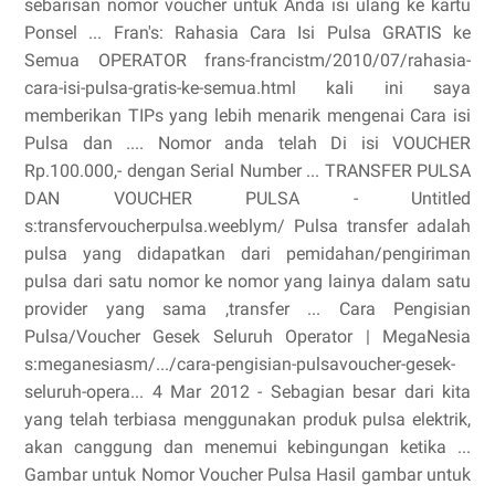
sebarisan nomor voucher untuk Anda isi ulang ke kartu
Ponsel ... Fran's: Rahasia Cara Isi Pulsa GRATIS ke
Semua OPERATOR frans-francistm/2010/07/rahasia-
cara-isi-pulsa-gratis-ke-semua.html kali ini saya
memberikan TIPs yang lebih menarik mengenai Cara isi
Pulsa dan .... Nomor anda telah Di isi VOUCHER
Rp.100.000,- dengan Serial Number ... TRANSFER PULSA
DAN VOUCHER PULSA - Untitled
s:transfervoucherpulsa.weeblym/ Pulsa transfer adalah
pulsa yang didapatkan dari pemidahan/pengiriman
pulsa dari satu nomor ke nomor yang lainya dalam satu
provider yang sama ,transfer ... Cara Pengisian
Pulsa/Voucher Gesek Seluruh Operator | MegaNesia
s:meganesiasm/.../cara-pengisian-pulsavoucher-gesek-
seluruh-opera... 4 Mar 2012 - Sebagian besar dari kita
yang telah terbiasa menggunakan produk pulsa elektrik,
akan canggung dan menemui kebingungan ketika ...
Gambar untuk Nomor Voucher Pulsa Hasil gambar untuk