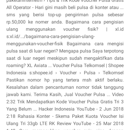
paketaninternetm › Tips & Trik Kode Voucher Pulsa Gratis
All Operator - Hari gini masih beli pulsa di konter atau ...
sms yang berisi top-up pengiriman pulsa sebesar
rp.50,000 ke nomer anda. Bagaimana cara pengisian
ulang menggunakan voucher fisik? | xl.id
s:xl.id/.../bagaimana-cara-pengisian-ulang-
menggunakan-voucher-fisik Bagaimana cara mengisi
pulsa saat di luar negeri? Mengapa pulsa Saya terpotong
saat di luar negeri meskipun sudah mengaktifkan data
roaming? XL Axiata ... Voucher Pulsa Telkomsel | Shopee
Indonesia s:shopee.id › Voucher › Pulsa › Telkomsel
Pastikan nomor hp yang tertera msh aktif berlaku.
Kesalahan dalam pencantuman nomor tidak tanggung
jawab kami. Terima Kasih, Jual Voucher Pulsa ... Video
2:32 Trik Mendapatkan Kode Voucher Pulsa Gratis Tri 3
Yang Belum ... Hacker Indonesia YouTube - 2 Jun 2018
2:18 Rahasia Konter - Skema Paket Kuota Voucher Isi
Ulang Tri 33gb LTE RK Review YouTube - 25 Mar 2018