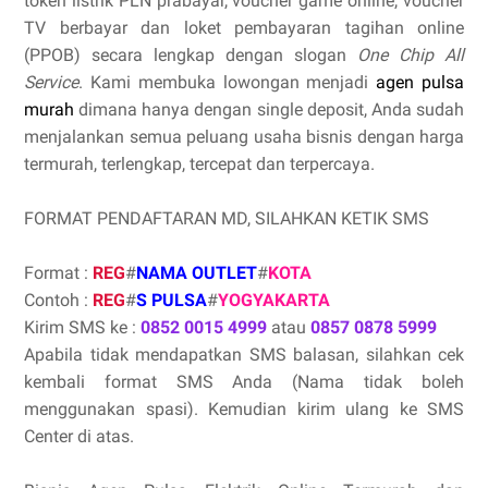
token listrik PLN prabayar, voucher game online, voucher
TV berbayar dan loket pembayaran tagihan online
(PPOB) secara lengkap dengan slogan
One Chip All
Service
. Kami membuka lowongan menjadi
agen pulsa
murah
dimana hanya dengan single deposit, Anda sudah
menjalankan semua peluang usaha bisnis dengan harga
termurah, terlengkap, tercepat dan terpercaya.
FORMAT PENDAFTARAN MD, SILAHKAN KETIK SMS
Format :
REG
#
NAMA OUTLET
#
KOTA
Contoh :
REG
#
S PULSA
#
YOGYAKARTA
Kirim SMS ke :
0852 0015 4999
atau
0857 0878 5999
Apabila tidak mendapatkan SMS balasan, silahkan cek
kembali format SMS Anda (Nama tidak boleh
menggunakan spasi). Kemudian kirim ulang ke SMS
Center di atas.