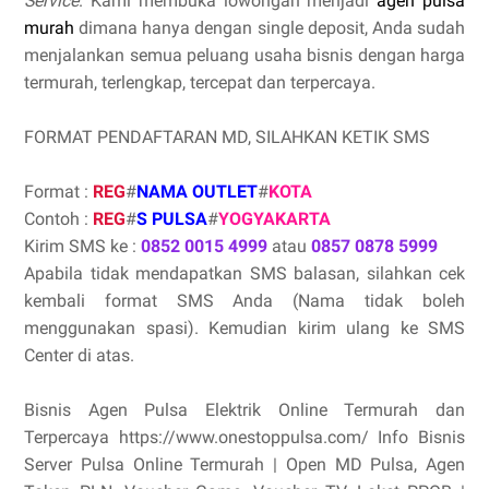
Service
. Kami membuka lowongan menjadi
agen pulsa
murah
dimana hanya dengan single deposit, Anda sudah
menjalankan semua peluang usaha bisnis dengan harga
termurah, terlengkap, tercepat dan terpercaya.
FORMAT PENDAFTARAN MD, SILAHKAN KETIK SMS
Format :
REG
#
NAMA OUTLET
#
KOTA
Contoh :
REG
#
S PULSA
#
YOGYAKARTA
Kirim SMS ke :
0852 0015 4999
atau
0857 0878 5999
Apabila tidak mendapatkan SMS balasan, silahkan cek
kembali format SMS Anda (Nama tidak boleh
menggunakan spasi). Kemudian kirim ulang ke SMS
Center di atas.
Bisnis Agen Pulsa Elektrik Online Termurah dan
Terpercaya https://www.onestoppulsa.com/ Info Bisnis
Server Pulsa Online Termurah | Open MD Pulsa, Agen