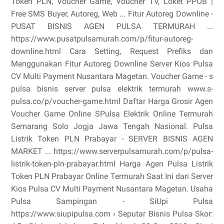
Token PLN, Voucher Game, Voucher TV, Loket PPOB |
Free SMS Buyer, Autoreg, Web ... Fitur Autoreg Downline -
PUSAT BISNIS AGEN PULSA TERMURAH ...
https://www.pusatpulsamurah.com/p/fitur-autoreg-
downline.html Cara Setting, Request Prefiks dan
Menggunakan Fitur Autoreg Downline Server Kios Pulsa
CV Multi Payment Nusantara Magetan. Voucher Game - s
pulsa bisnis server pulsa elektrik termurah www.s-
pulsa.co/p/voucher-game.html Daftar Harga Grosir Agen
Voucher Game Online SPulsa Elektrik Online Termurah
Semarang Solo Jogja Jawa Tengah Nasional. Pulsa
Listrik Token PLN Prabayar - SERVER BISNIS AGEN
MARKET ... https://www.serverpulsamurah.com/p/pulsa-
listrik-token-pln-prabayar.html Harga Agen Pulsa Listrik
Token PLN Prabayar Online Termurah Saat Ini dari Server
Kios Pulsa CV Multi Payment Nusantara Magetan. Usaha
Pulsa Sampingan - SiUpi Pulsa
https://www.siupipulsa.com › Seputar Bisnis Pulsa Skor: