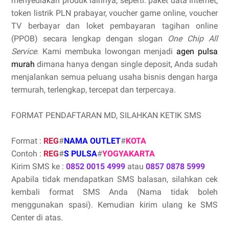
menyediakan produk lainnya, seperti: paket data internet,
token listrik PLN prabayar, voucher game online, voucher
TV berbayar dan loket pembayaran tagihan online
(PPOB) secara lengkap dengan slogan
One Chip All
Service
. Kami membuka lowongan menjadi
agen pulsa
murah
dimana hanya dengan single deposit, Anda sudah
menjalankan semua peluang usaha bisnis dengan harga
termurah, terlengkap, tercepat dan terpercaya.
FORMAT PENDAFTARAN MD, SILAHKAN KETIK SMS
Format :
REG
#
NAMA OUTLET
#
KOTA
Contoh :
REG
#
S PULSA
#
YOGYAKARTA
Kirim SMS ke :
0852 0015 4999
atau
0857 0878 5999
Apabila tidak mendapatkan SMS balasan, silahkan cek
kembali format SMS Anda (Nama tidak boleh
menggunakan spasi). Kemudian kirim ulang ke SMS
Center di atas.