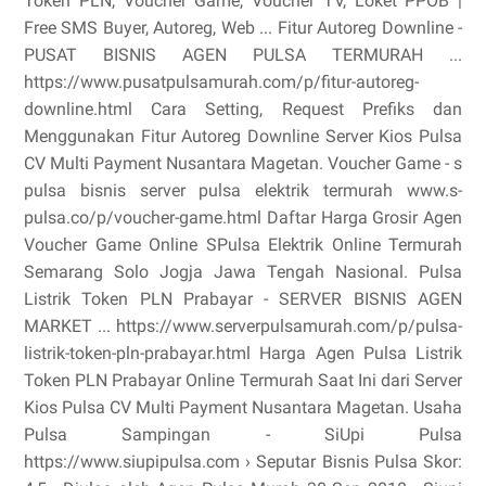
Token PLN, Voucher Game, Voucher TV, Loket PPOB |
Free SMS Buyer, Autoreg, Web ... Fitur Autoreg Downline -
PUSAT BISNIS AGEN PULSA TERMURAH ...
https://www.pusatpulsamurah.com/p/fitur-autoreg-
downline.html Cara Setting, Request Prefiks dan
Menggunakan Fitur Autoreg Downline Server Kios Pulsa
CV Multi Payment Nusantara Magetan. Voucher Game - s
pulsa bisnis server pulsa elektrik termurah www.s-
pulsa.co/p/voucher-game.html Daftar Harga Grosir Agen
Voucher Game Online SPulsa Elektrik Online Termurah
Semarang Solo Jogja Jawa Tengah Nasional. Pulsa
Listrik Token PLN Prabayar - SERVER BISNIS AGEN
MARKET ... https://www.serverpulsamurah.com/p/pulsa-
listrik-token-pln-prabayar.html Harga Agen Pulsa Listrik
Token PLN Prabayar Online Termurah Saat Ini dari Server
Kios Pulsa CV Multi Payment Nusantara Magetan. Usaha
Pulsa Sampingan - SiUpi Pulsa
https://www.siupipulsa.com › Seputar Bisnis Pulsa Skor: