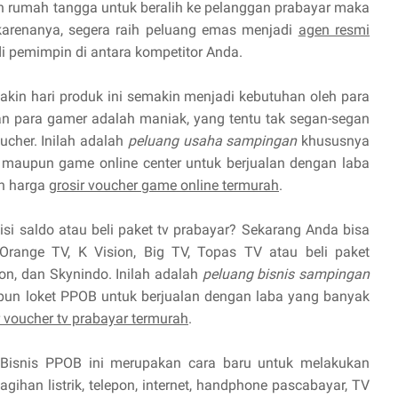
 rumah tangga untuk beralih ke pelanggan prabayar maka
 karenanya, segera raih peluang emas menjadi
agen resmi
 pemimpin di antara kompetitor Anda.
kin hari produk ini semakin menjadi kebutuhan oleh para
 para gamer adalah maniak, yang tentu tak segan-segan
cher. Inilah adalah
peluang usaha sampingan
khususnya
maupun game online center untuk berjualan dengan laba
n harga
grosir voucher game online termurah
.
isi saldo atau beli paket tv prabayar? Sekarang Anda bisa
Orange TV, K Vision, Big TV, Topas TV atau beli paket
ion, dan Skynindo. Inilah adalah
peluang bisnis sampingan
pun loket PPOB untuk berjualan dengan laba yang banyak
r voucher tv prabayar termurah
.
Bisnis PPOB ini merupakan cara baru untuk melakukan
ihan listrik, telepon, internet, handphone pascabayar, TV