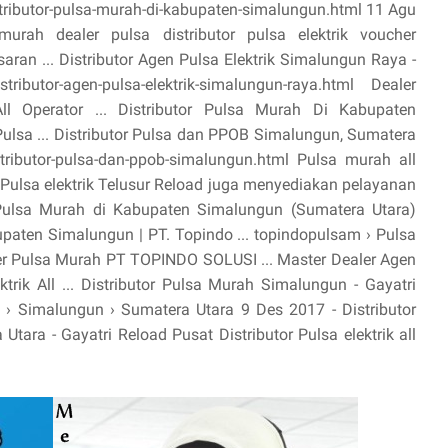
tributor-pulsa-murah-di-kabupaten-simalungun.html 11 Agu
urah dealer pulsa distributor pulsa elektrik voucher
ran ... Distributor Agen Pulsa Elektrik Simalungun Raya -
ibutor-agen-pulsa-elektrik-simalungun-raya.html Dealer
ll Operator ... Distributor Pulsa Murah Di Kabupaten
sa ... Distributor Pulsa dan PPOB Simalungun, Sumatera
stributor-pulsa-dan-ppob-simalungun.html Pulsa murah all
n Pulsa elektrik Telusur Reload juga menyediakan pelayanan
 Pulsa Murah di Kabupaten Simalungun (Sumatera Utara)
upaten Simalungun | PT. Topindo ... topindopulsam › Pulsa
er Pulsa Murah PT TOPINDO SOLUSI ... Master Dealer Agen
trik All ... Distributor Pulsa Murah Simalungun - Gayatri
h › Simalungun › Sumatera Utara 9 Des 2017 - Distributor
ara - Gayatri Reload Pusat Distributor Pulsa elektrik all