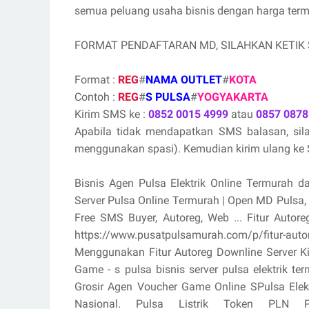
semua peluang usaha bisnis dengan harga termur
FORMAT PENDAFTARAN MD, SILAHKAN KETIK
Format :
REG
#
NAMA OUTLET
#
KOTA
Contoh :
REG
#
S PULSA
#
YOGYAKARTA
Kirim SMS ke :
0852 0015 4999
atau
0857 0878
Apabila tidak mendapatkan SMS balasan, si
menggunakan spasi). Kemudian kirim ulang ke S
Bisnis Agen Pulsa Elektrik Online Termurah d
Server Pulsa Online Termurah | Open MD Pulsa
Free SMS Buyer, Autoreg, Web ... Fitur Aut
https://www.pusatpulsamurah.com/p/fitur-au
Menggunakan Fitur Autoreg Downline Server K
Game - s pulsa bisnis server pulsa elektrik 
Grosir Agen Voucher Game Online SPulsa Ele
Nasional. Pulsa Listrik Token PLN