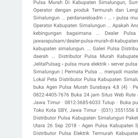
Pulsa Murah Di Kabupaten Simalungun, Sumater
Operator dengan produk Termurah dan Lengka
Simalungun ... perdanareloadm › ... › pulsa mu
Operator Kabupaten Simalungun ... Apakah And
kebingungan bagaimana ... Dealer Pul
jawarapulsam/dealer-pulsa-murah-di-kabupat
kabupaten simalungun. ... Galeri Pulsa Distribu
daerah ... Distributor Pulsa Murah Kabupate
JelitaPulsag › pulsa mura elektrik › server pul
Simalungun | Permata Pulsa ... menjadi master
Lokal Peta Distributor Pulsa Kabupaten Sima
buka Agen Pulsa Murah Surabaya 4,8 (4) · P
0822-4405-7676 Buka 24 jam Situs Web Rute a
Jawa Timur · 0812-3685-6033 Tutup ⋅ Buka puk
Toko Kota SBY, Jawa Timur · (031) 3551556 
Distributor Pulsa Kabupaten Simalungun Paket 
Utara 26 Sep 2018 - Agen Pulsa Kabupaten Si
Distributor Pulsa Elektrik Termurah Kabupat