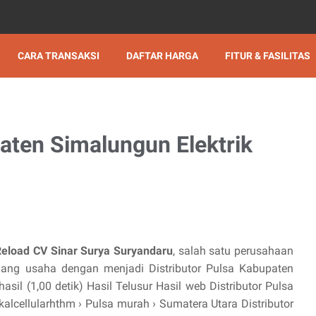
CARA TRANSAKSI
DAFTAR HARGA
FITUR & FASILITAS
paten Simalungun Elektrik
Reload CV Sinar Surya Suryandaru
, salah satu perusahaan
ng usaha dengan menjadi Distributor Pulsa Kabupaten
asil (1,00 detik) Hasil Telusur Hasil web Distributor Pulsa
ellularhthm › Pulsa murah › Sumatera Utara Distributor