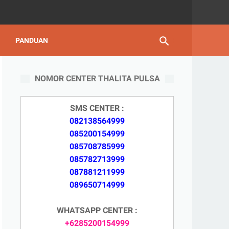
PANDUAN
NOMOR CENTER THALITA PULSA
SMS CENTER :
082138564999
085200154999
085708785999
085782713999
087881211999
089650714999
WHATSAPP CENTER :
+6285200154999