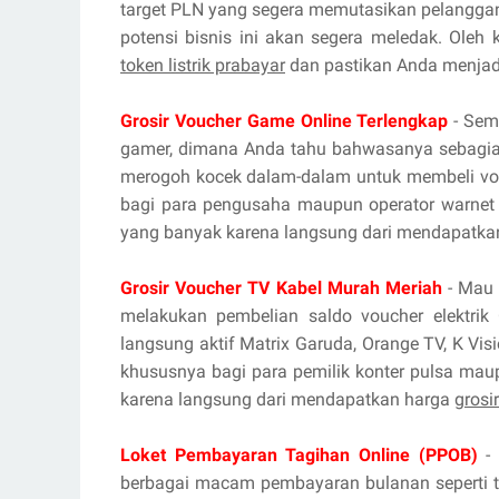
target PLN yang segera memutasikan pelanggan
potensi bisnis ini akan segera meledak. Oleh
token listrik prabayar
dan pastikan Anda menjadi
Grosir Voucher Game Online Terlengkap
- Sema
gamer, dimana Anda tahu bahwasanya sebagian
merogoh kocek dalam-dalam untuk membeli vou
bagi para pengusaha maupun operator warnet 
yang banyak karena langsung dari mendapatka
Grosir Voucher TV Kabel Murah Meriah
- Mau 
melakukan pembelian saldo voucher elektrik 
langsung aktif Matrix Garuda, Orange TV, K Vis
khususnya bagi para pemilik konter pulsa mau
karena langsung dari mendapatkan harga
grosi
Loket Pembayaran Tagihan Online (PPOB)
- 
berbagai macam pembayaran bulanan seperti tag