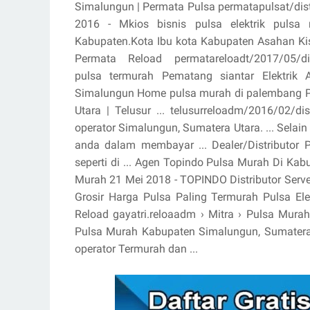
Simalungun | Permata Pulsa permatapulsat/dis
2016 - Mkios bisnis pulsa elektrik pulsa m
Kabupaten.Kota Ibu kota Kabupaten Asahan Kisa
Permata Reload permatareloadt/2017/05/distr
pulsa termurah Pematang siantar Elektrik A
Simalungun Home pulsa murah di palembang Pul
Utara | Telusur ... telusurreloadm/2016/02/di
operator Simalungun, Sumatera Utara. ... Selai
anda dalam membayar ... Dealer/Distributor
seperti di ... Agen Topindo Pulsa Murah Di Kab
Murah 21 Mei 2018 - TOPINDO Distributor Serv
Grosir Harga Pulsa Paling Termurah Pulsa Elek
Reload gayatri.reloaadm › Mitra › Pulsa Mura
Pulsa Murah Kabupaten Simalungun, Sumatera Ut
operator Termurah dan ...