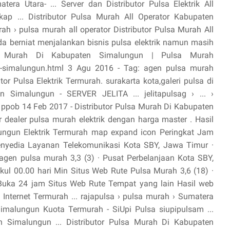
a Utara- ... Server dan Distributor Pulsa Elektrik All
p ... Distributor Pulsa Murah All Operator Kabupaten
rah › pulsa murah all operator Distributor Pulsa Murah All
a berniat menjalankan bisnis pulsa elektrik namun masih
sa Murah Di Kabupaten Simalungun | Pulsa Murah
en-simalungun.html 3 Agu 2016 - Tag: agen pulsa murah
tor Pulsa Elektrik Termurah. surakarta kota,galeri pulsa di
n Simalungun - SERVER JELITA ... jelitapulsag › ... ›
sa ppob 14 Feb 2017 - Distributor Pulsa Murah Di Kabupaten
 dealer pulsa murah elektrik dengan harga master . Hasil
lungun Elektrik Termurah map expand icon Peringkat Jam
enyedia Layanan Telekomunikasi Kota SBY, Jawa Timur ·
gen pulsa murah 3,3 (3) · Pusat Perbelanjaan Kota SBY,
ul 00.00 hari Min Situs Web Rute Pulsa Murah 3,6 (18) ·
Buka 24 jam Situs Web Rute Tempat yang lain Hasil web
Internet Termurah ... rajapulsa › pulsa murah › Sumatera
malungun Kuota Termurah - SiUpi Pulsa siupipulsam ...
en Simalungun ... Distributor Pulsa Murah Di Kabupaten