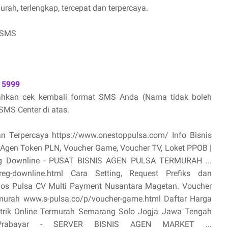
ah, terlengkap, tercepat dan terpercaya.
 SMS
 5999
lahkan cek kembali format SMS Anda (Nama tidak boleh
MS Center di atas.
an Terpercaya https://www.onestoppulsa.com/ Info Bisnis
, Agen Token PLN, Voucher Game, Voucher TV, Loket PPOB |
oreg Downline - PUSAT BISNIS AGEN PULSA TERMURAH ...
toreg-downline.html Cara Setting, Request Prefiks dan
ios Pulsa CV Multi Payment Nusantara Magetan. Voucher
termurah www.s-pulsa.co/p/voucher-game.html Daftar Harga
ktrik Online Termurah Semarang Solo Jogja Jawa Tengah
 Prabayar - SERVER BISNIS AGEN MARKET ...