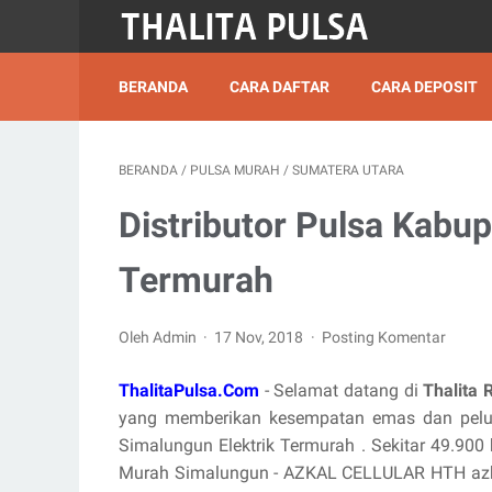
BERANDA
CARA DAFTAR
CARA DEPOSIT
BERANDA
/
PULSA MURAH
/
SUMATERA UTARA
Distributor Pulsa Kabu
Termurah
Oleh Admin
17 Nov, 2018
Posting Komentar
ThalitaPulsa.Com
- Selamat datang di
Thalita 
yang memberikan kesempatan emas dan pelua
Simalungun Elektrik Termurah . Sekitar 49.900 h
Murah Simalungun - AZKAL CELLULAR HTH azkalc