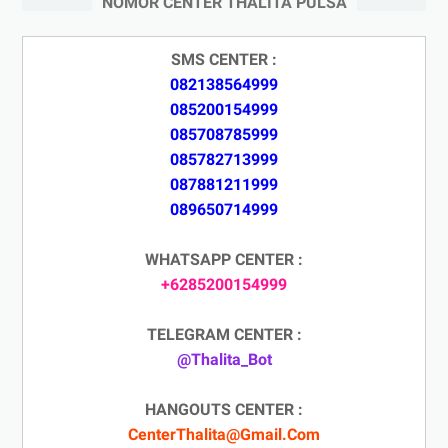
NOMOR CENTER THALITA PULSA
SMS CENTER :
082138564999
085200154999
085708785999
085782713999
087881211999
089650714999
WHATSAPP CENTER :
+6285200154999
TELEGRAM CENTER :
@Thalita_Bot
HANGOUTS CENTER :
CenterThalita@Gmail.Com