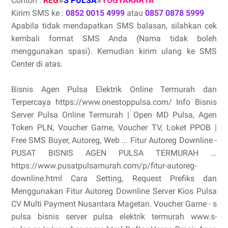
Contoh :
REG
#
S PULSA
#
YOGYAKARTA
Kirim SMS ke :
0852 0015 4999
atau
0857 0878 5999
Apabila tidak mendapatkan SMS balasan, silahkan cek
kembali format SMS Anda (Nama tidak boleh
menggunakan spasi). Kemudian kirim ulang ke SMS
Center di atas.
Bisnis Agen Pulsa Elektrik Online Termurah dan
Terpercaya https://www.onestoppulsa.com/ Info Bisnis
Server Pulsa Online Termurah | Open MD Pulsa, Agen
Token PLN, Voucher Game, Voucher TV, Loket PPOB |
Free SMS Buyer, Autoreg, Web ... Fitur Autoreg Downline -
PUSAT BISNIS AGEN PULSA TERMURAH ...
https://www.pusatpulsamurah.com/p/fitur-autoreg-
downline.html Cara Setting, Request Prefiks dan
Menggunakan Fitur Autoreg Downline Server Kios Pulsa
CV Multi Payment Nusantara Magetan. Voucher Game - s
pulsa bisnis server pulsa elektrik termurah www.s-