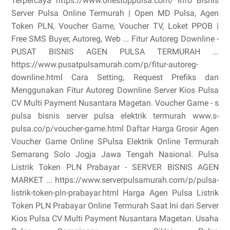
Terpercaya https://www.onestoppulsa.com/ Info Bisnis
Server Pulsa Online Termurah | Open MD Pulsa, Agen
Token PLN, Voucher Game, Voucher TV, Loket PPOB |
Free SMS Buyer, Autoreg, Web ... Fitur Autoreg Downline -
PUSAT BISNIS AGEN PULSA TERMURAH ...
https://www.pusatpulsamurah.com/p/fitur-autoreg-
downline.html Cara Setting, Request Prefiks dan
Menggunakan Fitur Autoreg Downline Server Kios Pulsa
CV Multi Payment Nusantara Magetan. Voucher Game - s
pulsa bisnis server pulsa elektrik termurah www.s-
pulsa.co/p/voucher-game.html Daftar Harga Grosir Agen
Voucher Game Online SPulsa Elektrik Online Termurah
Semarang Solo Jogja Jawa Tengah Nasional. Pulsa
Listrik Token PLN Prabayar - SERVER BISNIS AGEN
MARKET ... https://www.serverpulsamurah.com/p/pulsa-
listrik-token-pln-prabayar.html Harga Agen Pulsa Listrik
Token PLN Prabayar Online Termurah Saat Ini dari Server
Kios Pulsa CV Multi Payment Nusantara Magetan. Usaha