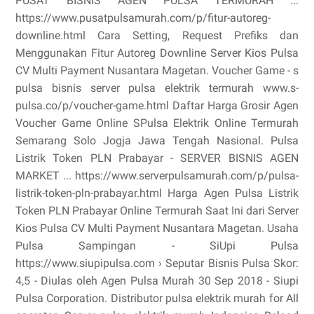
PUSAT BISNIS AGEN PULSA TERMURAH ...
https://www.pusatpulsamurah.com/p/fitur-autoreg-
downline.html Cara Setting, Request Prefiks dan
Menggunakan Fitur Autoreg Downline Server Kios Pulsa
CV Multi Payment Nusantara Magetan. Voucher Game - s
pulsa bisnis server pulsa elektrik termurah www.s-
pulsa.co/p/voucher-game.html Daftar Harga Grosir Agen
Voucher Game Online SPulsa Elektrik Online Termurah
Semarang Solo Jogja Jawa Tengah Nasional. Pulsa
Listrik Token PLN Prabayar - SERVER BISNIS AGEN
MARKET ... https://www.serverpulsamurah.com/p/pulsa-
listrik-token-pln-prabayar.html Harga Agen Pulsa Listrik
Token PLN Prabayar Online Termurah Saat Ini dari Server
Kios Pulsa CV Multi Payment Nusantara Magetan. Usaha
Pulsa Sampingan - SiUpi Pulsa
https://www.siupipulsa.com › Seputar Bisnis Pulsa Skor:
4,5 - ‎Diulas oleh Agen Pulsa Murah 30 Sep 2018 - Siupi
Pulsa Corporation. Distributor pulsa elektrik murah for All