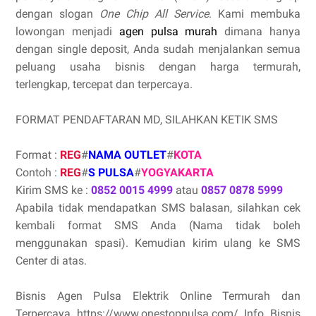
dengan slogan
One Chip All Service
. Kami membuka
lowongan menjadi
agen pulsa murah
dimana hanya
dengan single deposit, Anda sudah menjalankan semua
peluang usaha bisnis dengan harga termurah,
terlengkap, tercepat dan terpercaya.
FORMAT PENDAFTARAN MD, SILAHKAN KETIK SMS
Format :
REG
#
NAMA OUTLET
#
KOTA
Contoh :
REG
#
S PULSA
#
YOGYAKARTA
Kirim SMS ke :
0852 0015 4999
atau
0857 0878 5999
Apabila tidak mendapatkan SMS balasan, silahkan cek
kembali format SMS Anda (Nama tidak boleh
menggunakan spasi). Kemudian kirim ulang ke SMS
Center di atas.
Bisnis Agen Pulsa Elektrik Online Termurah dan
Terpercaya https://www.onestoppulsa.com/ Info Bisnis