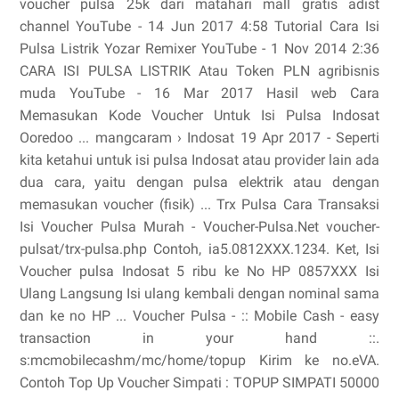
voucher pulsa 25k dari matahari mall gratis adist
channel YouTube - 14 Jun 2017 4:58 Tutorial Cara Isi
Pulsa Listrik Yozar Remixer YouTube - 1 Nov 2014 2:36
CARA ISI PULSA LISTRIK Atau Token PLN agribisnis
muda YouTube - 16 Mar 2017 Hasil web Cara
Memasukan Kode Voucher Untuk Isi Pulsa Indosat
Ooredoo ... mangcaram › Indosat 19 Apr 2017 - Seperti
kita ketahui untuk isi pulsa Indosat atau provider lain ada
dua cara, yaitu dengan pulsa elektrik atau dengan
memasukan voucher (fisik) ... Trx Pulsa Cara Transaksi
Isi Voucher Pulsa Murah - Voucher-Pulsa.Net voucher-
pulsat/trx-pulsa.php Contoh, ia5.0812XXX.1234. Ket, Isi
Voucher pulsa Indosat 5 ribu ke No HP 0857XXX Isi
Ulang Langsung Isi ulang kembali dengan nominal sama
dan ke no HP ... Voucher Pulsa - :: Mobile Cash - easy
transaction in your hand ::.
s:mcmobilecashm/mc/home/topup Kirim ke no.eVA.
Contoh Top Up Voucher Simpati : TOPUP SIMPATI 50000