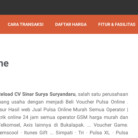
CARA TRANSAKSI
DAFTAR HARGA
FITUR & FASILITAS
ne
Reload CV Sinar Surya Suryandaru
, salah satu perusahaan
ng usaha dengan menjadi Beli Voucher Pulsa Online .
elusur Hasil web Jual Pulsa Online Murah Semua Operator |
ktrik online 24 jam semua operator GSM harga murah dan
 Telkomsel, Axis lainnya di Bukalapak. ... Voucher Game.
ool · Itunes Gift ... ‎Simpati · ‎Tri · ‎Pulsa XL · ‎Pulsa