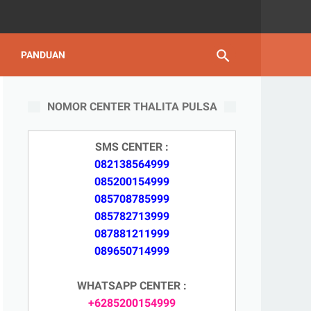
PANDUAN
NOMOR CENTER THALITA PULSA
SMS CENTER :
082138564999
085200154999
085708785999
085782713999
087881211999
089650714999
WHATSAPP CENTER :
+6285200154999