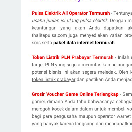
Pulsa Elektrik All Operator Termurah
- Tentunya
usaha jualan isi ulang pulsa elektrik
. Dengan m
keuntungan yang akan Anda dapatkan aka
thalitapulsa.com juga menyediakan varian prod
sms serta
paket data internet termurah
.
Token Listrik PLN Prabayar Termurah
- Inilah
target PLN yang segera memutasikan pelanggan
potensi bisnis ini akan segera meledak. Oleh
token listrik prabayar
dan pastikan Anda menjadi
Grosir Voucher Game Online Terlengkap
- Sema
gamer, dimana Anda tahu bahwasanya sebagian
merogoh kocek dalam-dalam untuk membeli vou
bagi para pengusaha maupun operator warnet 
yang banyak karena langsung dari mendapatka