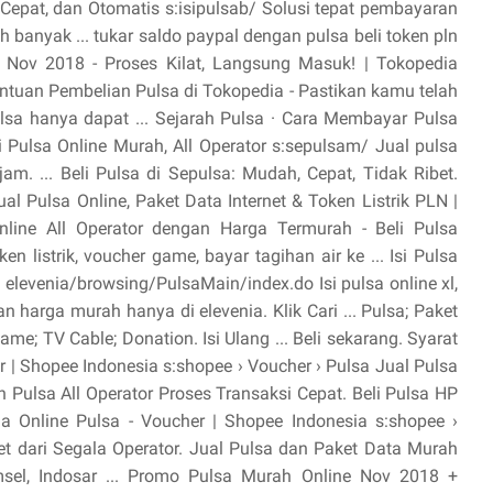
 Cepat, dan Otomatis s:isipulsab/ Solusi tepat pembayaran
 banyak ... tukar saldo paypal dengan pulsa beli token pln
ne Nov 2018 - Proses Kilat, Langsung Masuk! | Tokopedia
ntuan Pembelian Pulsa di Tokopedia - Pastikan kamu telah
sa hanya dapat ... ‎Sejarah Pulsa · ‎Cara Membayar Pulsa
Isi Pulsa Online Murah, All Operator s:sepulsam/ Jual pulsa
jam. ... Beli Pulsa di Sepulsa: Mudah, Cepat, Tidak Ribet.
l Pulsa Online, Paket Data Internet & Token Listrik PLN |
 Online All Operator dengan Harga Termurah - Beli Pulsa
oken listrik, voucher game, bayar tagihan air ke ... Isi Pulsa
a elevenia/browsing/PulsaMain/index.do Isi pulsa online xl,
n harga murah hanya di elevenia. Klik Cari ... Pulsa; Paket
; TV Cable; Donation. Isi Ulang ... Beli sekarang. Syarat
er | Shopee Indonesia s:shopee › Voucher › Pulsa Jual Pulsa
 Pulsa All Operator Proses Transaksi Cepat. Beli Pulsa HP
ja Online Pulsa - Voucher | Shopee Indonesia s:shopee ›
et dari Segala Operator. Jual Pulsa dan Paket Data Murah
msel, Indosar ... Promo Pulsa Murah Online Nov 2018 +