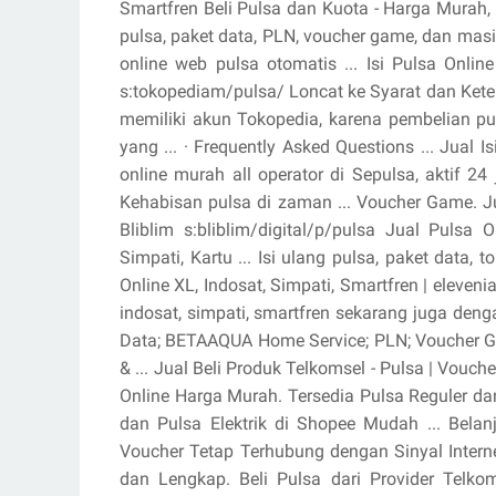
Smartfren Beli Pulsa dan Kuota - Harga Murah,
pulsa, paket data, PLN, voucher game, dan masih
online web pulsa otomatis ... Isi Pulsa Onli
s:tokopediam/pulsa/ Loncat ke Syarat dan Kete
memiliki akun Tokopedia, karena pembelian pul
yang ... · ‎Frequently Asked Questions ... Jual 
online murah all operator di Sepulsa, aktif 24 
Kehabisan pulsa di zaman ... Voucher Game. Jua
Bliblim s:bliblim/digital/p/pulsa Jual Pulsa
Simpati, Kartu ... Isi ulang pulsa, paket data, t
Online XL, Indosat, Simpati, Smartfren | eleveni
indosat, simpati, smartfren sekarang juga denga
Data; BETAAQUA Home Service; PLN; Voucher Game
& ... Jual Beli Produk Telkomsel - Pulsa | Vouch
Online Harga Murah. Tersedia Pulsa Reguler dan
dan Pulsa Elektrik di Shopee Mudah ... Belan
Voucher Tetap Terhubung dengan Sinyal Intern
dan Lengkap. Beli Pulsa dari Provider Telko