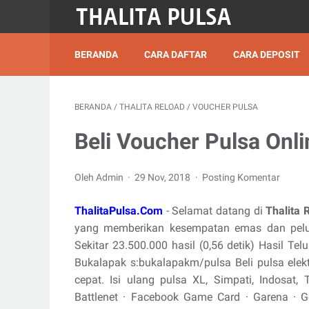
BERANDA
CARA DAFTAR
CARA DEPOSIT
BERANDA
/
THALITA RELOAD
/
VOUCHER PULSA
Beli Voucher Pulsa Onli
Oleh Admin
29 Nov, 2018
Posting Komentar
ThalitaPulsa.Com
- Selamat datang di
Thalita 
yang memberikan kesempatan emas dan pelua
Sekitar 23.500.000 hasil (0,56 detik) Hasil T
Bukalapak s:bukalapakm/pulsa Beli pulsa ele
cepat. Isi ulang pulsa XL, Simpati, Indosat,
Battlenet · Facebook Game Card · Garena · Gemsc