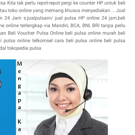
Kita tak perlu repot-repot pergi ke counter HP untuk beli
s atau toko online yang memang khusus menyediakan ... Jual
n 24 Jam s:jualpulsam/ jual pulsa HP online 24 jam,beli
me online terlengkap via Mandiri, BCA, BNI, BRI tanpa perlu
ngan Beli Voucher Pulsa Online beli pulsa online murah beli
i pulsa online telkomsel cara beli pulsa online beli pulsa
odal tokopedia pulsa