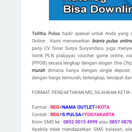
Talitha Pulsa
hadir spesial untuk Anda yang 
Online . Kami menawarkan
bisnis pulsa onlin
panji CV Sinar Surya Suryandaru, juga menyedi
listrik PLN prabayar, voucher game online, v
(PPOB) secara lengkap dengan slogan
One Chip
murah
dimana hanya dengan single deposit,
dengan harga termurah, terlengkap, tercepat dan
FORMAT PENDAFTARAN MD, SILAHKAN KETIK
Format :
REG
#
NAMA OUTLET
#
KOTA
Contoh :
REG
#
S PULSA
#
YOGYAKARTA
Kirim SMS ke :
0852 0015 4999
atau
0857 0878
Apabila tidak mendapatkan SMS balasan, si