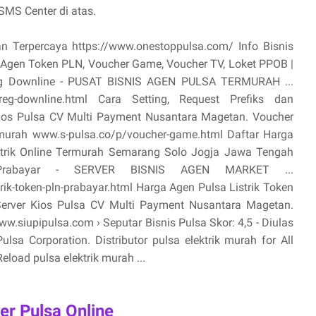
MS Center di atas.
an Terpercaya https://www.onestoppulsa.com/ Info Bisnis
, Agen Token PLN, Voucher Game, Voucher TV, Loket PPOB |
oreg Downline - PUSAT BISNIS AGEN PULSA TERMURAH ...
toreg-downline.html Cara Setting, Request Prefiks dan
ios Pulsa CV Multi Payment Nusantara Magetan. Voucher
termurah www.s-pulsa.co/p/voucher-game.html Daftar Harga
ktrik Online Termurah Semarang Solo Jogja Jawa Tengah
 Prabayar - SERVER BISNIS AGEN MARKET ...
ik-token-pln-prabayar.html Harga Agen Pulsa Listrik Token
Server Kios Pulsa CV Multi Payment Nusantara Magetan.
.siupipulsa.com › Seputar Bisnis Pulsa Skor: 4,5 - ‎Diulas
sa Corporation. Distributor pulsa elektrik murah for All
eload pulsa elektrik murah ...
er Pulsa Online