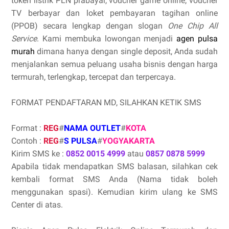
token listrik PLN prabayar, voucher game online, voucher
TV berbayar dan loket pembayaran tagihan online
(PPOB) secara lengkap dengan slogan
One Chip All
Service
. Kami membuka lowongan menjadi
agen pulsa
murah
dimana hanya dengan single deposit, Anda sudah
menjalankan semua peluang usaha bisnis dengan harga
termurah, terlengkap, tercepat dan terpercaya.
FORMAT PENDAFTARAN MD, SILAHKAN KETIK SMS
Format :
REG
#
NAMA OUTLET
#
KOTA
Contoh :
REG
#
S PULSA
#
YOGYAKARTA
Kirim SMS ke :
0852 0015 4999
atau
0857 0878 5999
Apabila tidak mendapatkan SMS balasan, silahkan cek
kembali format SMS Anda (Nama tidak boleh
menggunakan spasi). Kemudian kirim ulang ke SMS
Center di atas.