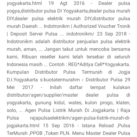
yogyakarta.html 19 Agt 2016 - Dealer pulsa
yogya,distributor pulsa DI Yogyakarta,dealer pulsa murah
DIY,dealer pulsa elektrik murah DIY,distributor pulsa
murah Daerah ... Indotronikm | Authorized Voucher Tronik
| Deposit Server Pulsa ... indotronikm/ 23 Sep 2018 -
Indotronikm adalah distributor penjualan pulsa elektrik
murah, aman, ... Jangan takut untuk mencoba bersama
kami, Ribuan reseller kami telah tersebar di seluruh
Indonesia masih ... Contoh : REG*Aditya Cell*Yogyakarta.
Kumpulan Distributor Pulsa Termurah di Jogja
D.I.Yogyakarta s:kuotatermurahm › Distributor Pulsa 29
Mei 2017 - Inilah daftar tempat kulakan
distributor/agen/supplier/master dealer pulsa di
yogyakarta, gunung kidul, wates, kulon progo, klaten,
solo, ... Agen Pulsa Listrik Murah Di Jogjakarta | Raja
Pulsa rajapulsaelektrikm/agen-pulsa-listrik-murah-di-
jogjakarta.html 15 Sep 2016 - Istana Reload ,Pulsa
TerMurah ,PPOB ,Token PLN. Menu Master Dealer Pulsa