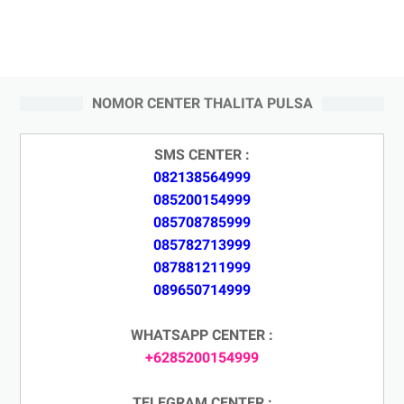
NOMOR CENTER THALITA PULSA
SMS CENTER :
082138564999
085200154999
085708785999
085782713999
087881211999
089650714999
WHATSAPP CENTER :
+6285200154999
TELEGRAM CENTER :