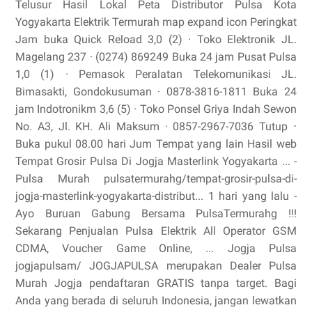
Telusur Hasil Lokal Peta Distributor Pulsa Kota
Yogyakarta Elektrik Termurah map expand icon Peringkat
Jam buka Quick Reload 3,0 (2) · Toko Elektronik JL.
Magelang 237 · (0274) 869249 Buka 24 jam Pusat Pulsa
1,0 (1) · Pemasok Peralatan Telekomunikasi JL.
Bimasakti, Gondokusuman · 0878-3816-1811 Buka 24
jam Indotronikm 3,6 (5) · Toko Ponsel Griya Indah Sewon
No. A3, Jl. KH. Ali Maksum · 0857-2967-7036 Tutup ⋅
Buka pukul 08.00 hari Jum Tempat yang lain Hasil web
Tempat Grosir Pulsa Di Jogja Masterlink Yogyakarta ... -
Pulsa Murah pulsatermurahg/tempat-grosir-pulsa-di-
jogja-masterlink-yogyakarta-distribut... 1 hari yang lalu -
Ayo Buruan Gabung Bersama PulsaTermurahg !!!
Sekarang Penjualan Pulsa Elektrik All Operator GSM
CDMA, Voucher Game Online, ... Jogja Pulsa
jogjapulsam/ JOGJAPULSA merupakan Dealer Pulsa
Murah Jogja pendaftaran GRATIS tanpa target. Bagi
Anda yang berada di seluruh Indonesia, jangan lewatkan