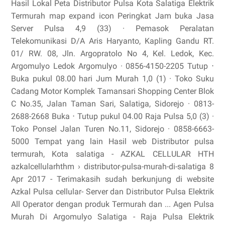
Hasil Lokal Peta Distributor Pulsa Kota Salatiga Elektrik
Termurah map expand icon Peringkat Jam buka Jasa
Server Pulsa 4,9 (33) · Pemasok Peralatan
Telekomunikasi D/A Aris Haryanto, Kapling Gandu RT.
01/ RW. 08, Jln. Argopratolo No 4, Kel. Ledok, Kec.
Argomulyo Ledok Argomulyo · 0856-4150-2205 Tutup ⋅
Buka pukul 08.00 hari Jum Murah 1,0 (1) · Toko Suku
Cadang Motor Komplek Tamansari Shopping Center Blok
C No.35, Jalan Taman Sari, Salatiga, Sidorejo · 0813-
2688-2668 Buka ⋅ Tutup pukul 04.00 Raja Pulsa 5,0 (3) ·
Toko Ponsel Jalan Turen No.11, Sidorejo · 0858-6663-
5000 Tempat yang lain Hasil web Distributor pulsa
termurah, Kota salatiga - AZKAL CELLULAR HTH
azkalcellularhthm › distributor-pulsa-murah-di-salatiga 8
Apr 2017 - Terimakasih sudah berkunjung di website
Azkal Pulsa cellular- Server dan Distributor Pulsa Elektrik
All Operator dengan produk Termurah dan ... Agen Pulsa
Murah Di Argomulyo Salatiga - Raja Pulsa Elektrik