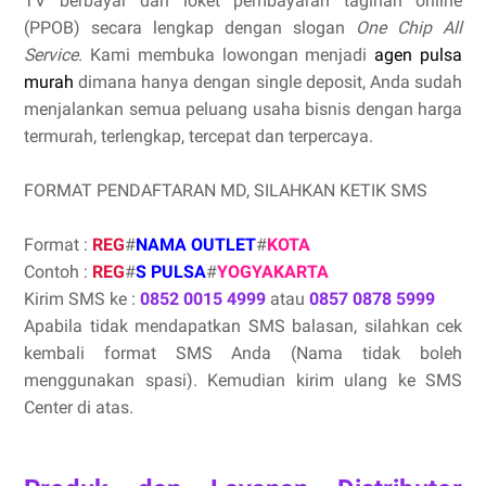
TV berbayar dan loket pembayaran tagihan online
(PPOB) secara lengkap dengan slogan
One Chip All
Service
. Kami membuka lowongan menjadi
agen pulsa
murah
dimana hanya dengan single deposit, Anda sudah
menjalankan semua peluang usaha bisnis dengan harga
termurah, terlengkap, tercepat dan terpercaya.
FORMAT PENDAFTARAN MD, SILAHKAN KETIK SMS
Format :
REG
#
NAMA OUTLET
#
KOTA
Contoh :
REG
#
S PULSA
#
YOGYAKARTA
Kirim SMS ke :
0852 0015 4999
atau
0857 0878 5999
Apabila tidak mendapatkan SMS balasan, silahkan cek
kembali format SMS Anda (Nama tidak boleh
menggunakan spasi). Kemudian kirim ulang ke SMS
Center di atas.