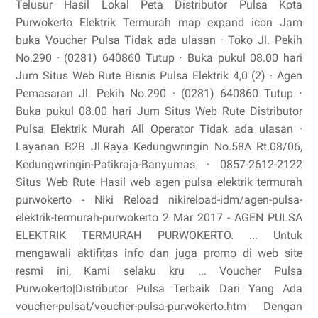
Telusur Hasil Lokal Peta Distributor Pulsa Kota
Purwokerto Elektrik Termurah map expand icon Jam
buka Voucher Pulsa Tidak ada ulasan · Toko Jl. Pekih
No.290 · (0281) 640860 Tutup ⋅ Buka pukul 08.00 hari
Jum Situs Web Rute Bisnis Pulsa Elektrik 4,0 (2) · Agen
Pemasaran Jl. Pekih No.290 · (0281) 640860 Tutup ⋅
Buka pukul 08.00 hari Jum Situs Web Rute Distributor
Pulsa Elektrik Murah All Operator Tidak ada ulasan ·
Layanan B2B Jl.Raya Kedungwringin No.58A Rt.08/06,
Kedungwringin-Patikraja-Banyumas · 0857-2612-2122
Situs Web Rute Hasil web agen pulsa elektrik termurah
purwokerto - Niki Reload nikireload-idm/agen-pulsa-
elektrik-termurah-purwokerto 2 Mar 2017 - AGEN PULSA
ELEKTRIK TERMURAH PURWOKERTO. ... Untuk
mengawali aktifitas info dan juga promo di web site
resmi ini, Kami selaku kru ... Voucher Pulsa
Purwokerto|Distributor Pulsa Terbaik Dari Yang Ada
voucher-pulsat/voucher-pulsa-purwokerto.htm Dengan