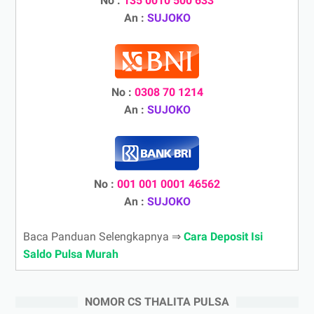
No :
135 0010 500 633
An :
SUJOKO
No :
0308 70 1214
An :
SUJOKO
No :
001 001 0001 46562
An :
SUJOKO
Baca Panduan Selengkapnya ⇒
Cara Deposit Isi
Saldo Pulsa Murah
NOMOR CS THALITA PULSA