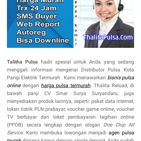
Talitha Pulsa
hadir spesial untuk Anda yang sedang
menggali informasi mengenai Distributor Pulsa Kota
Parigi Elektrik Termurah . Kami menawarkan
bisnis pulsa
online
dengan
harga pulsa termurah
. Thalita Reload, di
bawah panji CV Sinar Surya Suryandaru, juga
menyediakan produk lainnya, seperti: paket data internet,
token listrik PLN prabayar, voucher game online, voucher
TV berbayar dan loket pembayaran tagihan online
(PPOB) secara lengkap dengan slogan
One Chip All
Service
. Kami membuka lowongan menjadi
agen pulsa
murah
dimana hanya dengan single deposit, Anda sudah