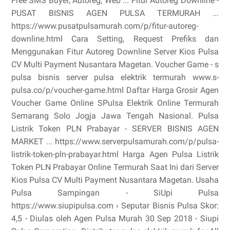
Free SMS Buyer, Autoreg, Web ... Fitur Autoreg Downline -
PUSAT BISNIS AGEN PULSA TERMURAH ...
https://www.pusatpulsamurah.com/p/fitur-autoreg-
downline.html Cara Setting, Request Prefiks dan
Menggunakan Fitur Autoreg Downline Server Kios Pulsa
CV Multi Payment Nusantara Magetan. Voucher Game - s
pulsa bisnis server pulsa elektrik termurah www.s-
pulsa.co/p/voucher-game.html Daftar Harga Grosir Agen
Voucher Game Online SPulsa Elektrik Online Termurah
Semarang Solo Jogja Jawa Tengah Nasional. Pulsa
Listrik Token PLN Prabayar - SERVER BISNIS AGEN
MARKET ... https://www.serverpulsamurah.com/p/pulsa-
listrik-token-pln-prabayar.html Harga Agen Pulsa Listrik
Token PLN Prabayar Online Termurah Saat Ini dari Server
Kios Pulsa CV Multi Payment Nusantara Magetan. Usaha
Pulsa Sampingan - SiUpi Pulsa
https://www.siupipulsa.com › Seputar Bisnis Pulsa Skor:
4,5 - ‎Diulas oleh Agen Pulsa Murah 30 Sep 2018 - Siupi