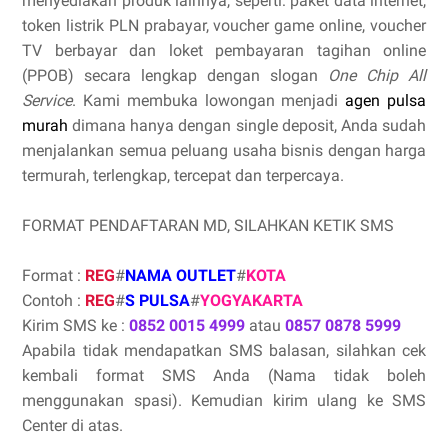
menyediakan produk lainnya, seperti: paket data internet,
token listrik PLN prabayar, voucher game online, voucher
TV berbayar dan loket pembayaran tagihan online
(PPOB) secara lengkap dengan slogan
One Chip All
Service
. Kami membuka lowongan menjadi
agen pulsa
murah
dimana hanya dengan single deposit, Anda sudah
menjalankan semua peluang usaha bisnis dengan harga
termurah, terlengkap, tercepat dan terpercaya.
FORMAT PENDAFTARAN MD, SILAHKAN KETIK SMS
Format :
REG
#
NAMA OUTLET
#
KOTA
Contoh :
REG
#
S PULSA
#
YOGYAKARTA
Kirim SMS ke :
0852 0015 4999
atau
0857 0878 5999
Apabila tidak mendapatkan SMS balasan, silahkan cek
kembali format SMS Anda (Nama tidak boleh
menggunakan spasi). Kemudian kirim ulang ke SMS
Center di atas.