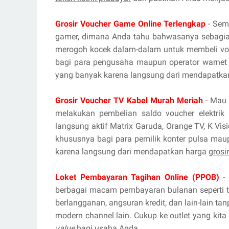
Grosir Voucher Game Online Terlengkap
- Sema
gamer, dimana Anda tahu bahwasanya sebagian
merogoh kocek dalam-dalam untuk membeli vou
bagi para pengusaha maupun operator warnet 
yang banyak karena langsung dari mendapatka
Grosir Voucher TV Kabel Murah Meriah
- Mau 
melakukan pembelian saldo voucher elektrik 
langsung aktif Matrix Garuda, Orange TV, K Vis
khususnya bagi para pemilik konter pulsa mau
karena langsung dari mendapatkan harga
grosi
Loket Pembayaran Tagihan Online (PPOB)
- 
berbagai macam pembayaran bulanan seperti tag
berlangganan, angsuran kredit, dan lain-lain ta
modern channel lain. Cukup ke outlet yang kita
value
bagi usaha Anda.