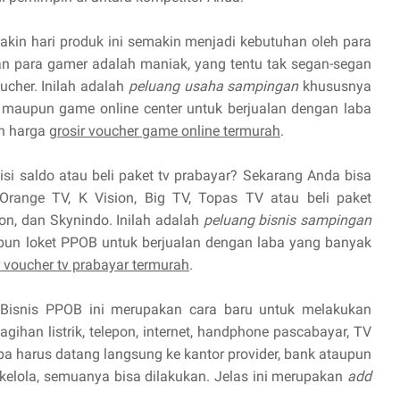
kin hari produk ini semakin menjadi kebutuhan oleh para
 para gamer adalah maniak, yang tentu tak segan-segan
cher. Inilah adalah
peluang usaha sampingan
khususnya
maupun game online center untuk berjualan dengan laba
n harga
grosir voucher game online termurah
.
isi saldo atau beli paket tv prabayar? Sekarang Anda bisa
Orange TV, K Vision, Big TV, Topas TV atau beli paket
ion, dan Skynindo. Inilah adalah
peluang bisnis sampingan
pun loket PPOB untuk berjualan dengan laba yang banyak
r voucher tv prabayar termurah
.
Bisnis PPOB ini merupakan cara baru untuk melakukan
ihan listrik, telepon, internet, handphone pascabayar, TV
npa harus datang langsung ke kantor provider, bank ataupun
 kelola, semuanya bisa dilakukan. Jelas ini merupakan
add