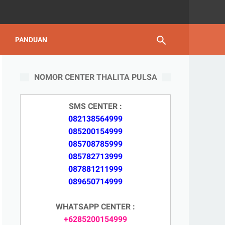
PANDUAN
NOMOR CENTER THALITA PULSA
SMS CENTER :
082138564999
085200154999
085708785999
085782713999
087881211999
089650714999
WHATSAPP CENTER :
+6285200154999