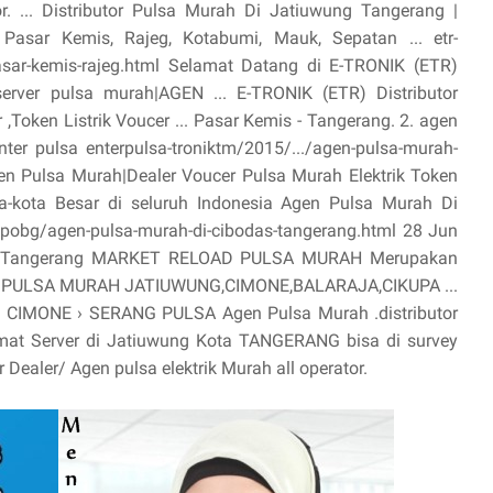
or. ... Distributor Pulsa Murah Di Jatiuwung Tangerang |
asar Kemis, Rajeg, Kotabumi, Mauk, Sepatan ... etr-
sar-kemis-rajeg.html Selamat Datang di E-TRONIK (ETR)
server pulsa murah|AGEN ... E-TRONIK (ETR) Distributor
,Token Listrik Voucer ... Pasar Kemis - Tangerang. 2. agen
nter pulsa enterpulsa-troniktm/2015/.../agen-pulsa-murah-
n Pulsa Murah|Dealer Voucer Pulsa Murah Elektrik Token
ta-kota Besar di seluruh Indonesia Agen Pulsa Murah Di
pobg/agen-pulsa-murah-di-cibodas-tangerang.html 28 Jun
das Tangerang MARKET RELOAD PULSA MURAH Merupakan
AGEN PULSA MURAH JATIUWUNG,CIMONE,BALARAJA,CIKUPA ...
 › CIMONE › SERANG PULSA Agen Pulsa Murah .distributor
mat Server di Jatiuwung Kota TANGERANG bisa di survey
 Dealer/ Agen pulsa elektrik Murah all operator.