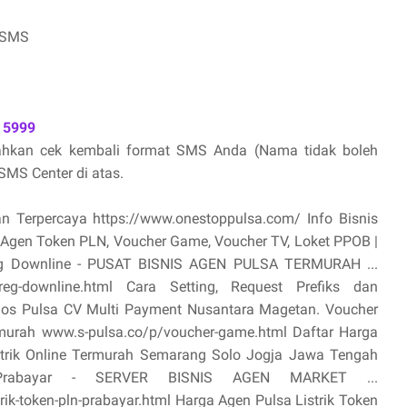
 SMS
 5999
lahkan cek kembali format SMS Anda (Nama tidak boleh
MS Center di atas.
an Terpercaya https://www.onestoppulsa.com/ Info Bisnis
, Agen Token PLN, Voucher Game, Voucher TV, Loket PPOB |
oreg Downline - PUSAT BISNIS AGEN PULSA TERMURAH ...
toreg-downline.html Cara Setting, Request Prefiks dan
ios Pulsa CV Multi Payment Nusantara Magetan. Voucher
termurah www.s-pulsa.co/p/voucher-game.html Daftar Harga
ktrik Online Termurah Semarang Solo Jogja Jawa Tengah
 Prabayar - SERVER BISNIS AGEN MARKET ...
ik-token-pln-prabayar.html Harga Agen Pulsa Listrik Token