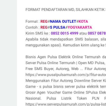
FORMAT PENDAFTARAN MD, SILAHKAN KETIK
Format :
REG
#
NAMA OUTLET
#
KOTA
Contoh :
REG
#
S PULSA
#
YOGYAKARTA
Kirim SMS ke :
0852 0015 4999
atau
0857 0878
Apabila tidak mendapatkan SMS balasan, si
menggunakan spasi). Kemudian kirim ulang ke S
Bisnis Agen Pulsa Elektrik Online Termurah d
Server Pulsa Online Termurah | Open MD Pulsa
Free SMS Buyer, Autoreg, Web ... Fitur Aut
https://www.pusatpulsamurah.com/p/fitur-au
Menggunakan Fitur Autoreg Downline Server K
Game - s pulsa bisnis server pulsa elektrik 
Grosir Agen Voucher Game Online SPulsa Ele
Nasional. Pulsa Listrik Token PLN
https://www.serverpulsamurah.com/p/pulsa-listr