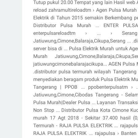
Tutup pukul 20.00 Tempat yang lain Hasil web
reload zahramultireloadtm › Agen Pulsa Murah
Elektrik di Tahun 2015 semakin Berkembang pe
Distributor Pulsa Murah ... ENTER PULSA
enterpulsareloadtm › ... › S
Jatiuwung,Cimone,Balaraja,Cikupa,Serang ... .d
server bisa di ... Pulsa Elektrik Murah untuk 
Murah Jatiuwung,Cimone,Balaraja,Cikupa,Se
jatiuwungcimonebalarajacikupa... AGEN Pulsa 
.distributor pulsa termurah wilayah Tangerang b
menyediakan beragam produk Pulsa Elektrik Mu
Tangerang | PPOB ... ppobenterpulsatm › 
Jatiuwung,Cimone,Cibodas Tangerang - Selam
Pulsa Murah|Dealer Pulsa ... Layanan Transaksi
Non Stop ... Distributor Pulsa Kota Cimone Kuo
murah 17 Agt 2018 - Sekitar 37.400 hasil (0
Termurah - RAJA PULSA ELEKTRIK ... rajapulsa
RAJA PULSA ELEKTRIK ... rajapulsa › Banten 