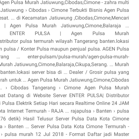
 Agen Pulsa Murah Jatiuwung,Cibodas,Cimone - zahra multi
 Jatiuwung › Cibodas › Cimone Terbukti Bisnis Agen Pulsa
sat. ... di Kecamatan Jatiuwung ,Cibodas,Cimone,Mencari
 | Agen Pulsa Murah Jatiuwung,Cimone,Balaraja ...
erang ENTER PULSA | Agen Pulsa Murah
istributor pulsa termurah wilayah Tangerang banten.lokasi
Agen pulsa / Konter Pulsa maupun penjual pulsa. AGEN Pulsa
rang ... enter-pulsam/pulsa-murah/agen-pulsa-murah-
Murah Jatiuwung,Cimone,Balaraja,Cikupa,Serang. ... Murah
anten.lokasi server bisa di ... Dealer / Grosir pulsa yang
rah untuk ... Agen Pulsa Murah Jatiuwung,Cimone,Cibodas
... › Cibodas Tangerang › Cimone Agen Pulsa Murah
at Datang di Website Server ENTER PULSA| Distributor
 Pulsa Elektrik Setiap Hari secara Realtime Online 24 JAM
ta Internet Termurah - RAJA ... rajapulsa › Banten › pulsa
,76 detik) Hasil Telusur Server Pulsa Data Kota Cimone
 › Banten ... Server Pulsa Data Kota Cimone Termurah -
› pulsa murah 12 Jul 2018 - Format Daftar jadi Master