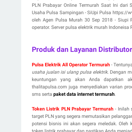
PLN Prabayar Online Termurah Saat Ini dari 
Usaha Pulsa Sampingan - SiUpi Pulsa https://www
oleh Agen Pulsa Murah 30 Sep 2018 - Siupi Pul
operator. Server pulsa elektrik murah Indoneisa R
Produk dan Layanan Distributo
Pulsa Elektrik All Operator Termurah
- Tentunya
usaha jualan isi ulang pulsa elektrik
. Dengan m
keuntungan yang akan Anda dapatkan aka
thalitapulsa.com juga menyediakan varian prod
sms serta
paket data internet termurah
.
Token Listrik PLN Prabayar Termurah
- Inilah
target PLN yang segera memutasikan pelanggan
potensi bisnis ini akan segera meledak. Oleh
token listrik prabayar
dan pastikan Anda menjadi