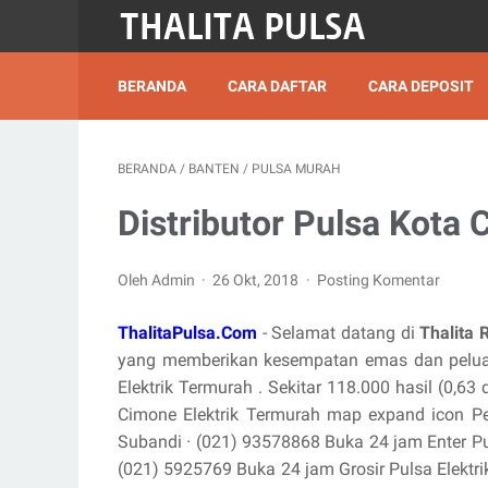
BERANDA
CARA DAFTAR
CARA DEPOSIT
BERANDA
/
BANTEN
/
PULSA MURAH
Distributor Pulsa Kota
Oleh Admin
26 Okt, 2018
Posting Komentar
ThalitaPulsa.Com
- Selamat datang di
Thalita 
yang memberikan kesempatan emas dan peluan
Elektrik Termurah . Sekitar 118.000 hasil (0,63 
Cimone Elektrik Termurah map expand icon Per
Subandi · (021) 93578868 Buka 24 jam Enter Pul
(021) 5925769 Buka 24 jam Grosir Pulsa Elektri