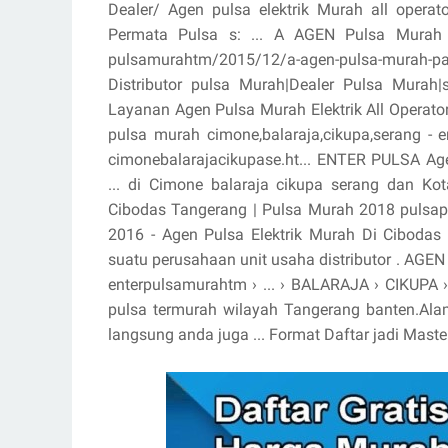
Dealer/ Agen pulsa elektrik Murah all operat
Permata Pulsa s: ... A AGEN Pulsa Murah P
pulsamurahtm/2015/12/a-agen-pulsa-murah-pa
Distributor pulsa Murah|Dealer Pulsa Murah|
Layanan Agen Pulsa Murah Elektrik All Operator 
pulsa murah cimone,balaraja,cikupa,serang - e
cimonebalarajacikupase.ht... ENTER PULSA Age
... di Cimone balaraja cikupa serang dan Ko
Cibodas Tangerang | Pulsa Murah 2018 pulsap
2016 - Agen Pulsa Elektrik Murah Di Cibo
suatu perusahaan unit usaha distributor . 
enterpulsamurahtm › ... › BALARAJA › CIKUPA
pulsa termurah wilayah Tangerang banten.Ala
langsung anda juga ... Format Daftar jadi Master