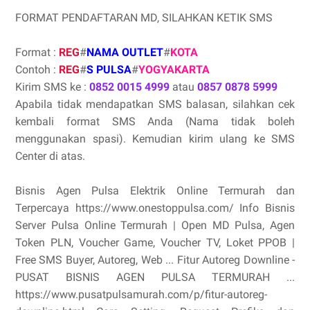
FORMAT PENDAFTARAN MD, SILAHKAN KETIK SMS
Format :
REG
#
NAMA OUTLET
#
KOTA
Contoh :
REG
#
S PULSA
#
YOGYAKARTA
Kirim SMS ke :
0852 0015 4999
atau
0857 0878 5999
Apabila tidak mendapatkan SMS balasan, silahkan cek
kembali format SMS Anda (Nama tidak boleh
menggunakan spasi). Kemudian kirim ulang ke SMS
Center di atas.
Bisnis Agen Pulsa Elektrik Online Termurah dan
Terpercaya https://www.onestoppulsa.com/ Info Bisnis
Server Pulsa Online Termurah | Open MD Pulsa, Agen
Token PLN, Voucher Game, Voucher TV, Loket PPOB |
Free SMS Buyer, Autoreg, Web ... Fitur Autoreg Downline -
PUSAT BISNIS AGEN PULSA TERMURAH ...
https://www.pusatpulsamurah.com/p/fitur-autoreg-