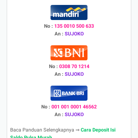
No :
135 0010 500 633
An :
SUJOKO
No :
0308 70 1214
An :
SUJOKO
No :
001 001 0001 46562
An :
SUJOKO
Baca Panduan Selengkapnya ⇒
Cara Deposit Isi
Saldo Pulsa Murah