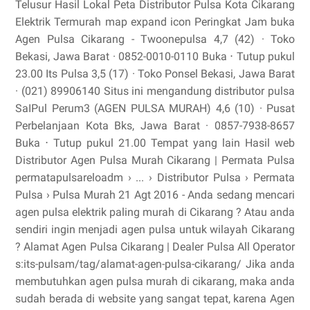
Telusur Hasil Lokal Peta Distributor Pulsa Kota Cikarang
Elektrik Termurah map expand icon Peringkat Jam buka
Agen Pulsa Cikarang - Twoonepulsa 4,7 (42) · Toko
Bekasi, Jawa Barat · 0852-0010-0110 Buka ⋅ Tutup pukul
23.00 Its Pulsa 3,5 (17) · Toko Ponsel Bekasi, Jawa Barat
· (021) 89906140 Situs ini mengandung distributor pulsa
SaIPul Perum3 (AGEN PULSA MURAH) 4,6 (10) · Pusat
Perbelanjaan Kota Bks, Jawa Barat · 0857-7938-8657
Buka ⋅ Tutup pukul 21.00 Tempat yang lain Hasil web
Distributor Agen Pulsa Murah Cikarang | Permata Pulsa
permatapulsareloadm › ... › Distributor Pulsa › Permata
Pulsa › Pulsa Murah 21 Agt 2016 - Anda sedang mencari
agen pulsa elektrik paling murah di Cikarang ? Atau anda
sendiri ingin menjadi agen pulsa untuk wilayah Cikarang
? Alamat Agen Pulsa Cikarang | Dealer Pulsa All Operator
s:its-pulsam/tag/alamat-agen-pulsa-cikarang/ Jika anda
membutuhkan agen pulsa murah di cikarang, maka anda
sudah berada di website yang sangat tepat, karena Agen