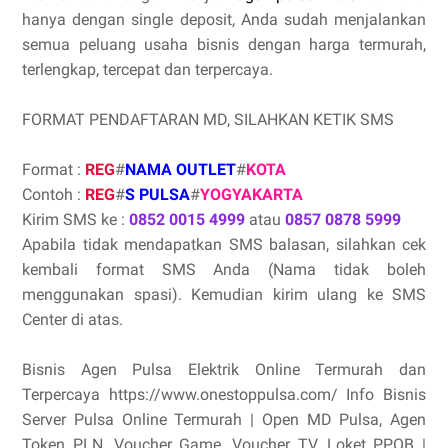
hanya dengan single deposit, Anda sudah menjalankan
semua peluang usaha bisnis dengan harga termurah,
terlengkap, tercepat dan terpercaya.
FORMAT PENDAFTARAN MD, SILAHKAN KETIK SMS
Format :
REG
#
NAMA OUTLET
#
KOTA
Contoh :
REG
#
S PULSA
#
YOGYAKARTA
Kirim SMS ke :
0852 0015 4999
atau
0857 0878 5999
Apabila tidak mendapatkan SMS balasan, silahkan cek
kembali format SMS Anda (Nama tidak boleh
menggunakan spasi). Kemudian kirim ulang ke SMS
Center di atas.
Bisnis Agen Pulsa Elektrik Online Termurah dan
Terpercaya https://www.onestoppulsa.com/ Info Bisnis
Server Pulsa Online Termurah | Open MD Pulsa, Agen
Token PLN, Voucher Game, Voucher TV, Loket PPOB |