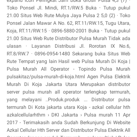
expand icon Peringkat Jam buka Grosir Pulsa 4,3 (7) ·
Toko Ponsel Jl. Mindi, RT.1/RW.5 Buka ⋅ Tutup pukul
21.00 Situs Web Rute Mulya Jaya Pulsa 2 5,0 (2) · Toko
Ponsel Jalan Mawar A No. 62, RT.11/RW.15, Tugu Utara,
Koja, RT.11/RW.15 · 0896-5880-2001 Buka ⋅ Tutup pukul
21.00 Situs Web Rute Distributor Pulsa Murah Tidak ada
ulasan · Layanan Distribusi Jl. Rorotan IX No.6,
RT.8/RW.7 · 0896-0954-1480 Sekarang buka Situs Web
Rute Tempat yang lain Hasil web Pulsa Murah Di Koja |
Pulsa Murah All Operator - Topindo Pulsa Murah
pulsakitaz/pulsa-murah-di-koja.html Agen Pulsa Elektrik
Murah Di Koja Jakarta Utara Merupakan distributor
server pulsa murah all operator terlengkap termurah,
yang melayani ..Produk.produk ... Distributor pulsa
termurah Di Kota jakarta utara Koja - azkal cellular hth
azkalcellularhthm › DKI Jakarta › Pulsa murah 11 Apr
2017 - Terimakasih anda Sudah Berkunjung Di Website
Azkal Cellular Hth Server dan Distributor Pulsa Elektrik All