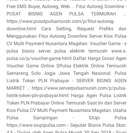
Free SMS Buyer, Autoreg, Web ... Fitur Autoreg Downline -
PUSAT BISNIS AGEN PULSA TERMURAH ...
https://www.pusatpulsamurah.com/p/fitur-autoreg-
downline.html Cara Setting, Request Prefiks dan
Menggunakan Fitur Autoreg Downline Server Kios Pulsa
CV Multi Payment Nusantara Magetan. Voucher Game - s
pulsa bisnis server pulsa elektrik termurah www.s-
pulsa.co/p/voucher-game.html Daftar Harga Grosir Agen
Voucher Game Online SPulsa Elektrik Online Termurah
Semarang Solo Jogja Jawa Tengah Nasional. Pulsa
Listrik Token PLN Prabayar - SERVER BISNIS AGEN
MARKET ... https://www.serverpulsamurah.com/p/pulsa-
listrik-token-pln-prabayar.html Harga Agen Pulsa Listrik
Token PLN Prabayar Online Termurah Saat Ini dari Server
Kios Pulsa CV Multi Payment Nusantara Magetan. Usaha
Pulsa Sampingan - SiUpi Pulsa
https://www.siupipulsa.com › Seputar Bisnis Pulsa Skor:
4,5 - ‎Diulas oleh Agen Pulsa Murah 30 Sep 2018 - Siupi