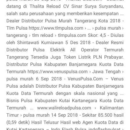
datang di Thalita Reload CV Sinar Surya Suryandaru,
salah satu perusahaan yang memberikan kesempatan ...
Dealer Distributor Pulsa Murah Tangerang Kota 2018 -
Tlm Pulsa https://www.tlmpulsa.com › ... › pulsa murah ›
tangerang › tlm reload › tlmpulsa.com Skor: 4,5 - ‎Diulas
oleh Shintawati Kurniawan 5 Des 2018 - Dealer Resmi
Distributor Pulsa Elektrik All Operator Termurah
Tangerang Tersedia Juga Token Listrik PLN Prabayar.
Distributor Pulsa Kabupaten Banjarnegara Kuota Data
Termurah https://www.venuspulsa.com › Jawa Tengah ›
pulsa murah 6 Sep 2018 - VenusPulsa.Com – Venus
Pulsa adalah Distributor Pulsa Kabupaten Banjarnegara
Kuota Data Termurah dengan skala nasional yang ...
Bisnis Pulsa Kabupaten Kutai Kartanegara Kuota Data
Termurah ... www.walireloadpulsa.com › Kalimantan
Timur › pulsa murah 14 Sep 2018 - Sekitar 85.500 hasil
(0,59 detik) Hasil Telusur Hasil web Agen Kuota Data di
Kutai Kartanegara – Indo Flash Pulsa indoflashpulsat ›