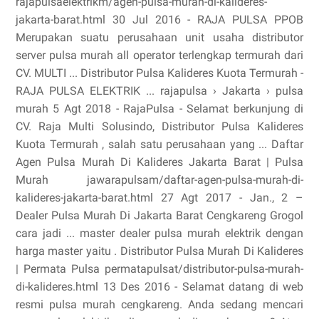
rajapulsaelektrikm/agen-pulsa-murah-di-kalideres-
jakarta-barat.html 30 Jul 2016 - RAJA PULSA PPOB
Merupakan suatu perusahaan unit usaha distributor
server pulsa murah all operator terlengkap termurah dari
CV. MULTI ... Distributor Pulsa Kalideres Kuota Termurah -
RAJA PULSA ELEKTRIK ... rajapulsa › Jakarta › pulsa
murah 5 Agt 2018 - RajaPulsa - Selamat berkunjung di
CV. Raja Multi Solusindo, Distributor Pulsa Kalideres
Kuota Termurah , salah satu perusahaan yang ... Daftar
Agen Pulsa Murah Di Kalideres Jakarta Barat | Pulsa
Murah jawarapulsam/daftar-agen-pulsa-murah-di-
kalideres-jakarta-barat.html 27 Agt 2017 - Jan., 2 –
Dealer Pulsa Murah Di Jakarta Barat Cengkareng Grogol
cara jadi ... master dealer pulsa murah elektrik dengan
harga master yaitu . Distributor Pulsa Murah Di Kalideres
| Permata Pulsa permatapulsat/distributor-pulsa-murah-
di-kalideres.html 13 Des 2016 - Selamat datang di web
resmi pulsa murah cengkareng. Anda sedang mencari