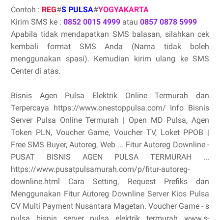
Contoh :
REG
#
S PULSA
#
YOGYAKARTA
Kirim SMS ke :
0852 0015 4999
atau
0857 0878 5999
Apabila tidak mendapatkan SMS balasan, silahkan cek
kembali format SMS Anda (Nama tidak boleh
menggunakan spasi). Kemudian kirim ulang ke SMS
Center di atas.
Bisnis Agen Pulsa Elektrik Online Termurah dan
Terpercaya https://www.onestoppulsa.com/ Info Bisnis
Server Pulsa Online Termurah | Open MD Pulsa, Agen
Token PLN, Voucher Game, Voucher TV, Loket PPOB |
Free SMS Buyer, Autoreg, Web ... Fitur Autoreg Downline -
PUSAT BISNIS AGEN PULSA TERMURAH ...
https://www.pusatpulsamurah.com/p/fitur-autoreg-
downline.html Cara Setting, Request Prefiks dan
Menggunakan Fitur Autoreg Downline Server Kios Pulsa
CV Multi Payment Nusantara Magetan. Voucher Game - s
pulsa bisnis server pulsa elektrik termurah www.s-