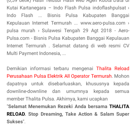
(0,59 detik) Hasil Telusur Hasil web Agen Kuota Data di
Kutai Kartanegara – Indo Flash Pulsa indoflashpulsat ›
Indo Flash ... Bisnis Pulsa Kabupaten Banggai
Kepulauan Internet Termurah ... www.aero-pulsa.com ›
pulsa murah › Sulawesi Tengah 29 Agt 2018 - Aero-
Pulsa.com - Bisnis Pulsa Kabupaten Banggai Kepulauan
Internet Termurah . Selamat datang di web resmi CV
Multi Payment Indonesia, ...
Demikian informasi terbaru mengenai
Thalita Reload
Perusahaan Pulsa Elektrik All Operator Termurah
. Mohon
dapatnya untuk disebarluaskan, khususnya kepada
downline-downline dan umumnya kepada semua
member Thalita Pulsa. Akhirnya, kami ucapkan
"
Selamat Menemukan Rezeki Anda bersama
THALITA
RELOAD
. Stop Dreaming, Take Action & Salam Super
Sukses
".