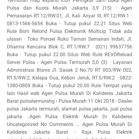
Termurah map expand icon Peringkat Jam buka Agen
Pulsa dan Kuota Murah Jakarta 3,9 (15) · Agen
Pemasaran RT.12/RW.01, Jl. Kali Anyar III, RT.12/RW.1 ·
0813-1566-5654 Buka ⋅ Tutup pukul 22.21 Situs Web
Rute Bsm Relond Pulsa Elektronik Multicip Tidak ada
ulasan · Toko Ponsel Ruko Taman Semanan Indah, Jl.
Dharma Kencana Blok C, RT.1/RW.7 · (021) 99637756
Buka ⋅ Tutup pukul 22.00 Situs Web Rute REVOReload
Server Pulsa - Agen Pulsa Termurah 5,0 (3) · Layanan
Administrasi Bisnis Jl. Sasak 2 No.70 RT 003/RW 002,
RT.5/RW.2, Kelapa Dua, Kebon Jeruk, RT.5/RW.2 · 0822-
1380-0809 Buka ⋅ Tutup pukul 20.00 Rute Tempat yang
lain Hasil web Agen Pulsa Murah Di Kalideres Jakarta
Barat pulsatermurahg › Pulsa Murah 11 Okt 2018 - Dealer
pulsa Jakarta termurah, alamat pulsa jakarta, jual pulsa
jakarta ..Agen Pulsa Elektrik Murah Di Kalideres
Uncategorized No Comments ... Agen Pulsa Murah Di
Kalideres Jakarta Barat - Raja Pulsa Elektrik