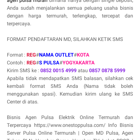
agen pulsa murah
dimana hanya dengan single deposit,
Anda sudah menjalankan semua peluang usaha bisnis
dengan harga termurah, terlengkap, tercepat dan
terpercaya.
FORMAT PENDAFTARAN MD, SILAHKAN KETIK SMS
Format :
REG
#
NAMA OUTLET
#
KOTA
Contoh :
REG
#
S PULSA
#
YOGYAKARTA
Kirim SMS ke :
0852 0015 4999
atau
0857 0878 5999
Apabila tidak mendapatkan SMS balasan, silahkan cek
kembali format SMS Anda (Nama tidak boleh
menggunakan spasi). Kemudian kirim ulang ke SMS
Center di atas.
Bisnis Agen Pulsa Elektrik Online Termurah dan
Terpercaya https://www.onestoppulsa.com/ Info Bisnis
Server Pulsa Online Termurah | Open MD Pulsa, Agen