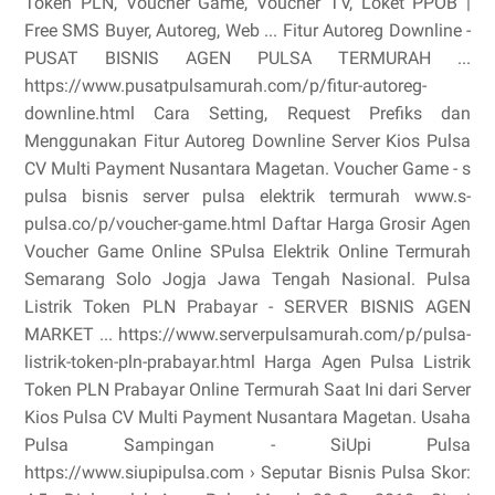
Token PLN, Voucher Game, Voucher TV, Loket PPOB |
Free SMS Buyer, Autoreg, Web ... Fitur Autoreg Downline -
PUSAT BISNIS AGEN PULSA TERMURAH ...
https://www.pusatpulsamurah.com/p/fitur-autoreg-
downline.html Cara Setting, Request Prefiks dan
Menggunakan Fitur Autoreg Downline Server Kios Pulsa
CV Multi Payment Nusantara Magetan. Voucher Game - s
pulsa bisnis server pulsa elektrik termurah www.s-
pulsa.co/p/voucher-game.html Daftar Harga Grosir Agen
Voucher Game Online SPulsa Elektrik Online Termurah
Semarang Solo Jogja Jawa Tengah Nasional. Pulsa
Listrik Token PLN Prabayar - SERVER BISNIS AGEN
MARKET ... https://www.serverpulsamurah.com/p/pulsa-
listrik-token-pln-prabayar.html Harga Agen Pulsa Listrik
Token PLN Prabayar Online Termurah Saat Ini dari Server
Kios Pulsa CV Multi Payment Nusantara Magetan. Usaha
Pulsa Sampingan - SiUpi Pulsa
https://www.siupipulsa.com › Seputar Bisnis Pulsa Skor: