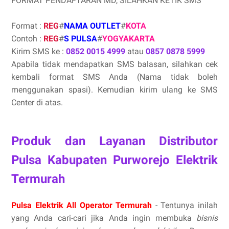
FORMAT PENDAFTARAN MD, SILAHKAN KETIK SMS
Format :
REG
#
NAMA OUTLET
#
KOTA
Contoh :
REG
#
S PULSA
#
YOGYAKARTA
Kirim SMS ke :
0852 0015 4999
atau
0857 0878 5999
Apabila tidak mendapatkan SMS balasan, silahkan cek
kembali format SMS Anda (Nama tidak boleh
menggunakan spasi). Kemudian kirim ulang ke SMS
Center di atas.
Produk dan Layanan Distributor
Pulsa Kabupaten Purworejo Elektrik
Termurah
Pulsa Elektrik All Operator Termurah
- Tentunya inilah
yang Anda cari-cari jika Anda ingin membuka
bisnis