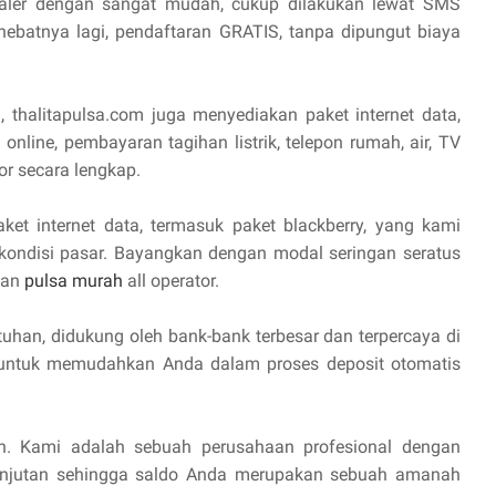
aler dengan sangat mudah, cukup dilakukan lewat SMS
hebatnya lagi, pendaftaran GRATIS, tanpa dipungut biaya
, thalitapulsa.com juga menyediakan paket internet data,
online, pembayaran tagihan listrik, telepon rumah, air, TV
or secara lengkap.
aket internet data, termasuk paket blackberry, yang kami
 kondisi pasar. Bayangkan dengan modal seringan seratus
lan
pulsa murah
all operator.
uhan, didukung oleh bank-bank terbesar dan terpercaya di
I untuk memudahkan Anda dalam proses deposit otomatis
n. Kami adalah sebuah perusahaan profesional dengan
anjutan sehingga saldo Anda merupakan sebuah amanah