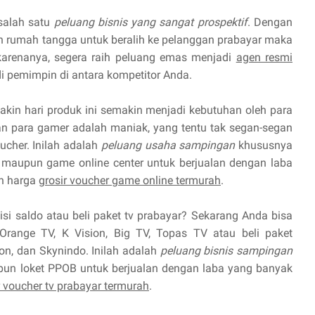
 salah satu
peluang bisnis yang sangat prospektif
. Dengan
 rumah tangga untuk beralih ke pelanggan prabayar maka
 karenanya, segera raih peluang emas menjadi
agen resmi
 pemimpin di antara kompetitor Anda.
kin hari produk ini semakin menjadi kebutuhan oleh para
 para gamer adalah maniak, yang tentu tak segan-segan
cher. Inilah adalah
peluang usaha sampingan
khususnya
maupun game online center untuk berjualan dengan laba
n harga
grosir voucher game online termurah
.
isi saldo atau beli paket tv prabayar? Sekarang Anda bisa
Orange TV, K Vision, Big TV, Topas TV atau beli paket
ion, dan Skynindo. Inilah adalah
peluang bisnis sampingan
pun loket PPOB untuk berjualan dengan laba yang banyak
r voucher tv prabayar termurah
.