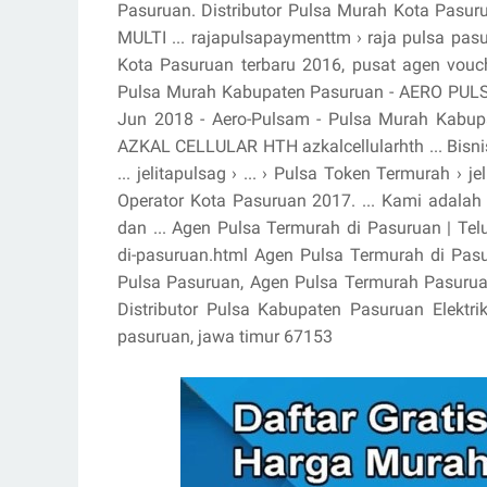
Pasuruan. Distributor Pulsa Murah Kota Pasur
MULTI ... rajapulsapaymenttm › raja pulsa pa
Kota Pasuruan terbaru 2016, pusat agen vouch
Pulsa Murah Kabupaten Pasuruan - AERO PULSA 
Jun 2018 - Aero-Pulsam - Pulsa Murah Kabupa
AZKAL CELLULAR HTH azkalcellularhth ... Bisni
... jelitapulsag › ... › Pulsa Token Termurah › j
Operator Kota Pasuruan 2017. ... Kami adalah d
dan ... Agen Pulsa Termurah di Pasuruan | Te
di-pasuruan.html Agen Pulsa Termurah di Pasur
Pulsa Pasuruan, Agen Pulsa Termurah Pasuruan,
Distributor Pulsa Kabupaten Pasuruan Elektr
pasuruan, jawa timur 67153