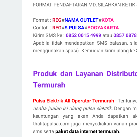
FORMAT PENDAFTARAN MD, SILAHKAN KETIK
Format :
REG
#
NAMA OUTLET
#
KOTA
Contoh :
REG
#
S PULSA
#
YOGYAKARTA
Kirim SMS ke :
0852 0015 4999
atau
0857 0878
Apabila tidak mendapatkan SMS balasan, si
menggunakan spasi). Kemudian kirim ulang ke S
Produk dan Layanan Distribut
Termurah
Pulsa Elektrik All Operator Termurah
- Tentunya
usaha jualan isi ulang pulsa elektrik
. Dengan m
keuntungan yang akan Anda dapatkan aka
thalitapulsa.com juga menyediakan varian prod
sms serta
paket data internet termurah
.