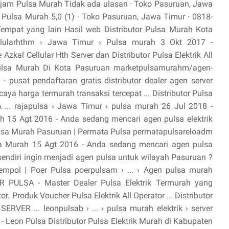
 jam Pulsa Murah Tidak ada ulasan · Toko Pasuruan, Jawa
 Pulsa Murah 5,0 (1) · Toko Pasuruan, Jawa Timur · 0818-
empat yang lain Hasil web Distributor Pulsa Murah Kota
lularhthm › Jawa Timur › Pulsa murah 3 Okt 2017 -
kal Cellular Hth Server dan Distributor Pulsa Elektrik All
Pulsa Murah Di Kota Pasuruan marketpulsamurahm/agen-
- pusat pendaftaran gratis distributor dealer agen server
ercaya harga termurah transaksi tercepat ... Distributor Pulsa
.. rajapulsa › Jawa Timur › pulsa murah 26 Jul 2018 -
ah 15 Agt 2016 - Anda sedang mencari agen pulsa elektrik
Pulsa Murah Pasuruan | Permata Pulsa permatapulsareloadm
Pulsa Murah 15 Agt 2016 - Anda sedang mencari agen pulsa
sendiri ingin menjadi agen pulsa untuk wilayah Pasuruan ?
mpol | Poer Pulsa poerpulsam › ... › Agen pulsa murah
 PULSA - Master Dealer Pulsa Elektrik Termurah yang
 Produk Voucher Pulsa Elektrik All Operator ... Distributor
ERVER ... leonpulsab › ... › pulsa murah elektrik › server
- Leon Pulsa Distributor Pulsa Elektrik Murah di Kabupaten