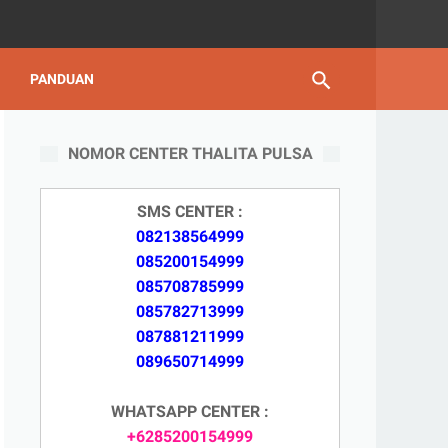
PANDUAN
NOMOR CENTER THALITA PULSA
SMS CENTER :
082138564999
085200154999
085708785999
085782713999
087881211999
089650714999
WHATSAPP CENTER :
+6285200154999