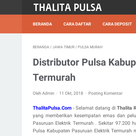
BERANDA
CARA DAFTAR
CARA DEPOSIT
BERANDA
/
JAWA TIMUR
/
PULSA MURAH
Distributor Pulsa Kabup
Termurah
Oleh Admin
11 Okt, 2018
Posting Komentar
ThalitaPulsa.Com
- Selamat datang di
Thalita 
yang memberikan kesempatan emas dan pelua
Pasuruan Elektrik Termurah . Sekitar 97.200 has
Pulsa Kabupaten Pasuruan Elektrik Termurah m