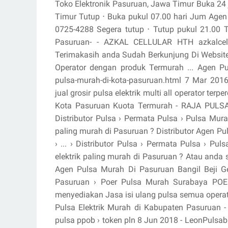
Toko Elektronik Pasuruan, Jawa Timur Buka 24
Timur Tutup ⋅ Buka pukul 07.00 hari Jum Agen
0725-4288 Segera tutup ⋅ Tutup pukul 21.00 T
Pasuruan- - AZKAL CELLULAR HTH azkalcel
Terimakasih anda Sudah Berkunjung Di Website Az
Operator dengan produk Termurah ... Agen 
pulsa-murah-di-kota-pasuruan.html 7 Mar 2016 
jual grosir pulsa elektrik multi all operator terp
Kota Pasuruan Kuota Termurah - RAJA PULSA .
Distributor Pulsa › Permata Pulsa › Pulsa Mur
paling murah di Pasuruan ? Distributor Agen 
› ... › Distributor Pulsa › Permata Pulsa › 
elektrik paling murah di Pasuruan ? Atau anda 
Agen Pulsa Murah Di Pasuruan Bangil Beji Ge
Pasuruan › Poer Pulsa Murah Surabaya POER
menyediakan Jasa isi ulang pulsa semua operator.
Pulsa Elektrik Murah di Kabupaten Pasuruan - S
pulsa ppob › token pln 8 Jun 2018 - LeonPulsab 