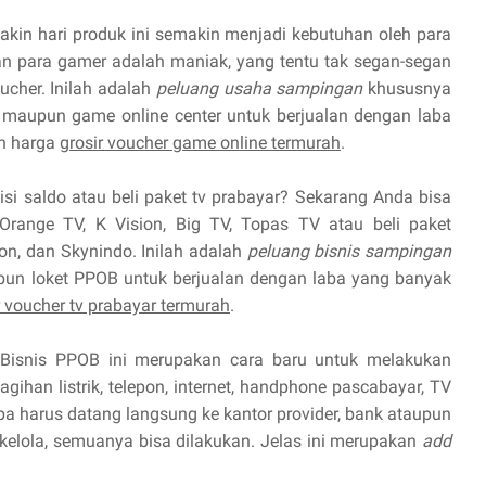
kin hari produk ini semakin menjadi kebutuhan oleh para
 para gamer adalah maniak, yang tentu tak segan-segan
cher. Inilah adalah
peluang usaha sampingan
khususnya
maupun game online center untuk berjualan dengan laba
n harga
grosir voucher game online termurah
.
isi saldo atau beli paket tv prabayar? Sekarang Anda bisa
Orange TV, K Vision, Big TV, Topas TV atau beli paket
ion, dan Skynindo. Inilah adalah
peluang bisnis sampingan
pun loket PPOB untuk berjualan dengan laba yang banyak
r voucher tv prabayar termurah
.
Bisnis PPOB ini merupakan cara baru untuk melakukan
ihan listrik, telepon, internet, handphone pascabayar, TV
npa harus datang langsung ke kantor provider, bank ataupun
 kelola, semuanya bisa dilakukan. Jelas ini merupakan
add