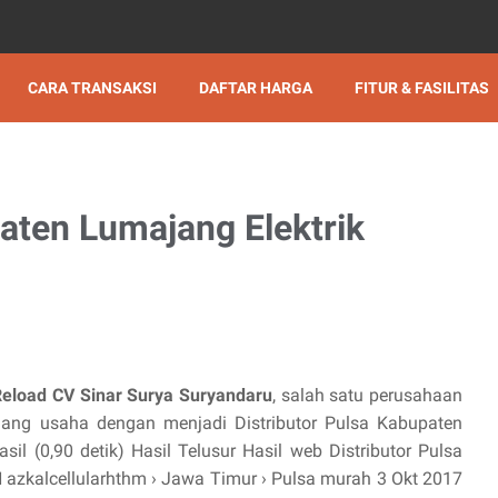
CARA TRANSAKSI
DAFTAR HARGA
FITUR & FASILITAS
paten Lumajang Elektrik
Reload CV Sinar Surya Suryandaru
, salah satu perusahaan
ng usaha dengan menjadi Distributor Pulsa Kabupaten
sil (0,90 detik) Hasil Telusur Hasil web Distributor Pulsa
zkalcellularhthm › Jawa Timur › Pulsa murah 3 Okt 2017