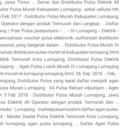
Jawa Timur- ... Server dan Distributor Pulsa Elektrik All
butor Pulsa Murah Kabupaten Lumajang - azkal cellular hth
5 Feb 2017 - Distributor Pulsa Murah Kabupaten Lumajang,
All Operator dengan produk Termurah dan Lengkap ... Daftar
 | Poer Pulsa poerpulsam › ... › Di Lumajang › Elektrik ›
usahaan voucher pulsa elektronik, authorized distributor
nasional, yang bergerak dalam ... Distributor Pulsa Murah Di
lsat/distributor-pulsa-murah-di-kabupaten-lumajang.html
ktrik Termurah Kota Lumajang, Distributor Pulsa Elektrik
majang ... Agen Pulsa Listrik Murah Di Lumajang Lumajang
trik-murah-di-lumajang-lumajang.html 26 Sep 2016 - Feb, -
majang, Distributor Pulsa yang tepat daftar menjadi agen
tor Pulsa Murah Lumajang - X4 Pulsa Reload x4pulsam › Agen
h 5 Feb 2018 - Distributor Pulsa Murah Lumajang, Jawa
sa Elektrik All Operator dengan produk Termurah dan ...
rsuko Lumajang marketpulsamurahm/daftar-agen-pulsa-
16 - Master Dealer Pulsa Elektrik Termurah Kota Lumajang,
rah lumajang, agen pulsa lumajang, ... Daftar Agen Pulsa