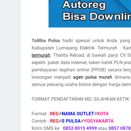
Talitha Pulsa
hadir spesial untuk Anda yang 
Kabupaten Lumajang Elektrik Termurah . K
termurah
. Thalita Reload, di bawah panji CV 
seperti: paket data internet, token listrik PLN 
pembayaran tagihan online (PPOB) secara le
lowongan menjadi
agen pulsa murah
dimana 
semua peluang usaha bisnis dengan harga termur
FORMAT PENDAFTARAN MD, SILAHKAN KETIK
Format :
REG
#
NAMA OUTLET
#
KOTA
Contoh :
REG
#
S PULSA
#
YOGYAKARTA
Kirim SMS ke :
0852 0015 4999
atau
0857 0878