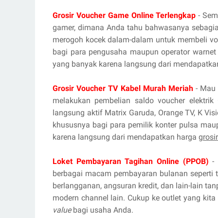
Grosir Voucher Game Online Terlengkap
- Sema
gamer, dimana Anda tahu bahwasanya sebagian
merogoh kocek dalam-dalam untuk membeli vou
bagi para pengusaha maupun operator warnet 
yang banyak karena langsung dari mendapatka
Grosir Voucher TV Kabel Murah Meriah
- Mau 
melakukan pembelian saldo voucher elektrik 
langsung aktif Matrix Garuda, Orange TV, K Vis
khususnya bagi para pemilik konter pulsa mau
karena langsung dari mendapatkan harga
grosi
Loket Pembayaran Tagihan Online (PPOB)
- 
berbagai macam pembayaran bulanan seperti tag
berlangganan, angsuran kredit, dan lain-lain ta
modern channel lain. Cukup ke outlet yang kita
value
bagi usaha Anda.