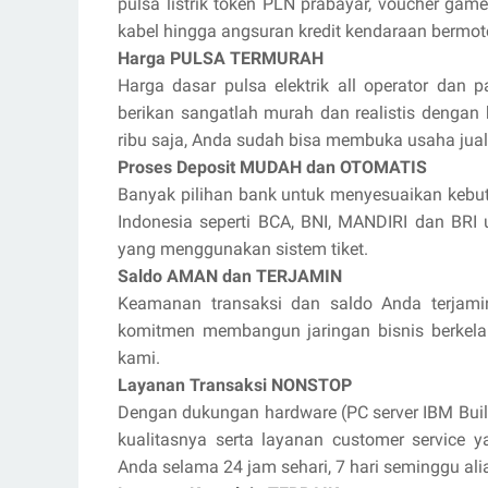
pulsa listrik token PLN prabayar, voucher game 
kabel hingga angsuran kredit kendaraan bermot
Harga PULSA TERMURAH
Harga dasar pulsa elektrik all operator dan p
berikan sangatlah murah dan realistis dengan
ribu saja, Anda sudah bisa membuka usaha jua
Proses Deposit MUDAH dan OTOMATIS
Banyak pilihan bank untuk menyesuaikan kebut
Indonesia seperti BCA, BNI, MANDIRI dan BR
yang menggunakan sistem tiket.
Saldo AMAN dan TERJAMIN
Keamanan transaksi dan saldo Anda terjami
komitmen membangun jaringan bisnis berkel
kami.
Layanan Transaksi NONSTOP
Dengan dukungan hardware (PC server IBM Buil
kualitasnya serta layanan customer service 
Anda selama 24 jam sehari, 7 hari seminggu ali