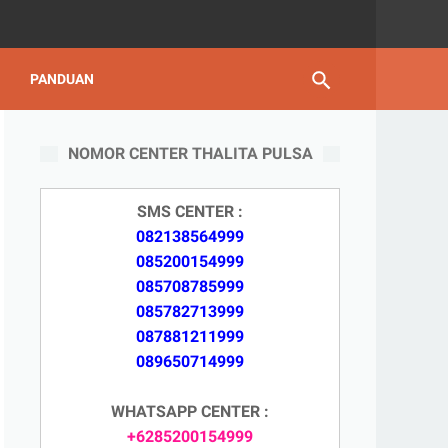
PANDUAN
NOMOR CENTER THALITA PULSA
SMS CENTER :
082138564999
085200154999
085708785999
085782713999
087881211999
089650714999
WHATSAPP CENTER :
+6285200154999