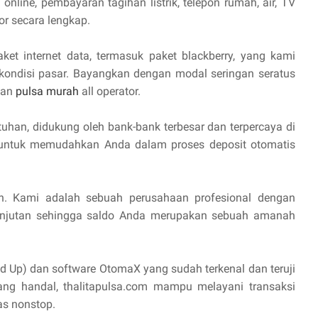
online, pembayaran tagihan listrik, telepon rumah, air, TV
or secara lengkap.
aket internet data, termasuk paket blackberry, yang kami
 kondisi pasar. Bayangkan dengan modal seringan seratus
lan
pulsa murah
all operator.
uhan, didukung oleh bank-bank terbesar dan terpercaya di
I untuk memudahkan Anda dalam proses deposit otomatis
n. Kami adalah sebuah perusahaan profesional dengan
anjutan sehingga saldo Anda merupakan sebuah amanah
d Up) dan software OtomaX yang sudah terkenal dan teruji
yang handal, thalitapulsa.com mampu melayani transaksi
as nonstop.