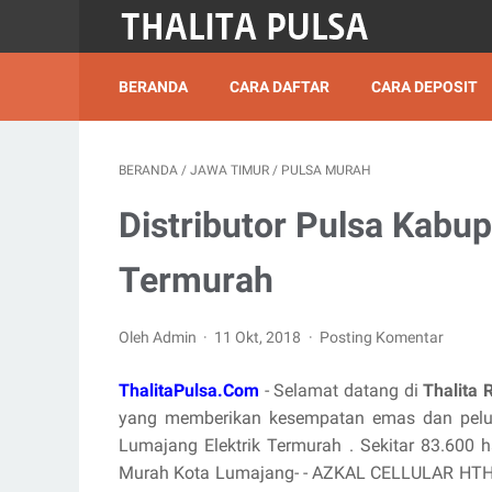
BERANDA
CARA DAFTAR
CARA DEPOSIT
BERANDA
/
JAWA TIMUR
/
PULSA MURAH
Distributor Pulsa Kabu
Termurah
Oleh Admin
11 Okt, 2018
Posting Komentar
ThalitaPulsa.Com
- Selamat datang di
Thalita 
yang memberikan kesempatan emas dan pelua
Lumajang Elektrik Termurah . Sekitar 83.600 ha
Murah Kota Lumajang- - AZKAL CELLULAR HTH a