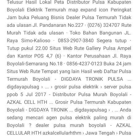
Telusur Hasil Lokal Peta Distributor Pulsa Kabupaten
Boyolali Elektrik Termurah map expand icon Peringkat
Jam buka Peluang Bisnis Dealer Pulsa Termurah Tidak
ada ulasan Jl. Pandanaran No.227 · (0276) 324707 Rute
Murah Tidak ada ulasan · Toko Bahan Bangunan JL.
Raya Simo-Kalioso · 0853-2907-3840 Segera tutup ⋅
Tutup pukul 22.00 Situs Web Rute Gallery Pulsa Ampel
dan Kantor POS 4,7 (6) · Kantor Perusahaan Jl. Raya
Boyolali-Semarang No.18 · 0856-4237-0123 Buka 24 jam
Situs Web Rute Tempat yang lain Hasil web Daftar Pulsa
Termurah Boyolali - DIGDAYA TRONIK PULSA ...
digdayapulsag › ... › grosir pulsa elektrik › server pulsa
ppob 5 Jul 2017 - Distributor Pulsa Murah Boyolali -
AZKAL CELL HTH ... Grosir Pulsa Termurah Kabupaten
Boyolali - DIGDAYA TRONIK ... digdayapulsag › . ... Anda
sedang mencari agen pulsa elektrik paling murah di
Boyolali ? dealer pulsa murah boyolali - AZKAL
CELLULAR HTH azkalcellularhthm › Jawa Tengah › Pulsa