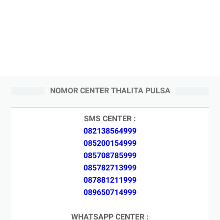
NOMOR CENTER THALITA PULSA
SMS CENTER :
082138564999
085200154999
085708785999
085782713999
087881211999
089650714999
WHATSAPP CENTER :