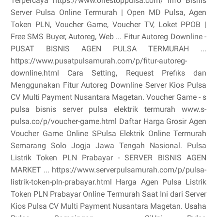
Terpercaya https://www.onestoppulsa.com/ Info Bisnis
Server Pulsa Online Termurah | Open MD Pulsa, Agen
Token PLN, Voucher Game, Voucher TV, Loket PPOB |
Free SMS Buyer, Autoreg, Web ... Fitur Autoreg Downline -
PUSAT BISNIS AGEN PULSA TERMURAH ...
https://www.pusatpulsamurah.com/p/fitur-autoreg-
downline.html Cara Setting, Request Prefiks dan
Menggunakan Fitur Autoreg Downline Server Kios Pulsa
CV Multi Payment Nusantara Magetan. Voucher Game - s
pulsa bisnis server pulsa elektrik termurah www.s-
pulsa.co/p/voucher-game.html Daftar Harga Grosir Agen
Voucher Game Online SPulsa Elektrik Online Termurah
Semarang Solo Jogja Jawa Tengah Nasional. Pulsa
Listrik Token PLN Prabayar - SERVER BISNIS AGEN
MARKET ... https://www.serverpulsamurah.com/p/pulsa-
listrik-token-pln-prabayar.html Harga Agen Pulsa Listrik
Token PLN Prabayar Online Termurah Saat Ini dari Server
Kios Pulsa CV Multi Payment Nusantara Magetan. Usaha