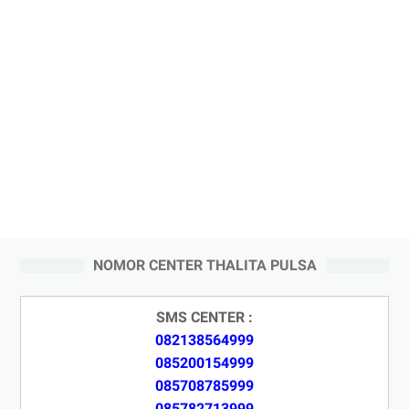
NOMOR CENTER THALITA PULSA
SMS CENTER :
082138564999
085200154999
085708785999
085782713999