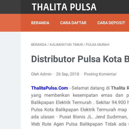
BERANDA
CARA DAFTAR
CARA DEPOSIT
BERANDA
/
KALIMANTAN TIMUR
/
PULSA MURAH
Distributor Pulsa Kota 
Oleh Admin
26 Sep, 2018
Posting Komentar
ThalitaPulsa.Com
- Selamat datang di
Thalita 
yang memberikan kesempatan emas dan pel
Balikpapan Elektrik Termurah . Sekitar 94.900 ha
Pulsa Kota Balikpapan Elektrik Termurah map
ada ulasan · Pusat Bisnis JL. Jend Sudirman
Web Rute Agen Pulsa Balikpapan Tidak ada u