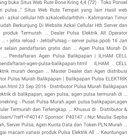
ng buka Situs Web Rute Bone Kring 4,4 (72) · Toko Ponsel
 pulsa..." Situs Web Rute Tempat yang lain Hasil web
n - azkal cellular hth azkalcellularhthm › Kalimantan Timur
udah Berkunjung Di Website Azkal Cellular Hth Server dan
n produk Termurah ... Dealer Pulsa Elektrik All Operator
.. › jelita reload › JelitaPulsag › server pulsa ppob 16 Jan
tor selain pendaftaran gratis dan ... Agen Pulsa Murah Di
a ... Pendaftaran Agen Pulsa Balikpapan | ILHAM CELL
/pendaftaran-agen-pulsa-balikpapan.html ILHAM CELL
trik murah dengan ... Master Dealer dan Agen distribusi
ributor Pulsa Murah Balikpapan | Balikpapan Pulsa ELEKTRIK
pan.html 23 Sep 2016 - Distributor Pulsa Murah Balikpapan
ktrik di balikpapan, agen pulsa, agen pulsa termurah di ...
nekring - Pusat Pulsa Murah.agen pulsa balikpapan,agen
luler Termurah dan Terlengkap. ... Khusus di . Distributor &
ulsam/?reff=P40147 Sponsor: P40147 | Nur Maulia Septia
rah, Server Pulsa, Agen Kuota Data dan Token PLN Murah ...
ai macam variasi produk Pulsa Elektrik All ... Keuntungan