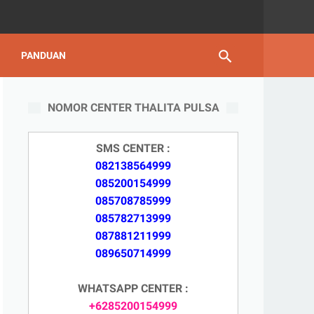
PANDUAN
NOMOR CENTER THALITA PULSA
SMS CENTER :
082138564999
085200154999
085708785999
085782713999
087881211999
089650714999
WHATSAPP CENTER :
+6285200154999