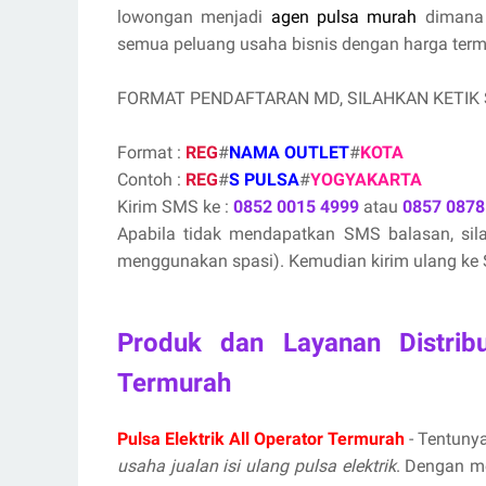
lowongan menjadi
agen pulsa murah
dimana 
semua peluang usaha bisnis dengan harga termur
FORMAT PENDAFTARAN MD, SILAHKAN KETIK
Format :
REG
#
NAMA OUTLET
#
KOTA
Contoh :
REG
#
S PULSA
#
YOGYAKARTA
Kirim SMS ke :
0852 0015 4999
atau
0857 0878
Apabila tidak mendapatkan SMS balasan, si
menggunakan spasi). Kemudian kirim ulang ke S
Produk dan Layanan Distribu
Termurah
Pulsa Elektrik All Operator Termurah
- Tentunya
usaha jualan isi ulang pulsa elektrik
. Dengan m