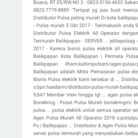
Buana, RT.35/RW.NO 3 · 0823-5156-4653 Sekara
0822-7779-8889 "Tempat yg pas buat mencari
Distributor Pulsa paling murah Di kota balikpapa
› Pulsa murah 5 Okt 2017 - Terimakasih anda S
Distributor Pulsa Elektrik All Operator denga
Termurah Balikpapan - SERVER ... jelitapulsag › .
2017 - Karena bisnis pulsa elektrik all opera
Balikpapan Kota Balikpapan | Permata Puls
Balikpapan ilham.kaltimpulsam/agen-pulsa
Balikpapan adalah Mitra Pemasaran pulsa elek
Bisnis Pulsa elektrik kami tersebar di ... Dist
s:bpn.haedarm/distributor-pulsa-murah-balikpa
9,647 Member View hingga tgl ... agen pulsa ele
Bonekring - Pusat Pulsa Murah bonekringm/ Bo
pulsa ... pulsa elektrik untuk semua operator se
Agen Pulsa Murah All Operator 2018 s:portalp
Pu | Balikpapan ... Distributor & Agen Pulsa Mu
server pulsa termurah yang menyediakan berbag