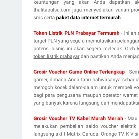
keuntungan yang akan Anda dapatkan aka
thalitapulsa.com juga menyediakan varian prod
sms serta
paket data internet termurah
.
Token Listrik PLN Prabayar Termurah
- Inilah
target PLN yang segera memutasikan pelanggan
potensi bisnis ini akan segera meledak. Oleh
token listrik prabayar
dan pastikan Anda menjadi
Grosir Voucher Game Online Terlengkap
- Sema
gamer, dimana Anda tahu bahwasanya sebagian
merogoh kocek dalam-dalam untuk membeli vou
bagi para pengusaha maupun operator warnet 
yang banyak karena langsung dari mendapatka
Grosir Voucher TV Kabel Murah Meriah
- Mau 
melakukan pembelian saldo voucher elektrik 
langsung aktif Matrix Garuda, Orange TV, K Vis