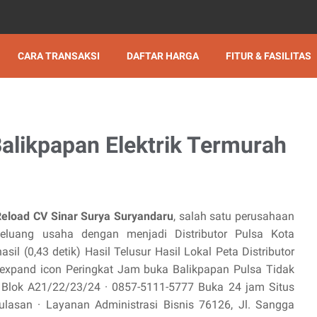
CARA TRANSAKSI
DAFTAR HARGA
FITUR & FASILITAS
Balikpapan Elektrik Termurah
Reload CV Sinar Surya Suryandaru
, salah satu perusahaan
uang usaha dengan menjadi Distributor Pulsa Kota
sil (0,43 detik) Hasil Telusur Hasil Lokal Peta Distributor
 expand icon Peringkat Jam buka Balikpapan Pulsa Tidak
, Blok A21/22/23/24 · 0857-5111-5777 Buka 24 jam Situs
lasan · Layanan Administrasi Bisnis 76126, Jl. Sangga