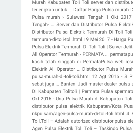
Murah Kabupaten Toli Toli server dan distribut
terlengkap untuk ... Daftar Harga Pulsa murah Di
Pulsa murah › Sulawesi Tengah 1 Okt 2017 - 
Tengah- ... Server dan Distributor Pulsa Elekt
Distributor Pulsa Elektrik Termurah Di Toli Toli 
termurah-di-toli-toli.html 19 Mei 2017 - Harga P
Pulsa Elektrik Termurah Di Toli Toli | Server Jel
All Operator Termurah - PERMATA ... permatapu
kasih telah singgah di PermataPulsa web res
Elektrik All Operator ... Distributor Pulsa Mur
pulsa-murah-di-toli-toli.html 12 Agt 2016 - S 
sebut juga ... Banten: Jadi master dealer pulsa 
Di Kabupaten Tolitoli | Permata Pulsa spermatap
Okt 2016 - Una Pulsa Murah di Kabupaten Toli.T
distributor pulsa elektrik Kabupaten/Kota Pu
nkpulsam/agen-pulsa-murah-di-toli-toli.html 
Toli.Toli – Adalah autorized distributor pulsa el
Agen Pulsa Elektrik Toli Toli – Taskindo Puls