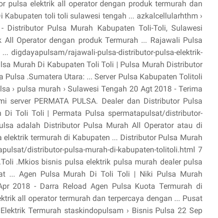
or pulsa elektrik all operator dengan produk termurah dan
 Kabupaten toli toli sulawesi tengah ... azkalcellularhthm ›
Distributor Pulsa Murah Kabupaten Toli-Toli, Sulawesi
rik All Operator dengan produk Termurah ... Rajawali Pulsa
... digdayapulsam/rajawali-pulsa-distributor-pulsa-elektrik-
ulsa Murah Di Kabupaten Toli Toli | Pulsa Murah Distributor
ita Pulsa .Sumatera Utara: ... Server Pulsa Kabupaten Tolitoli
lsa › pulsa murah › Sulawesi Tengah 20 Agt 2018 - Terima
mi server PERMATA PULSA. Dealer dan Distributor Pulsa
ah Di Toli Toli | Permata Pulsa spermatapulsat/distributor-
Pulsa adalah Distributor Pulsa Murah All Operator atau di
a elektrik termurah di Kabupaten ... Distributor Pulsa Murah
ulsat/distributor-pulsa-murah-di-kabupaten-tolitoli.html 7
oli .Mkios bisnis pulsa elektrik pulsa murah dealer pulsa
sat ... Agen Pulsa Murah Di Toli Toli | Niki Pulsa Murah
4 Apr 2018 - Darra Reload Agen Pulsa Kuota Termurah di
ektrik all operator termurah dan terpercaya dengan ... Pusat
a Elektrik Termurah staskindopulsam › Bisnis Pulsa 22 Sep