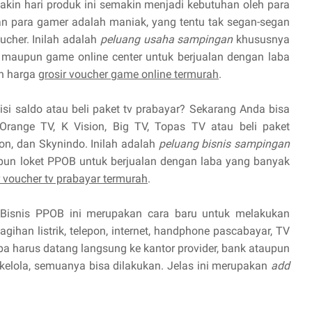
kin hari produk ini semakin menjadi kebutuhan oleh para
 para gamer adalah maniak, yang tentu tak segan-segan
cher. Inilah adalah
peluang usaha sampingan
khususnya
maupun game online center untuk berjualan dengan laba
n harga
grosir voucher game online termurah
.
isi saldo atau beli paket tv prabayar? Sekarang Anda bisa
Orange TV, K Vision, Big TV, Topas TV atau beli paket
ion, dan Skynindo. Inilah adalah
peluang bisnis sampingan
pun loket PPOB untuk berjualan dengan laba yang banyak
r voucher tv prabayar termurah
.
Bisnis PPOB ini merupakan cara baru untuk melakukan
ihan listrik, telepon, internet, handphone pascabayar, TV
npa harus datang langsung ke kantor provider, bank ataupun
 kelola, semuanya bisa dilakukan. Jelas ini merupakan
add