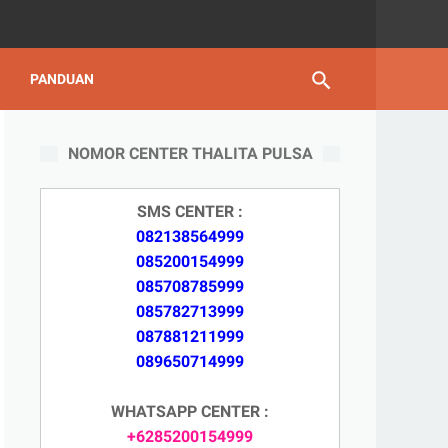
PANDUAN
NOMOR CENTER THALITA PULSA
SMS CENTER :
082138564999
085200154999
085708785999
085782713999
087881211999
089650714999
WHATSAPP CENTER :
+6285200154999