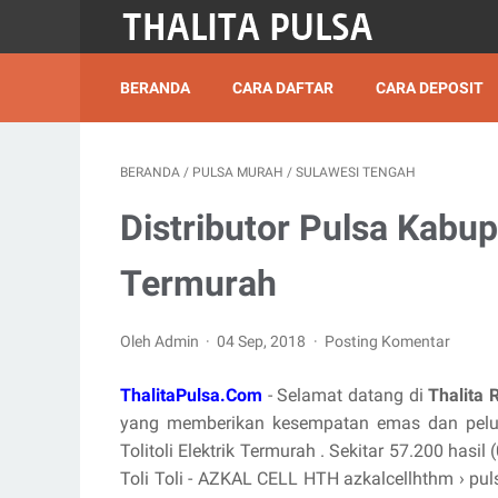
BERANDA
CARA DAFTAR
CARA DEPOSIT
BERANDA
/
PULSA MURAH
/
SULAWESI TENGAH
Distributor Pulsa Kabupa
Termurah
Oleh Admin
04 Sep, 2018
Posting Komentar
ThalitaPulsa.Com
- Selamat datang di
Thalita 
yang memberikan kesempatan emas dan pelua
Tolitoli Elektrik Termurah . Sekitar 57.200 hasil
Toli Toli - AZKAL CELL HTH azkalcellhthm › pul