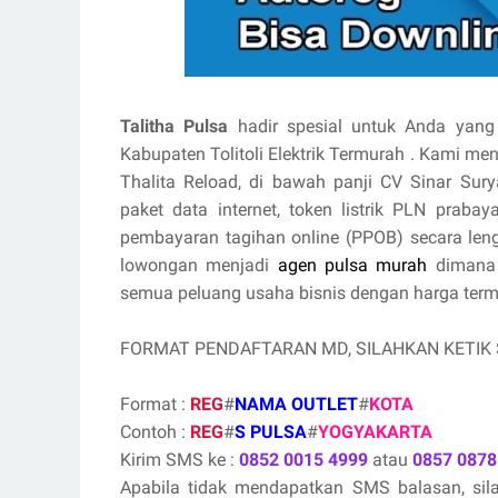
Talitha Pulsa
hadir spesial untuk Anda yang 
Kabupaten Tolitoli Elektrik Termurah . Kami m
Thalita Reload, di bawah panji CV Sinar Sury
paket data internet, token listrik PLN praba
pembayaran tagihan online (PPOB) secara le
lowongan menjadi
agen pulsa murah
dimana 
semua peluang usaha bisnis dengan harga termur
FORMAT PENDAFTARAN MD, SILAHKAN KETIK
Format :
REG
#
NAMA OUTLET
#
KOTA
Contoh :
REG
#
S PULSA
#
YOGYAKARTA
Kirim SMS ke :
0852 0015 4999
atau
0857 0878
Apabila tidak mendapatkan SMS balasan, si