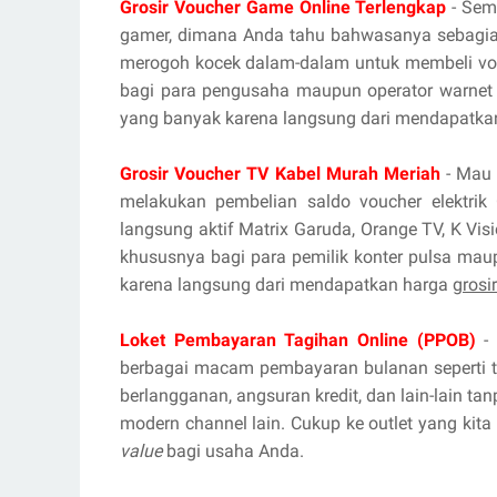
Grosir Voucher Game Online Terlengkap
- Sema
gamer, dimana Anda tahu bahwasanya sebagian
merogoh kocek dalam-dalam untuk membeli vou
bagi para pengusaha maupun operator warnet 
yang banyak karena langsung dari mendapatka
Grosir Voucher TV Kabel Murah Meriah
- Mau 
melakukan pembelian saldo voucher elektrik 
langsung aktif Matrix Garuda, Orange TV, K Vis
khususnya bagi para pemilik konter pulsa mau
karena langsung dari mendapatkan harga
grosi
Loket Pembayaran Tagihan Online (PPOB)
- 
berbagai macam pembayaran bulanan seperti tag
berlangganan, angsuran kredit, dan lain-lain ta
modern channel lain. Cukup ke outlet yang kita
value
bagi usaha Anda.