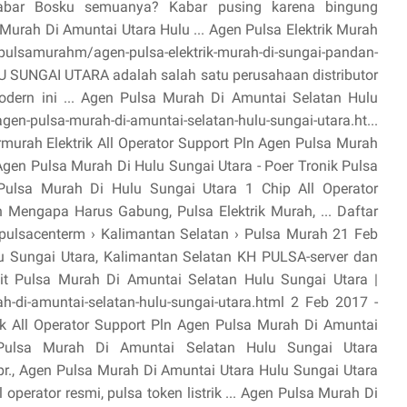
 kabar Bosku semuanya? Kabar pusing karena bingung
urah Di Amuntai Utara Hulu ... Agen Pulsa Elektrik Murah
ulsamurahm/agen-pulsa-elektrik-murah-di-sungai-pandan-
 SUNGAI UTARA adalah salah satu perusahaan distributor
 modern ini ... Agen Pulsa Murah Di Amuntai Selatan Hulu
gen-pulsa-murah-di-amuntai-selatan-hulu-sungai-utara.ht...
ermurah Elektrik All Operator Support Pln Agen Pulsa Murah
Agen Pulsa Murah Di Hulu Sungai Utara - Poer Tronik Pulsa
 Pulsa Murah Di Hulu Sungai Utara 1 Chip All Operator
Mengapa Harus Gabung, Pulsa Elektrik Murah, ... Daftar
ulsacenterm › Kalimantan Selatan › Pulsa Murah 21 Feb
u Sungai Utara, Kalimantan Selatan KH PULSA-server dan
eposit Pulsa Murah Di Amuntai Selatan Hulu Sungai Utara |
ah-di-amuntai-selatan-hulu-sungai-utara.html 2 Feb 2017 -
rik All Operator Support Pln Agen Pulsa Murah Di Amuntai
ulsa Murah Di Amuntai Selatan Hulu Sungai Utara
pr., Agen Pulsa Murah Di Amuntai Utara Hulu Sungai Utara
ll operator resmi, pulsa token listrik ... Agen Pulsa Murah Di