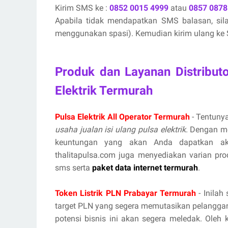
Kirim SMS ke :
0852 0015 4999
atau
0857 0878
Apabila tidak mendapatkan SMS balasan, si
menggunakan spasi). Kemudian kirim ulang ke S
Produk dan Layanan Distribut
Elektrik Termurah
Pulsa Elektrik All Operator Termurah
- Tentunya
usaha jualan isi ulang pulsa elektrik
. Dengan m
keuntungan yang akan Anda dapatkan aka
thalitapulsa.com juga menyediakan varian prod
sms serta
paket data internet termurah
.
Token Listrik PLN Prabayar Termurah
- Inilah
target PLN yang segera memutasikan pelanggan
potensi bisnis ini akan segera meledak. Oleh