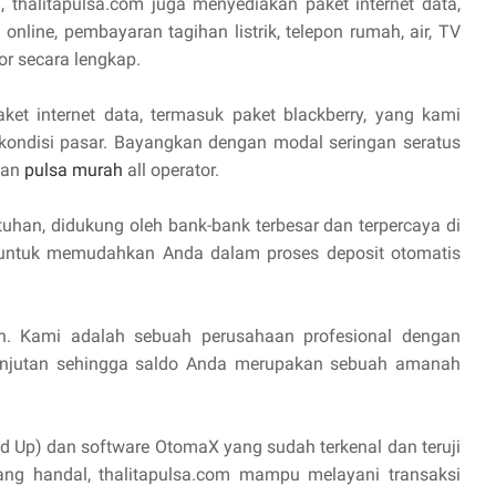
, thalitapulsa.com juga menyediakan paket internet data,
online, pembayaran tagihan listrik, telepon rumah, air, TV
or secara lengkap.
aket internet data, termasuk paket blackberry, yang kami
 kondisi pasar. Bayangkan dengan modal seringan seratus
lan
pulsa murah
all operator.
uhan, didukung oleh bank-bank terbesar dan terpercaya di
I untuk memudahkan Anda dalam proses deposit otomatis
n. Kami adalah sebuah perusahaan profesional dengan
anjutan sehingga saldo Anda merupakan sebuah amanah
d Up) dan software OtomaX yang sudah terkenal dan teruji
yang handal, thalitapulsa.com mampu melayani transaksi