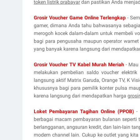
token listrik prabayar
dan pastikan Anda menjadi
Grosir Voucher Game Online Terlengkap
- Sema
gamer, dimana Anda tahu bahwasanya sebagian
merogoh kocek dalam-dalam untuk membeli vou
bagi para pengusaha maupun operator warnet 
yang banyak karena langsung dari mendapatka
Grosir Voucher TV Kabel Murah Meriah
- Mau 
melakukan pembelian saldo voucher elektrik 
langsung aktif Matrix Garuda, Orange TV, K Vis
khususnya bagi para pemilik konter pulsa mau
karena langsung dari mendapatkan harga
grosi
Loket Pembayaran Tagihan Online (PPOB)
- 
berbagai macam pembayaran bulanan seperti tag
berlangganan, angsuran kredit, dan lain-lain ta
modern channel lain. Cukup ke outlet yang kita