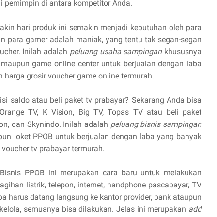
 pemimpin di antara kompetitor Anda.
kin hari produk ini semakin menjadi kebutuhan oleh para
 para gamer adalah maniak, yang tentu tak segan-segan
cher. Inilah adalah
peluang usaha sampingan
khususnya
maupun game online center untuk berjualan dengan laba
n harga
grosir voucher game online termurah
.
isi saldo atau beli paket tv prabayar? Sekarang Anda bisa
Orange TV, K Vision, Big TV, Topas TV atau beli paket
ion, dan Skynindo. Inilah adalah
peluang bisnis sampingan
pun loket PPOB untuk berjualan dengan laba yang banyak
r voucher tv prabayar termurah
.
Bisnis PPOB ini merupakan cara baru untuk melakukan
ihan listrik, telepon, internet, handphone pascabayar, TV
npa harus datang langsung ke kantor provider, bank ataupun
 kelola, semuanya bisa dilakukan. Jelas ini merupakan
add