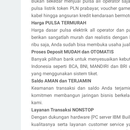
Bukan sekedar menjual pulsa all operator saja
pulsa listrik token PLN prabayar, voucher game 
kabel hingga angsuran kredit kendaraan bermot
Harga PULSA TERMURAH
Harga dasar pulsa elektrik all operator dan p
berikan sangatlah murah dan realistis dengan
ribu saja, Anda sudah bisa membuka usaha jua
Proses Deposit MUDAH dan OTOMATIS
Banyak pilihan bank untuk menyesuaikan kebut
Indonesia seperti BCA, BNI, MANDIRI dan BR
yang menggunakan sistem tiket.
Saldo AMAN dan TERJAMIN
Keamanan transaksi dan saldo Anda terjami
komitmen membangun jaringan bisnis berkel
kami.
Layanan Transaksi NONSTOP
Dengan dukungan hardware (PC server IBM Buil
kualitasnya serta layanan customer service 