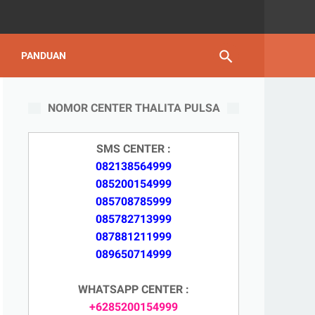
PANDUAN
NOMOR CENTER THALITA PULSA
SMS CENTER :
082138564999
085200154999
085708785999
085782713999
087881211999
089650714999
WHATSAPP CENTER :
+6285200154999