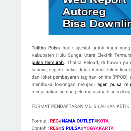
Talitha Pulsa
hadir spesial untuk Anda yang 
Kabupaten Hulu Sungai Utara Elektrik Term
pulsa termurah
. Thalita Reload, di bawah pa
lainnya, seperti: paket data internet, token lis
dan loket pembayaran tagihan online (PPOB)
membuka lowongan menjadi
agen pulsa mu
menjalankan semua peluang usaha bisnis dengan
FORMAT PENDAFTARAN MD, SILAHKAN KETIK
Format :
REG
#
NAMA OUTLET
#
KOTA
Contoh :
REG
#
S PULSA
#
YOGYAKARTA