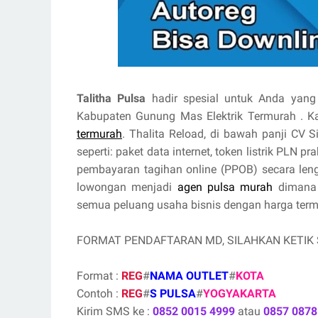
Talitha Pulsa
hadir spesial untuk Anda yang 
Kabupaten Gunung Mas Elektrik Termurah .
termurah
. Thalita Reload, di bawah panji CV 
seperti: paket data internet, token listrik PLN 
pembayaran tagihan online (PPOB) secara le
lowongan menjadi
agen pulsa murah
dimana 
semua peluang usaha bisnis dengan harga termur
FORMAT PENDAFTARAN MD, SILAHKAN KETIK
Format :
REG
#
NAMA OUTLET
#
KOTA
Contoh :
REG
#
S PULSA
#
YOGYAKARTA
Kirim SMS ke :
0852 0015 4999
atau
0857 0878