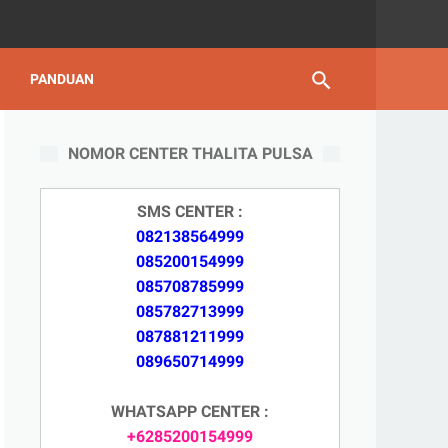
PANDUAN
NOMOR CENTER THALITA PULSA
SMS CENTER :
082138564999
085200154999
085708785999
085782713999
087881211999
089650714999
WHATSAPP CENTER :
+6285200154999