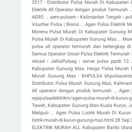
2017 - Distributor Pulsa Murah Di Kabupaten 
Elektrik All Operator dengan produk Termurah 
AERO ... aero-pulsam › Kalimantan Tengah › puls
Voucher Pulsa | Bisnis ... Agen Pulsa Elektrik
Morena Pulsa Murah Di Kabupaten Gunung M
Pulsa Murah Di Kabupaten Gunung Mas ... More
pulsa all operator termurah dan terlengkap d
Semua Operator Grosir Pulsa Elektrik Termurah Ka
reload › JelitaPulsag › server pulsa ppob 13 
Kabupaten Gunung Mas. Harga Pulsa Murah D
Murah Gunung Mas - KHPULSA khpulsacenter
Distributor Pulsa Murah Gunung Mas, Kalimant
All operator dengan produk termurah ... Agen
rajapulsaelektrikm/agen-pulsa-murah-di-kurun
Teweh, Kabupaten Gunung Mas Kuala Kurun, Jun
Meliputi ... Agen Pulsa Listrik Murah Di Kuru
listrik-murah-di-kurun-gunung-mas.html 28 S
ELEKTRIK MURAH ALL Kabupaten Barito Utara 