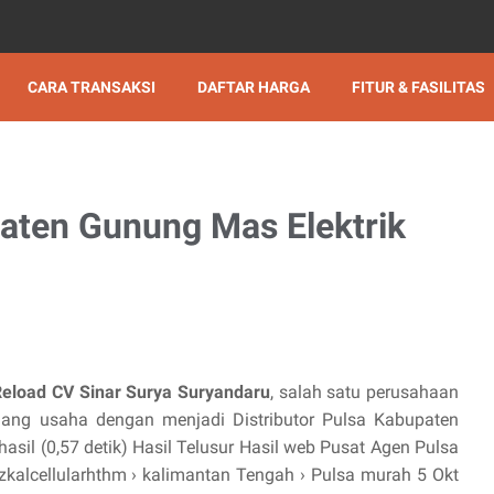
CARA TRANSAKSI
DAFTAR HARGA
FITUR & FASILITAS
paten Gunung Mas Elektrik
Reload CV Sinar Surya Suryandaru
, salah satu perusahaan
ng usaha dengan menjadi Distributor Pulsa Kabupaten
asil (0,57 detik) Hasil Telusur Hasil web Pusat Agen Pulsa
lcellularhthm › kalimantan Tengah › Pulsa murah 5 Okt