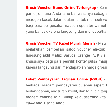
Grosir Voucher Game Online Terlengkap
- Sema
gamer, dimana Anda tahu bahwasanya sebagian
merogoh kocek dalam-dalam untuk membeli vou
bagi para pengusaha maupun operator warnet 
yang banyak karena langsung dari mendapatka
Grosir Voucher TV Kabel Murah Meriah
- Mau 
melakukan pembelian saldo voucher elektrik 
langsung aktif Matrix Garuda, Orange TV, K Vis
khususnya bagi para pemilik konter pulsa mau
karena langsung dari mendapatkan harga
grosi
Loket Pembayaran Tagihan Online (PPOB)
- 
berbagai macam pembayaran bulanan seperti tag
berlangganan, angsuran kredit, dan lain-lain ta
modern channel lain. Cukup ke outlet yang kita
value
bagi usaha Anda.