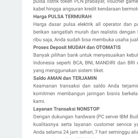
pulsa listrik token PLN prabayar, voucher game 
kabel hingga angsuran kredit kendaraan bermot
Harga PULSA TERMURAH
Harga dasar pulsa elektrik all operator dan p
berikan sangatlah murah dan realistis dengan
ribu saja, Anda sudah bisa membuka usaha jua
Proses Deposit MUDAH dan OTOMATIS
Banyak pilihan bank untuk menyesuaikan kebut
Indonesia seperti BCA, BNI, MANDIRI dan BR
yang menggunakan sistem tiket.
Saldo AMAN dan TERJAMIN
Keamanan transaksi dan saldo Anda terjami
komitmen membangun jaringan bisnis berkel
kami.
Layanan Transaksi NONSTOP
Dengan dukungan hardware (PC server IBM Buil
kualitasnya serta layanan customer service 
Anda selama 24 jam sehari, 7 hari seminggu ali