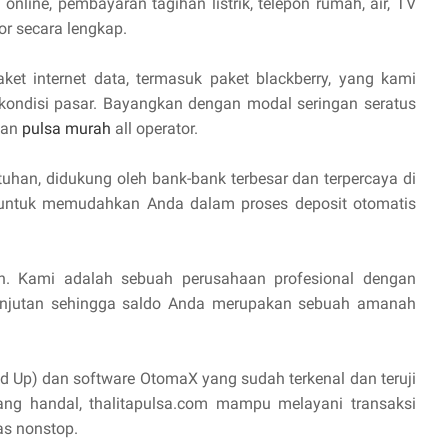
online, pembayaran tagihan listrik, telepon rumah, air, TV
or secara lengkap.
aket internet data, termasuk paket blackberry, yang kami
 kondisi pasar. Bayangkan dengan modal seringan seratus
lan
pulsa murah
all operator.
uhan, didukung oleh bank-bank terbesar dan terpercaya di
I untuk memudahkan Anda dalam proses deposit otomatis
n. Kami adalah sebuah perusahaan profesional dengan
anjutan sehingga saldo Anda merupakan sebuah amanah
d Up) dan software OtomaX yang sudah terkenal dan teruji
yang handal, thalitapulsa.com mampu melayani transaksi
as nonstop.