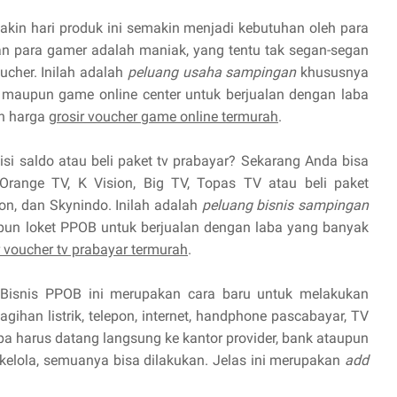
kin hari produk ini semakin menjadi kebutuhan oleh para
 para gamer adalah maniak, yang tentu tak segan-segan
cher. Inilah adalah
peluang usaha sampingan
khususnya
maupun game online center untuk berjualan dengan laba
n harga
grosir voucher game online termurah
.
isi saldo atau beli paket tv prabayar? Sekarang Anda bisa
Orange TV, K Vision, Big TV, Topas TV atau beli paket
ion, dan Skynindo. Inilah adalah
peluang bisnis sampingan
pun loket PPOB untuk berjualan dengan laba yang banyak
r voucher tv prabayar termurah
.
Bisnis PPOB ini merupakan cara baru untuk melakukan
ihan listrik, telepon, internet, handphone pascabayar, TV
npa harus datang langsung ke kantor provider, bank ataupun
 kelola, semuanya bisa dilakukan. Jelas ini merupakan
add