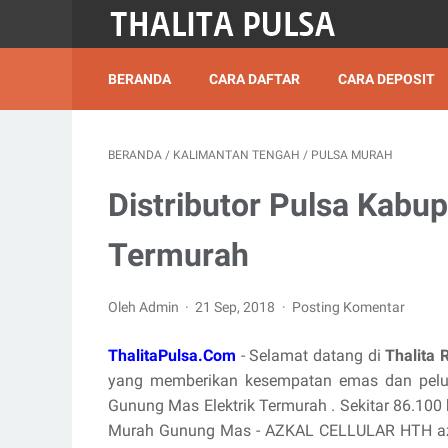
BERANDA
CARA DAFTAR
CARA DEPOSIT
BERANDA
/
KALIMANTAN TENGAH
/
PULSA MURAH
Distributor Pulsa Kabu
Termurah
Oleh Admin
21 Sep, 2018
Posting Komentar
ThalitaPulsa.Com
- Selamat datang di
Thalita 
yang memberikan kesempatan emas dan pelua
Gunung Mas Elektrik Termurah . Sekitar 86.100 h
Murah Gunung Mas - AZKAL CELLULAR HTH azka