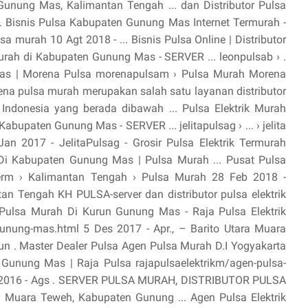
Gunung Mas, Kalimantan Tengah ... dan Distributor Pulsa
... Bisnis Pulsa Kabupaten Gunung Mas Internet Termurah -
a murah 10 Agt 2018 - ... Bisnis Pulsa Online | Distributor
 Murah di Kabupaten Gunung Mas - SERVER ... leonpulsab › .
as | Morena Pulsa morenapulsam › Pulsa Murah Morena
na pulsa murah merupakan salah satu layanan distributor
i Indonesia yang berada dibawah ... Pulsa Elektrik Murah
bupaten Gunung Mas - SERVER ... jelitapulsag › ... › jelita
Jan 2017 - JelitaPulsag - Grosir Pulsa Elektrik Termurah
i Kabupaten Gunung Mas | Pulsa Murah ... Pusat Pulsa
m › Kalimantan Tengah › Pulsa Murah 28 Feb 2018 -
an Tengah KH PULSA-server dan distributor pulsa elektrik
 Pulsa Murah Di Kurun Gunung Mas - Raja Pulsa Elektrik
-gunung-mas.html 5 Des 2017 - Apr., – Barito Utara Muara
 . Master Dealer Pulsa Agen Pulsa Murah D.I Yogyakarta
n Gunung Mas | Raja Pulsa rajapulsaelektrikm/agen-pulsa-
ep 2016 - Ags . SERVER PULSA MURAH, DISTRIBUTOR PULSA
Muara Teweh, Kabupaten Gunung ... Agen Pulsa Elektrik