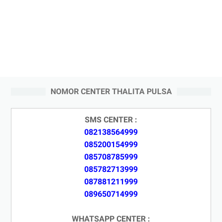
NOMOR CENTER THALITA PULSA
SMS CENTER :
082138564999
085200154999
085708785999
085782713999
087881211999
089650714999
WHATSAPP CENTER :