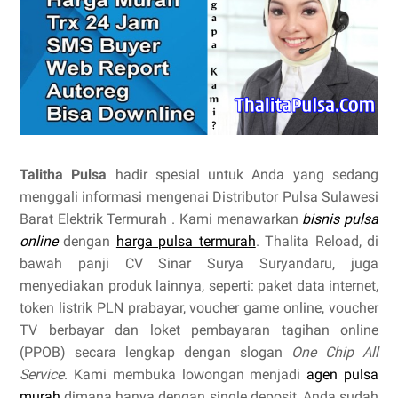
Talitha Pulsa
hadir spesial untuk Anda yang sedang
menggali informasi mengenai Distributor Pulsa Sulawesi
Barat Elektrik Termurah . Kami menawarkan
bisnis pulsa
online
dengan
harga pulsa termurah
. Thalita Reload, di
bawah panji CV Sinar Surya Suryandaru, juga
menyediakan produk lainnya, seperti: paket data internet,
token listrik PLN prabayar, voucher game online, voucher
TV berbayar dan loket pembayaran tagihan online
(PPOB) secara lengkap dengan slogan
One Chip All
Service
. Kami membuka lowongan menjadi
agen pulsa
murah
dimana hanya dengan single deposit, Anda sudah