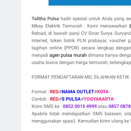
Talitha Pulsa
hadir spesial untuk Anda yang se
Mbay Elektrik Termurah . Kami menawarkan
Reload, di bawah panji CV Sinar Surya Suryand
internet, token listrik PLN prabayar, vouche
tagihan online (PPOB) secara lengkap denga
menjadi
agen pulsa murah
dimana hanya dengan
usaha bisnis dengan harga termurah, terlengkap,
FORMAT PENDAFTARAN MD, SILAHKAN KETIK
Format :
REG
#
NAMA OUTLET
#
KOTA
Contoh :
REG
#
S PULSA
#
YOGYAKARTA
Kirim SMS ke :
0852 0015 4999
atau
0857 0878
Apabila tidak mendapatkan SMS balasan, si
menggunakan spasi). Kemudian kirim ulang ke S