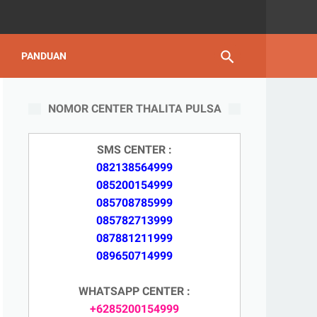
PANDUAN
NOMOR CENTER THALITA PULSA
SMS CENTER :
082138564999
085200154999
085708785999
085782713999
087881211999
089650714999
WHATSAPP CENTER :
+6285200154999