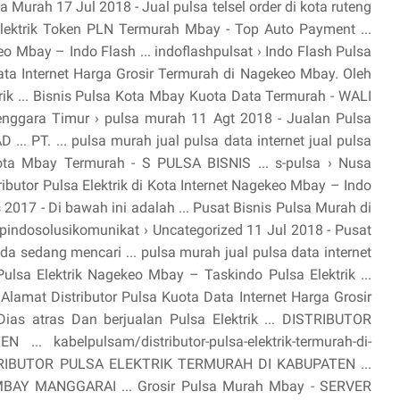
Murah 17 Jul 2018 - Jual pulsa telsel order di kota ruteng
 Elektrik Token PLN Termurah Mbay - Top Auto Payment ...
keo Mbay – Indo Flash ... indoflashpulsat › Indo Flash Pulsa
ata Internet Harga Grosir Termurah di Nagekeo Mbay. Oleh
rik ... Bisnis Pulsa Kota Mbay Kuota Data Termurah - WALI
enggara Timur › pulsa murah 11 Agt 2018 - Jualan Pulsa
.. PT. ... pulsa murah jual pulsa data internet jual pulsa
 Kota Mbay Termurah - S PULSA BISNIS ... s-pulsa › Nusa
ibutor Pulsa Elektrik di Kota Internet Nagekeo Mbay – Indo
s 2017 - Di bawah ini adalah ... Pusat Bisnis Pulsa Murah di
pindosolusikomunikat › Uncategorized 11 Jul 2018 - Pusat
 sedang mencari ... pulsa murah jual pulsa data internet
 Pulsa Elektrik Nagekeo Mbay – Taskindo Pulsa Elektrik ...
Alamat Distributor Pulsa Kuota Data Internet Harga Grosir
as atras Dan berjualan Pulsa Elektrik ... DISTRIBUTOR
kabelpulsam/distributor-pulsa-elektrik-termurah-di-
ISTRIBUTOR PULSA ELEKTRIK TERMURAH DI KABUPATEN ...
 MANGGARAI ... Grosir Pulsa Murah Mbay - SERVER