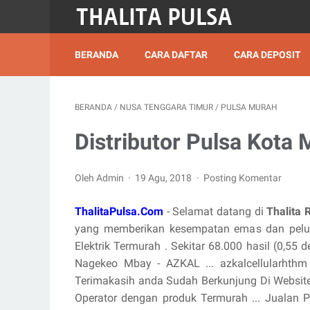
BERANDA
CARA DAFTAR
CARA DEPOSIT
BERANDA
/
NUSA TENGGARA TIMUR
/
PULSA MURAH
Distributor Pulsa Kota
Oleh Admin
19 Agu, 2018
Posting Komentar
ThalitaPulsa.Com
- Selamat datang di
Thalita 
yang memberikan kesempatan emas dan pelua
Elektrik Termurah . Sekitar 68.000 hasil (0,55 
Nagekeo Mbay - AZKAL ... azkalcellularhth
Terimakasih anda Sudah Berkunjung Di Website Az
Operator dengan produk Termurah ... Jualan P