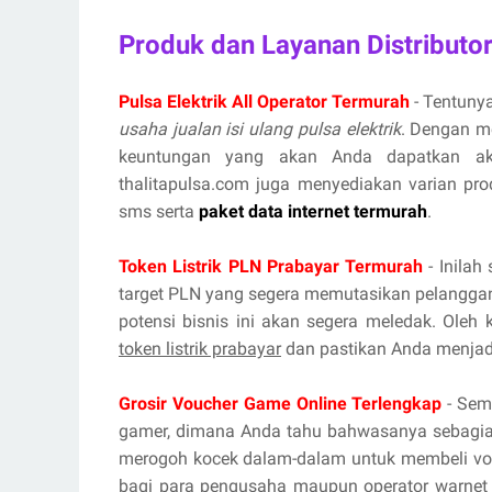
Produk dan Layanan Distributo
Pulsa Elektrik All Operator Termurah
- Tentunya
usaha jualan isi ulang pulsa elektrik
. Dengan m
keuntungan yang akan Anda dapatkan aka
thalitapulsa.com juga menyediakan varian prod
sms serta
paket data internet termurah
.
Token Listrik PLN Prabayar Termurah
- Inilah
target PLN yang segera memutasikan pelanggan
potensi bisnis ini akan segera meledak. Oleh
token listrik prabayar
dan pastikan Anda menjadi
Grosir Voucher Game Online Terlengkap
- Sema
gamer, dimana Anda tahu bahwasanya sebagian
merogoh kocek dalam-dalam untuk membeli vou
bagi para pengusaha maupun operator warnet 