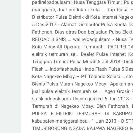
padireloadpulsam › Nusa Tenggara Timur › Pulsa 
manggarai, Jual produk di kota ... Tap Pulsa
Distributor Pulsa Elektrik di Kota Internet Nage
5 Des 2017 - Alamat Distributor Pulsa Kuota D
Fathonah. Dias atras Dan berjualan Pulsa Elekt
RELOAD BISNIS ... walireloadpulsam › Nusa T
Kota Mbay All Operator Termurah - PADI RELOAD .
elektrik termurah se . Dealer Pulsa Internet
Tenggara Timur › Pulsa Murah 5 Jul 2018 - Distr
Flash ... indoflashpulsa › Indo Flash Pulsa 5 De
Kota Nagekeo Mbay – PT Topindo Solusi ... sto
Bisnis Pulsa Murah Nagekeo Mbay | Apakah anda
jual pulsa elektrik termurah se ... Agen Grosir
staskindopulsam › Uncategorized 6 Jun 2018 - 
Termurah di Nagekeo Mbay. Oleh Fathonah. Di
PULSA ELEKTRIK TERMURAH DI KABUPATEN ... 
kabupaten-manggarai-bar... 1 Jan 2013 - D
TIMUR BORONG NGADA BAJAWA NAGEKEO MBAY