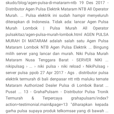
skudo/blog/agen-pulsa-di-mataram-ntb 19 Des 2017 -
Distributor Agen Pulsa Elektrik Mataram NTB All Operator
Murah. ... Pulsa elektrik ini sudah hampir menyeluruh
diterapkan di Indonesia. Tidak ada: lancar Agen Pulsa
Murah Lombok | Pulsa Murah All Operator
pulsakitaz/agen-pulsa-murah-lombok.html AGEN PULSA
MURAH DI MATARAM adalah salah satu Agen Pulsa
Mataram Lombok NTB Agen Pulsa Elektrik ... Bingung
milih server yang lancar dan murah. Niki Pulsa Murah
Mataram Nusa Tenggara Barat - SERVER NIKI ...
nikipulsag › ... › niki pulsa › niki reload › NikiPulsag ›
server pulsa ppob 27 Apr 2017 - Ags . distributor pulsa
elektrik termurah di bali denpasar ntt ntb maluku ternate
Mataram Authorized Dealer Pulsa di Lombok Barat ...
Pusat ... 13 - GrahaPulsam - Distributor Pulsa Tronik
Termurah & Terpercaya grahapulsam/index?
action=testimonial.main&page=13 "diharapkan kepada
garha pulsa supaya produk telkomsae yang di bawah ...