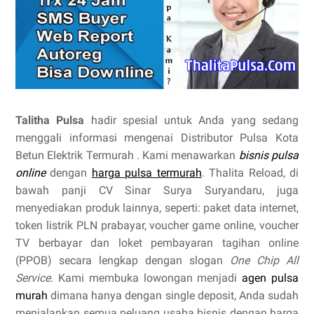
Talitha Pulsa
hadir spesial untuk Anda yang sedang
menggali informasi mengenai Distributor Pulsa Kota
Betun Elektrik Termurah . Kami menawarkan
bisnis pulsa
online
dengan
harga pulsa termurah
. Thalita Reload, di
bawah panji CV Sinar Surya Suryandaru, juga
menyediakan produk lainnya, seperti: paket data internet,
token listrik PLN prabayar, voucher game online, voucher
TV berbayar dan loket pembayaran tagihan online
(PPOB) secara lengkap dengan slogan
One Chip All
Service
. Kami membuka lowongan menjadi
agen pulsa
murah
dimana hanya dengan single deposit, Anda sudah
menjalankan semua peluang usaha bisnis dengan harga