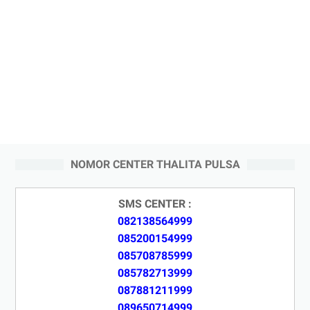
NOMOR CENTER THALITA PULSA
SMS CENTER :
082138564999
085200154999
085708785999
085782713999
087881211999
089650714999