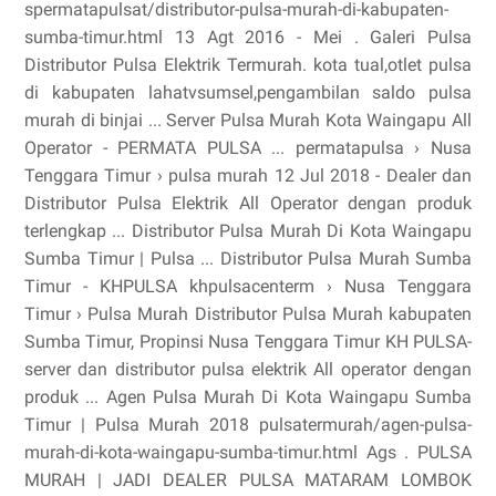
spermatapulsat/distributor-pulsa-murah-di-kabupaten-
sumba-timur.html 13 Agt 2016 - Mei . Galeri Pulsa
Distributor Pulsa Elektrik Termurah. kota tual,otlet pulsa
di kabupaten lahatvsumsel,pengambilan saldo pulsa
murah di binjai ... Server Pulsa Murah Kota Waingapu All
Operator - PERMATA PULSA ... permatapulsa › Nusa
Tenggara Timur › pulsa murah 12 Jul 2018 - Dealer dan
Distributor Pulsa Elektrik All Operator dengan produk
terlengkap ... Distributor Pulsa Murah Di Kota Waingapu
Sumba Timur | Pulsa ... Distributor Pulsa Murah Sumba
Timur - KHPULSA khpulsacenterm › Nusa Tenggara
Timur › Pulsa Murah Distributor Pulsa Murah kabupaten
Sumba Timur, Propinsi Nusa Tenggara Timur KH PULSA-
server dan distributor pulsa elektrik All operator dengan
produk ... Agen Pulsa Murah Di Kota Waingapu Sumba
Timur | Pulsa Murah 2018 pulsatermurah/agen-pulsa-
murah-di-kota-waingapu-sumba-timur.html Ags . PULSA
MURAH | JADI DEALER PULSA MATARAM LOMBOK