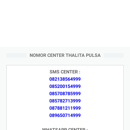
NOMOR CENTER THALITA PULSA
SMS CENTER :
082138564999
085200154999
085708785999
085782713999
087881211999
089650714999
WHATSAPP CENTER :