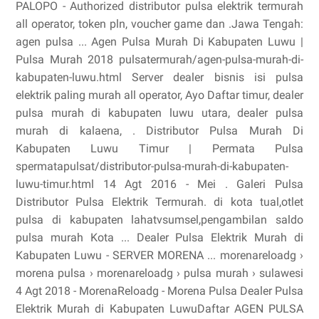
PALOPO - Authorized distributor pulsa elektrik termurah
all operator, token pln, voucher game dan .Jawa Tengah:
agen pulsa ... Agen Pulsa Murah Di Kabupaten Luwu |
Pulsa Murah 2018 pulsatermurah/agen-pulsa-murah-di-
kabupaten-luwu.html Server dealer bisnis isi pulsa
elektrik paling murah all operator, Ayo Daftar timur, dealer
pulsa murah di kabupaten luwu utara, dealer pulsa
murah di kalaena, . Distributor Pulsa Murah Di
Kabupaten Luwu Timur | Permata Pulsa
spermatapulsat/distributor-pulsa-murah-di-kabupaten-
luwu-timur.html 14 Agt 2016 - Mei . Galeri Pulsa
Distributor Pulsa Elektrik Termurah. di kota tual,otlet
pulsa di kabupaten lahatvsumsel,pengambilan saldo
pulsa murah Kota ... Dealer Pulsa Elektrik Murah di
Kabupaten Luwu - SERVER MORENA ... morenareloadg ›
morena pulsa › morenareloadg › pulsa murah › sulawesi
4 Agt 2018 - MorenaReloadg - Morena Pulsa Dealer Pulsa
Elektrik Murah di Kabupaten LuwuDaftar AGEN PULSA