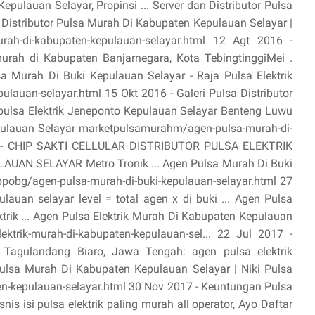
pulauan Selayar, Propinsi ... Server dan Distributor Pulsa
. Distributor Pulsa Murah Di Kabupaten Kepulauan Selayar |
murah-di-kabupaten-kepulauan-selayar.html 12 Agt 2016 -
murah di Kabupaten Banjarnegara, Kota TebingtinggiMei .
a Murah Di Buki Kepulauan Selayar - Raja Pulsa Elektrik
ulauan-selayar.html 15 Okt 2016 - Galeri Pulsa Distributor
. pulsa Elektrik Jeneponto Kepulauan Selayar Benteng Luwu
pulauan Selayar marketpulsamurahm/agen-pulsa-murah-di-
16 - CHIP SAKTI CELLULAR DISTRIBUTOR PULSA ELEKTRIK
AN SELAYAR Metro Tronik ... Agen Pulsa Murah Di Buki
pobg/agen-pulsa-murah-di-buki-kepulauan-selayar.html 27
lauan selayar level = total agen x di buki ... Agen Pulsa
trik ... Agen Pulsa Elektrik Murah Di Kabupaten Kepulauan
ektrik-murah-di-kabupaten-kepulauan-sel... 22 Jul 2017 -
 Tagulandang Biaro, Jawa Tengah: agen pulsa elektrik
ulsa Murah Di Kabupaten Kepulauan Selayar | Niki Pulsa
-kepulauan-selayar.html 30 Nov 2017 - Keuntungan Pulsa
nis isi pulsa elektrik paling murah all operator, Ayo Daftar