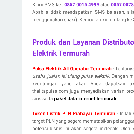
Kirim SMS ke :
0852 0015 4999
atau
0857 0878
Apabila tidak mendapatkan SMS balasan, si
menggunakan spasi). Kemudian kirim ulang ke S
Produk dan Layanan Distribut
Elektrik Termurah
Pulsa Elektrik All Operator Termurah
- Tentunya
usaha jualan isi ulang pulsa elektrik
. Dengan m
keuntungan yang akan Anda dapatkan aka
thalitapulsa.com juga menyediakan varian prod
sms serta
paket data internet termurah
.
Token Listrik PLN Prabayar Termurah
- Inilah
target PLN yang segera memutasikan pelanggan
potensi bisnis ini akan segera meledak. Oleh