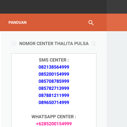
PANDUAN
NOMOR CENTER THALITA PULSA
SMS CENTER :
082138564999
085200154999
085708785999
085782713999
087881211999
089650714999
WHATSAPP CENTER :
+6285200154999