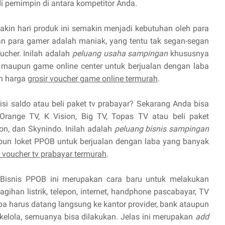
 pemimpin di antara kompetitor Anda.
kin hari produk ini semakin menjadi kebutuhan oleh para
 para gamer adalah maniak, yang tentu tak segan-segan
cher. Inilah adalah
peluang usaha sampingan
khususnya
maupun game online center untuk berjualan dengan laba
n harga
grosir voucher game online termurah
.
isi saldo atau beli paket tv prabayar? Sekarang Anda bisa
Orange TV, K Vision, Big TV, Topas TV atau beli paket
ion, dan Skynindo. Inilah adalah
peluang bisnis sampingan
pun loket PPOB untuk berjualan dengan laba yang banyak
r voucher tv prabayar termurah
.
Bisnis PPOB ini merupakan cara baru untuk melakukan
ihan listrik, telepon, internet, handphone pascabayar, TV
npa harus datang langsung ke kantor provider, bank ataupun
 kelola, semuanya bisa dilakukan. Jelas ini merupakan
add