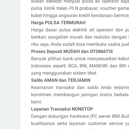
Bukan sekedar menjual pulsa all operator saja
pulsa listrik token PLN prabayar, voucher game 
kabel hingga angsuran kredit kendaraan bermot
Harga PULSA TERMURAH
Harga dasar pulsa elektrik all operator dan p
berikan sangatlah murah dan realistis dengan
ribu saja, Anda sudah bisa membuka usaha jua
Proses Deposit MUDAH dan OTOMATIS
Banyak pilihan bank untuk menyesuaikan kebut
Indonesia seperti BCA, BNI, MANDIRI dan BR
yang menggunakan sistem tiket.
Saldo AMAN dan TERJAMIN
Keamanan transaksi dan saldo Anda terjami
komitmen membangun jaringan bisnis berkel
kami.
Layanan Transaksi NONSTOP
Dengan dukungan hardware (PC server IBM Buil
kualitasnya serta layanan customer service 