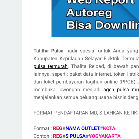
Talitha Pulsa
hadir spesial untuk Anda yang 
Kabupaten Kepulauan Selayar Elektrik Term
pulsa termurah
. Thalita Reload, di bawah pa
lainnya, seperti: paket data internet, token lis
dan loket pembayaran tagihan online (PPOB)
membuka lowongan menjadi
agen pulsa mu
menjalankan semua peluang usaha bisnis dengan
FORMAT PENDAFTARAN MD, SILAHKAN KETIK
Format :
REG
#
NAMA OUTLET
#
KOTA
Contoh :
REG
#
S PULSA
#
YOGYAKARTA