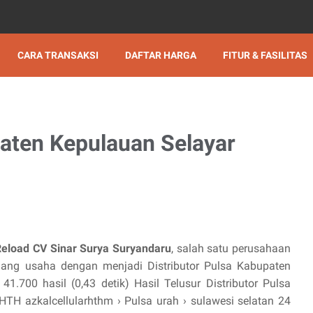
CARA TRANSAKSI
DAFTAR HARGA
FITUR & FASILITAS
paten Kepulauan Selayar
Reload CV Sinar Surya Suryandaru
, salah satu perusahaan
ng usaha dengan menjadi Distributor Pulsa Kabupaten
41.700 hasil (0,43 detik) Hasil Telusur Distributor Pulsa
H azkalcellularhthm › Pulsa urah › sulawesi selatan 24