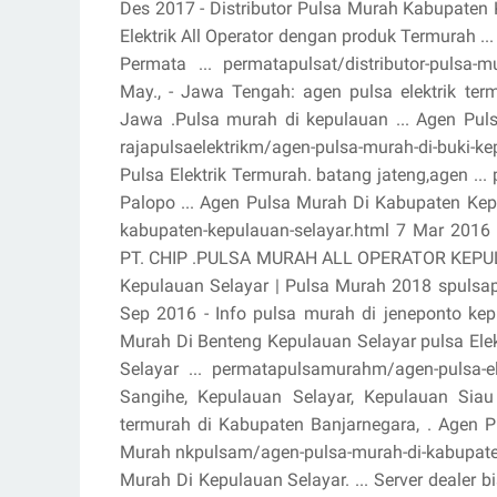
Des 2017 - Distributor Pulsa Murah Kabupaten Ke
Elektrik All Operator dengan produk Termurah ..
Permata ... permatapulsat/distributor-pulsa-
May., - Jawa Tengah: agen pulsa elektrik ter
Jawa .Pulsa murah di kepulauan ... Agen Puls
rajapulsaelektrikm/agen-pulsa-murah-di-buki-kep
Pulsa Elektrik Termurah. batang jateng,agen ..
Palopo ... Agen Pulsa Murah Di Kabupaten Ke
kabupaten-kepulauan-selayar.html 7 Mar 20
PT. CHIP .PULSA MURAH ALL OPERATOR KEPULAU
Kepulauan Selayar | Pulsa Murah 2018 spulsap
Sep 2016 - Info pulsa murah di jeneponto kepu
Murah Di Benteng Kepulauan Selayar pulsa Elek
Selayar ... permatapulsamurahm/agen-pulsa-el
Sangihe, Kepulauan Selayar, Kepulauan Siau
termurah di Kabupaten Banjarnegara, . Agen P
Murah nkpulsam/agen-pulsa-murah-di-kabupaten
Murah Di Kepulauan Selayar. ... Server dealer bis