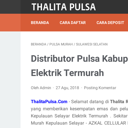
BERANDA
CARA DAFTAR
CARA DEPOSIT
BERANDA
/
PULSA MURAH
/
SULAWESI SELATAN
Distributor Pulsa Kabu
Elektrik Termurah
Oleh Admin
27 Agu, 2018
Posting Komentar
ThalitaPulsa.Com
- Selamat datang di
Thalita 
yang memberikan kesempatan emas dan pelua
Kepulauan Selayar Elektrik Termurah . Sekitar 
Murah Kepulauan Selayar - AZKAL CELLULAR HT