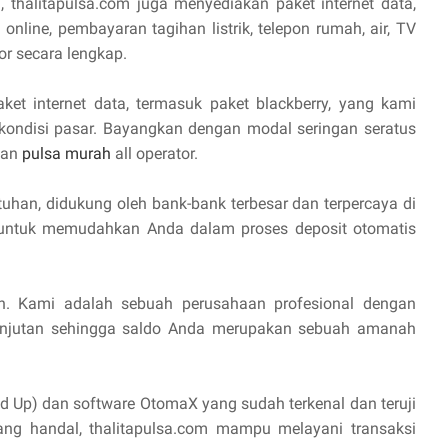
, thalitapulsa.com juga menyediakan paket internet data,
online, pembayaran tagihan listrik, telepon rumah, air, TV
or secara lengkap.
aket internet data, termasuk paket blackberry, yang kami
 kondisi pasar. Bayangkan dengan modal seringan seratus
lan
pulsa murah
all operator.
uhan, didukung oleh bank-bank terbesar dan terpercaya di
I untuk memudahkan Anda dalam proses deposit otomatis
n. Kami adalah sebuah perusahaan profesional dengan
anjutan sehingga saldo Anda merupakan sebuah amanah
d Up) dan software OtomaX yang sudah terkenal dan teruji
yang handal, thalitapulsa.com mampu melayani transaksi