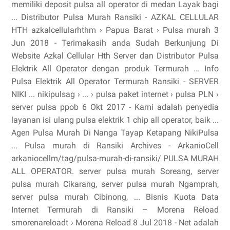
memiliki deposit pulsa all operator di medan Layak bagi
... Distributor Pulsa Murah Ransiki - AZKAL CELLULAR
HTH azkalcellularhthm › Papua Barat › Pulsa murah 3
Jun 2018 - Terimakasih anda Sudah Berkunjung Di
Website Azkal Cellular Hth Server dan Distributor Pulsa
Elektrik All Operator dengan produk Termurah ... Info
Pulsa Elektrik All Operator Termurah Ransiki - SERVER
NIKI ... nikipulsag › ... › pulsa paket internet › pulsa PLN ›
server pulsa ppob 6 Okt 2017 - Kami adalah penyedia
layanan isi ulang pulsa elektrik 1 chip all operator, baik ...
Agen Pulsa Murah Di Nanga Tayap Ketapang NikiPulsa
... Pulsa murah di Ransiki Archives - ArkanioCell
arkaniocellm/tag/pulsa-murah-di-ransiki/ PULSA MURAH
ALL OPERATOR. server pulsa murah Soreang, server
pulsa murah Cikarang, server pulsa murah Ngamprah,
server pulsa murah Cibinong, ... Bisnis Kuota Data
Internet Termurah di Ransiki – Morena Reload
smorenareloadt › Morena Reload 8 Jul 2018 - Net adalah