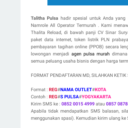
Talitha Pulsa
hadir spesial untuk Anda yang 
Namrole All Operator Termurah . Kami mena
Thalita Reload, di bawah panji CV Sinar Sury
paket data internet, token listrik PLN praba
pembayaran tagihan online (PPOB) secara le
lowongan menjadi
agen pulsa murah
dimana 
semua peluang usaha bisnis dengan harga termur
FORMAT PENDAFTARAN MD, SILAHKAN KETIK
Format :
REG
#
NAMA OUTLET
#
KOTA
Contoh :
REG
#
S PULSA
#
YOGYAKARTA
Kirim SMS ke :
0852 0015 4999
atau
0857 0878
Apabila tidak mendapatkan SMS balasan, si
menggunakan spasi). Kemudian kirim ulang ke S