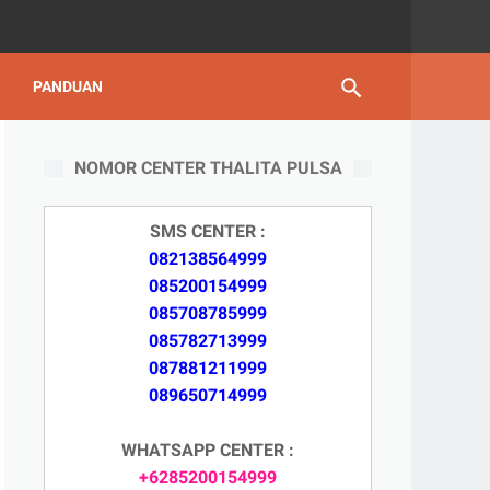
PANDUAN
NOMOR CENTER THALITA PULSA
SMS CENTER :
082138564999
085200154999
085708785999
085782713999
087881211999
089650714999
WHATSAPP CENTER :
+6285200154999