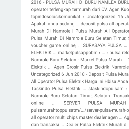
2016 - PULSA MURAH DI BURU NAMLEA BURU SE
operator terlengkap termurah dari CV. Agen Ku
topindosolusikomunikat › Uncategorized 16 
Apakah anda sedang ... deposit pulsa all opera
Murah Di Namrole | Pulsa Murah All Operator 
Pulsa Murah Di Namrole Buru Selatan Timur, Sela
voucher game online, .. SURABAYA PULSA .
ELEKTRIK ... marketpulsappobm › ... › pulsa re
Namrole Buru Selatan - Market Pulsa Murah ...
Elektrik ... Agen Grosir Pulsa Elektrik Namr
Uncategorized 6 Jun 2018 - Deposit Pulsa Mur
All Operator Pulsa Elektrik Harga ini Hbisa Anda 
Taskindo Pulsa Elektrik ... staskindopulsam 
Namrole Buru Selatan Timur, Selatan. Transaksi
online, ... SERVER PULSA MURAH 
pulsamurahtoppulsatm/.../server-pulsa-murah-bu
all operator multi chips master dealer agen ... A
dan transaksi ... Dealer Pulsa Elektrik Murah d