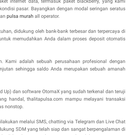
aket internet data, termasuk paket blackberry, yang kami
 kondisi pasar. Bayangkan dengan modal seringan seratus
lan
pulsa murah
all operator.
uhan, didukung oleh bank-bank terbesar dan terpercaya di
I untuk memudahkan Anda dalam proses deposit otomatis
n. Kami adalah sebuah perusahaan profesional dengan
anjutan sehingga saldo Anda merupakan sebuah amanah
d Up) dan software OtomaX yang sudah terkenal dan teruji
yang handal, thalitapulsa.com mampu melayani transaksi
as nonstop.
lakukan melalui SMS, chatting via Telegram dan Live Chat
idukung SDM yang telah siap dan sangat berpengalaman di