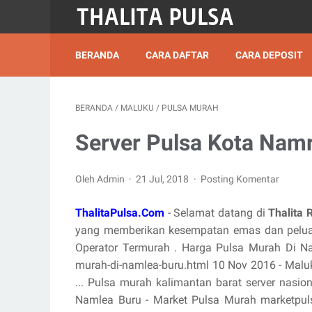
BERANDA
CARA DAFTAR
CARA DEPOSIT
BERANDA
/
MALUKU
/
PULSA MURAH
Server Pulsa Kota Namr
Oleh Admin
21 Jul, 2018
Posting Komentar
ThalitaPulsa.Com
- Selamat datang di
Thalita 
yang memberikan kesempatan emas dan peluan
Operator Termurah . Harga Pulsa Murah Di N
murah-di-namlea-buru.html 10 Nov 2016 - Mal
... Pulsa murah kalimantan barat server nasiona
Namlea Buru - Market Pulsa Murah marketpul