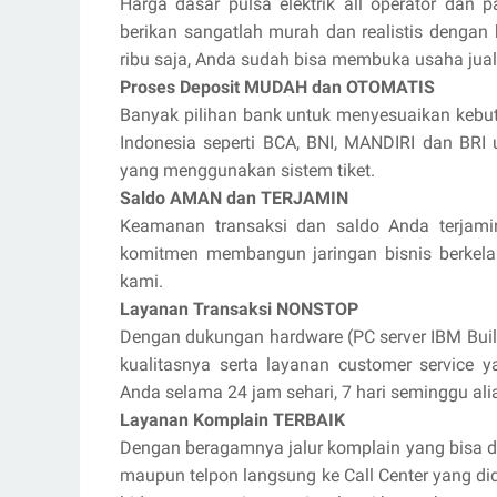
Harga dasar pulsa elektrik all operator dan p
berikan sangatlah murah dan realistis dengan
ribu saja, Anda sudah bisa membuka usaha jua
Proses Deposit MUDAH dan OTOMATIS
Banyak pilihan bank untuk menyesuaikan kebut
Indonesia seperti BCA, BNI, MANDIRI dan BR
yang menggunakan sistem tiket.
Saldo AMAN dan TERJAMIN
Keamanan transaksi dan saldo Anda terjami
komitmen membangun jaringan bisnis berkel
kami.
Layanan Transaksi NONSTOP
Dengan dukungan hardware (PC server IBM Buil
kualitasnya serta layanan customer service 
Anda selama 24 jam sehari, 7 hari seminggu ali
Layanan Komplain TERBAIK
Dengan beragamnya jalur komplain yang bisa di
maupun telpon langsung ke Call Center yang d