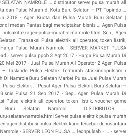
LATAN NAMROLE ... distributor server pulsa murah all
ota dan Pulsa Murah di Kota Buru Selatan – PT Topindo ...
Jun 2018 - Agen Kuota dan Pulsa Murah Buru Selatan |
tor di medan Pantas bagi menciptakan bisnis ... Agen Pulsa
pulsakitaz/agen-pulsa-murah-di-namrole.html Sep., Agen
tan. Transaksi Pulsa elektrik all operator, token listrik,
.. Harga Pulsa Murah Namrole - SERVER MARKET PULSA
load › server pulsa ppob 3 Agt 2017 - Harga Pulsa Murah Di
 20 Mei 2017 - Jual Pulsa Murah All Operator 2 Agen Pulsa
ole – Taskindo Pulsa Elektrik Termurah staskindopulsam ›
ah Di Namrole Buru Selatan Market Pulsa Jual Pulsa Murah
. Pulsa Elektrik ... Pusat Agen Pulsa Elektrik Buru Selatan –
› Bisnis Pulsa 21 Sep 2017 - Sep., Agen Pulsa Murah Di
 Pulsa elektrik all operator, token listrik, voucher game
Buru Selatan Namrole | DISTRIBUTOR ...
ru-selatan-namrole.html Server pulsa elektrik pulsa murah
gen-agen distribusi pulsa elektrik kami tersebar di nusantara
i Namrole - SERVER LEON PULSA ... leonpulsab › ... › server