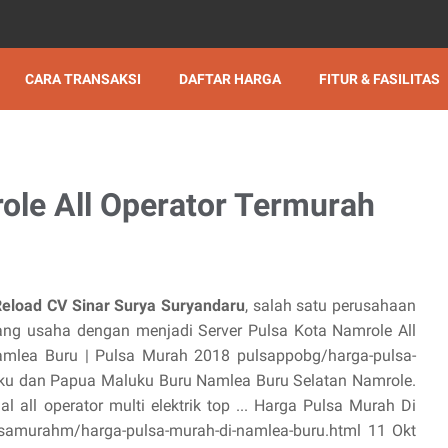
CARA TRANSAKSI
DAFTAR HARGA
FITUR & FASILITAS
ole All Operator Termurah
Reload CV Sinar Surya Suryandaru
, salah satu perusahaan
g usaha dengan menjadi Server Pulsa Kota Namrole All
amlea Buru | Pulsa Murah 2018 pulsappobg/harga-pulsa-
uku dan Papua Maluku Buru Namlea Buru Selatan Namrole.
l all operator multi elektrik top ... Harga Pulsa Murah Di
samurahm/harga-pulsa-murah-di-namlea-buru.html 11 Okt