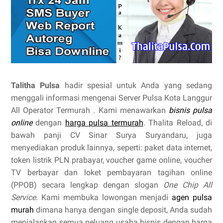
Talitha Pulsa
hadir spesial untuk Anda yang sedang
menggali informasi mengenai Server Pulsa Kota Langgur
All Operator Termurah . Kami menawarkan
bisnis pulsa
online
dengan
harga pulsa termurah
. Thalita Reload, di
bawah panji CV Sinar Surya Suryandaru, juga
menyediakan produk lainnya, seperti: paket data internet,
token listrik PLN prabayar, voucher game online, voucher
TV berbayar dan loket pembayaran tagihan online
(PPOB) secara lengkap dengan slogan
One Chip All
Service
. Kami membuka lowongan menjadi
agen pulsa
murah
dimana hanya dengan single deposit, Anda sudah
menjalankan semua peluang usaha bisnis dengan harga