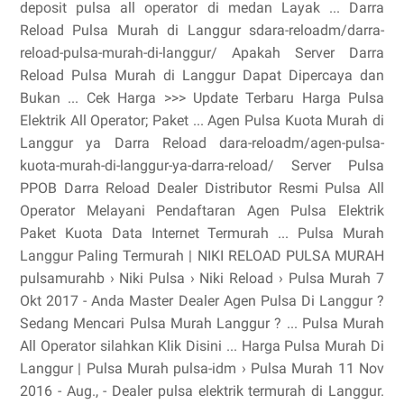
deposit pulsa all operator di medan Layak ... Darra
Reload Pulsa Murah di Langgur sdara-reloadm/darra-
reload-pulsa-murah-di-langgur/ Apakah Server Darra
Reload Pulsa Murah di Langgur Dapat Dipercaya dan
Bukan ... Cek Harga >>> Update Terbaru Harga Pulsa
Elektrik All Operator; Paket ... Agen Pulsa Kuota Murah di
Langgur ya Darra Reload dara-reloadm/agen-pulsa-
kuota-murah-di-langgur-ya-darra-reload/ Server Pulsa
PPOB Darra Reload Dealer Distributor Resmi Pulsa All
Operator Melayani Pendaftaran Agen Pulsa Elektrik
Paket Kuota Data Internet Termurah ... Pulsa Murah
Langgur Paling Termurah | NIKI RELOAD PULSA MURAH
pulsamurahb › Niki Pulsa › Niki Reload › Pulsa Murah 7
Okt 2017 - Anda Master Dealer Agen Pulsa Di Langgur ?
Sedang Mencari Pulsa Murah Langgur ? ... Pulsa Murah
All Operator silahkan Klik Disini ... Harga Pulsa Murah Di
Langgur | Pulsa Murah pulsa-idm › Pulsa Murah 11 Nov
2016 - Aug., - Dealer pulsa elektrik termurah di Langgur.