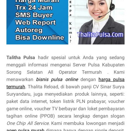
Talitha Pulsa
hadir spesial untuk Anda yang sedang
menggali informasi mengenai Server Pulsa Kabupaten
Sorong Selatan All Operator Termurah . Kami
menawarkan
bisnis pulsa online
dengan
harga pulsa
termurah
. Thalita Reload, di bawah panji CV Sinar Surya
Suryandaru, juga menyediakan produk lainnya, seperti:
paket data internet, token listrik PLN prabayar, voucher
game online, voucher TV berbayar dan loket pembayaran
tagihan online (PPOB) secara lengkap dengan slogan
One Chip All Service
. Kami membuka lowongan menjadi
agen pulsa murah
dimana hanya dengan single deposit,