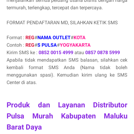
menjalankan semua peluang usaha bisnis dengan harga
termurah, terlengkap, tercepat dan terpercaya.
FORMAT PENDAFTARAN MD, SILAHKAN KETIK SMS
Format :
REG
#
NAMA OUTLET
#
KOTA
Contoh :
REG
#
S PULSA
#
YOGYAKARTA
Kirim SMS ke :
0852 0015 4999
atau
0857 0878 5999
Apabila tidak mendapatkan SMS balasan, silahkan cek
kembali format SMS Anda (Nama tidak boleh
menggunakan spasi). Kemudian kirim ulang ke SMS
Center di atas.
Produk dan Layanan Distributor
Pulsa Murah Kabupaten Maluku
Barat Daya