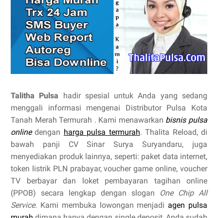
Talitha Pulsa
hadir spesial untuk Anda yang sedang
menggali informasi mengenai Distributor Pulsa Kota
Tanah Merah Termurah . Kami menawarkan
bisnis pulsa
online
dengan
harga pulsa termurah
. Thalita Reload, di
bawah panji CV Sinar Surya Suryandaru, juga
menyediakan produk lainnya, seperti: paket data internet,
token listrik PLN prabayar, voucher game online, voucher
TV berbayar dan loket pembayaran tagihan online
(PPOB) secara lengkap dengan slogan
One Chip All
Service
. Kami membuka lowongan menjadi
agen pulsa
murah
dimana hanya dengan single deposit, Anda sudah