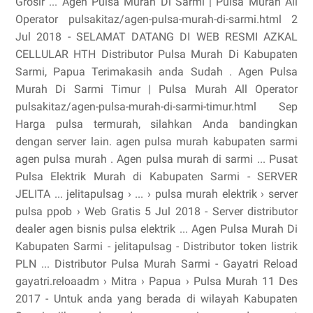
Grosir ... Agen Pulsa Murah Di Sarmi | Pulsa Murah All
Operator pulsakitaz/agen-pulsa-murah-di-sarmi.html 2
Jul 2018 - SELAMAT DATANG DI WEB RESMI AZKAL
CELLULAR HTH Distributor Pulsa Murah Di Kabupaten
Sarmi, Papua Terimakasih anda Sudah . Agen Pulsa
Murah Di Sarmi Timur | Pulsa Murah All Operator
pulsakitaz/agen-pulsa-murah-di-sarmi-timur.html Sep
Harga pulsa termurah, silahkan Anda bandingkan
dengan server lain. agen pulsa murah kabupaten sarmi
agen pulsa murah . Agen pulsa murah di sarmi ... Pusat
Pulsa Elektrik Murah di Kabupaten Sarmi - SERVER
JELITA ... jelitapulsag › ... › pulsa murah elektrik › server
pulsa ppob › Web Gratis 5 Jul 2018 - Server distributor
dealer agen bisnis pulsa elektrik ... Agen Pulsa Murah Di
Kabupaten Sarmi - jelitapulsag - Distributor token listrik
PLN ... Distributor Pulsa Murah Sarmi - Gayatri Reload
gayatri.reloaadm › Mitra › Papua › Pulsa Murah 11 Des
2017 - Untuk anda yang berada di wilayah Kabupaten